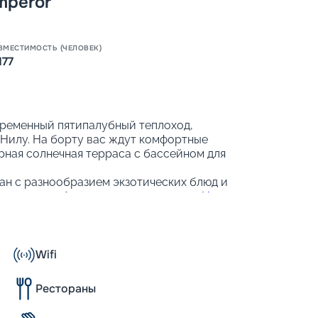
mperor
ВМЕСТИМОСТЬ (ЧЕЛОВЕК)
177
овременный пятипалубный теплоход,
Нилу. На борту вас ждут комфортные
рная солнечная терраса с бассейном для
ан с разнообразием экзотических блюд и
для того, чтобы ваше путешествие
по Нилу
незабываемым.
Wifi
оместным, двухместным и трёхместным
-бар и спутниковое телевидение, чтобы
Рестораны
ртным.