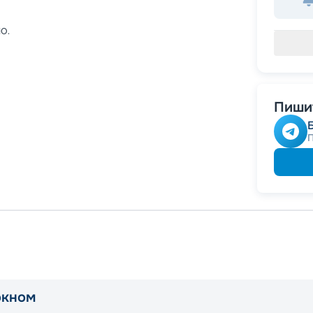
о.
Пишит
окном