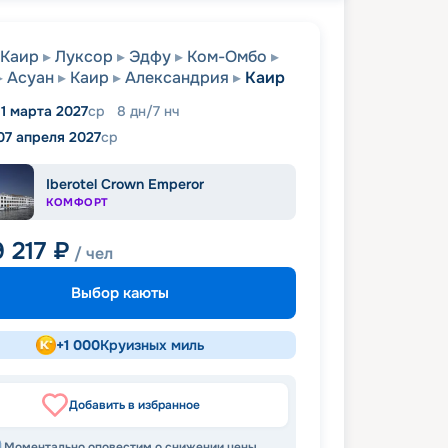
Каир
Луксор
Эдфу
Ком-Омбо
Асуан
Каир
Александрия
Каир
1 марта 2027
ср
8
дн
/
7
нч
07 апреля 2027
ср
Iberotel Crown Emperor
КОМФОРТ
9 217
₽
/ чел
Выбор каюты
+
1 000
Круизных миль
Добавить в избранное
Моментально оповестим о снижении цены