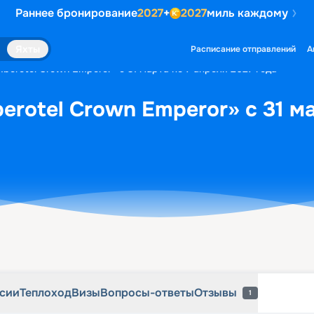
Раннее бронирование
2027
+
2027
миль каждому
рсии
Теплоход
Визы
Вопросы-ответы
Отзывы
1
Яхты
Расписание отправлений
А
Iberotel Crown Emperor» с 31 марта по 7 апреля 2027 года
erotel Crown Emperor» с 31 м
рсии
Теплоход
Визы
Вопросы-ответы
Отзывы
1