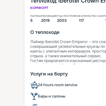
Теплоход
Iberotel Crown E
КОМФОРТ
ПАЛУБЫ
РЕНОВАЦИЯ
ГОД ПОСТРОЙКИ
КОЛИЧЕСТВО КАЮТ
5
2019
2003
117
О
теплоходе
Лайнер Iberotel Crown Emperor – это с
совершающий увлекательные круизы по 
каюты с элегантным интерьером, просто
отдыха, а также внимательный сервис.
Гостям предлагается изысканный рестор
закусок. Iberotel Crown Emperor создан 
из Хургады
стало максимально ярким и 
Услуги на борту
Размещение
24 hours room service
На теплоходе находятся 117 кают с одн
размещением. В каждой каюте есть мини
Бары и салоны
отдых в номере был максимально комфо