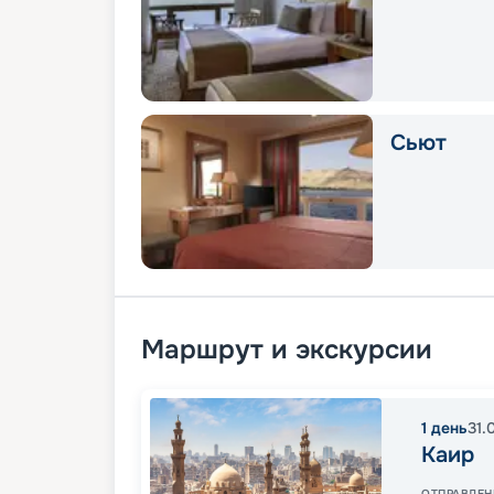
Сьют
Маршрут и экскурсии
1
день
31.
Каир
ОТПРАВЛЕН