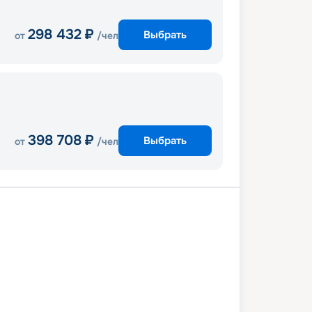
298 432
₽
Выбрать
от
/чел
398 708
₽
Выбрать
от
/чел
Каир
Луксор
Эдфу
Ком-Омбо
Асуан
Каир
Александрия
Каир
1 марта 2027
ср
8
дн
/
7
нч
07 апреля 2027
ср