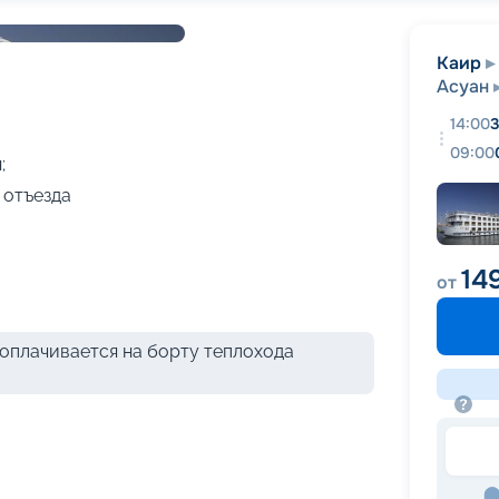
+
15
фотографий
Каир
Асуан
14:00
3
09:00
;
 отъезда
14
от
оплачивается на борту теплохода