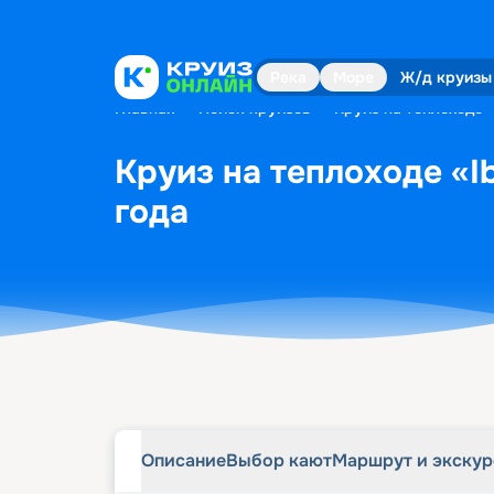
Описание
Выбор кают
Маршрут и экску
Река
Море
Ж/д круизы
Главная
•
Поиск круизов
•
Круиз на теплоходе «
Круиз на теплоходе «Ib
года
Описание
Выбор кают
Маршрут и экску