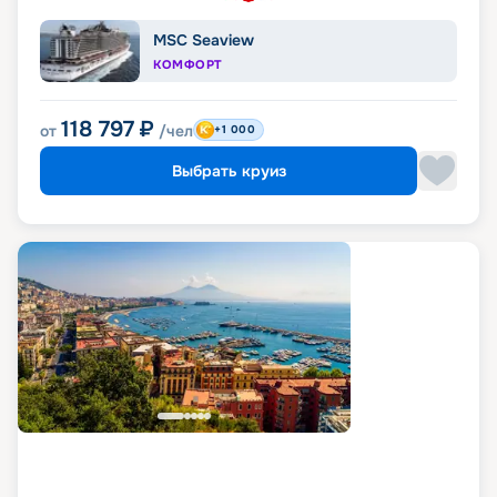
MSC Seaview
КОМФОРТ
118 797
₽
от
/чел
+1 000
Выбрать круиз