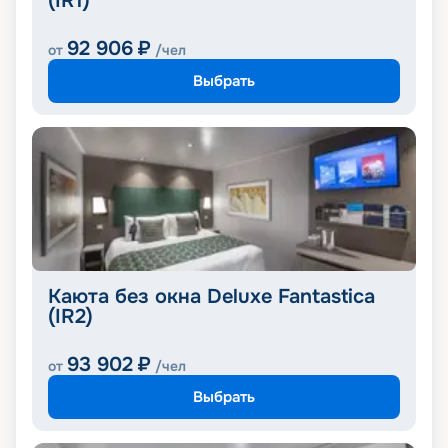
(IR1)
92 906
₽
от
/чел
Выбрать
Каюта без окна Deluxe Fantastica
(IR2)
93 902
₽
от
/чел
Выбрать