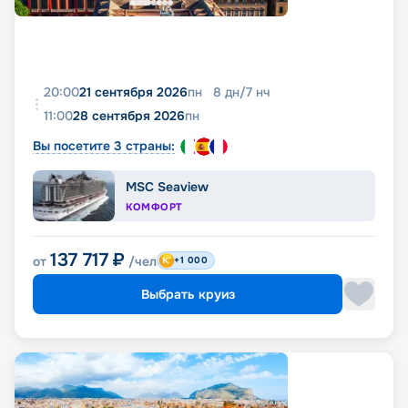
20:00
21 сентября 2026
пн
8
дн
/
7
нч
11:00
28 сентября 2026
пн
Вы посетите 3 страны:
MSC Seaview
КОМФОРТ
137 717
₽
от
/чел
+1 000
Выбрать круиз