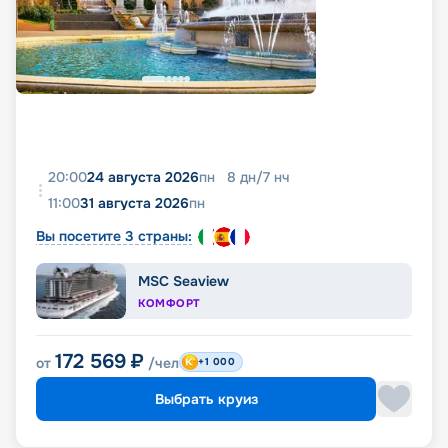
20:00
24 августа 2026
пн
8
дн
/
7
нч
11:00
31 августа 2026
пн
Вы посетите 3 страны:
MSC Seaview
КОМФОРТ
172 569
₽
от
/чел
+1 000
Выбрать круиз