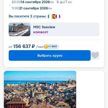
20:00
14 сентября 2026
пн
8
дн
/
7
нч
11:00
21 сентября 2026
пн
Вы посетите 3 страны:
MSC Seaview
КОМФОРТ
156 637
₽
от
/чел
+1 000
Выбрать круиз