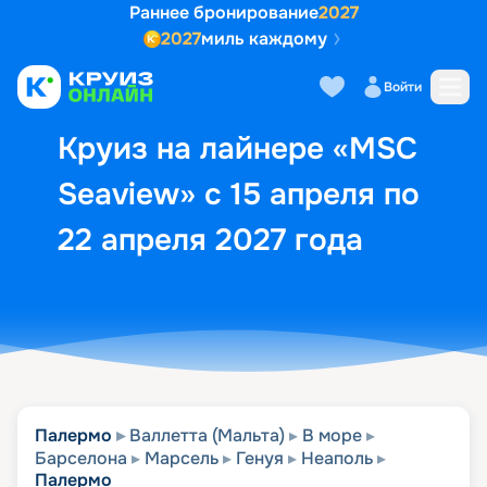
Раннее бронирование
2027
2027
миль каждому
Описание
Выбор кают
Маршрут и экск
Войти
Круиз на лайнере «MSC
Seaview» с 15 апреля по
22 апреля 2027 года
Палермо
Валлетта (Мальта)
В море
Барселона
Марсель
Генуя
Неаполь
Палермо