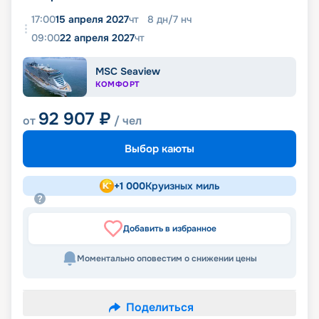
17:00
15 апреля 2027
чт
8
дн
/
7
нч
09:00
22 апреля 2027
чт
MSC Seaview
КОМФОРТ
92 907
₽
от
/ чел
Выбор каюты
+
1 000
Круизных миль
Добавить в избранное
Моментально оповестим о снижении цены
Поделиться