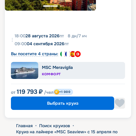
18:00
28 августа 2026
пт
8
дн
/
7
нч
09:00
04 сентября 2026
пт
Вы посетите 4 страны:
MSC Meraviglia
КОМФОРТ
119 793
₽
от
/чел
+1 000
Выбрать круиз
Главная
•
Поиск круизов
•
Круиз на лайнере «MSC Seaview» с 15 апреля по