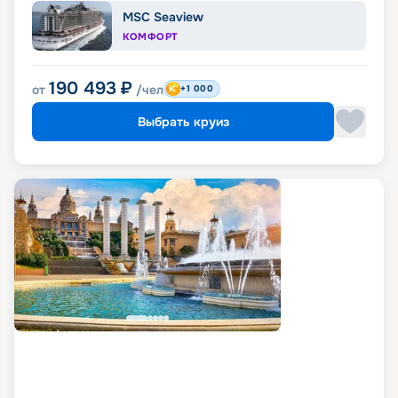
MSC Seaview
КОМФОРТ
190 493
₽
от
/чел
+1 000
Выбрать круиз