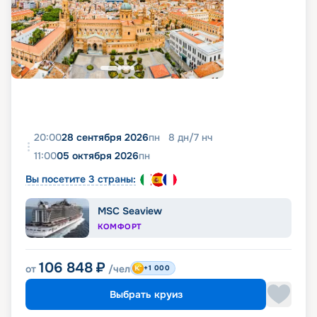
20:00
28 сентября 2026
пн
8
дн
/
7
нч
11:00
05 октября 2026
пн
Вы посетите 3 страны:
MSC Seaview
КОМФОРТ
106 848
₽
от
/чел
+1 000
Выбрать круиз