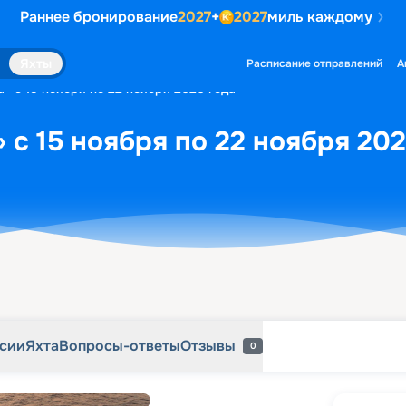
Раннее бронирование
2027
+
2027
миль каждому
рсии
Яхта
Вопросы-ответы
Отзывы
0
Яхты
Расписание отправлений
А
la» с 15 ноября по 22 ноября 2026 года
a» с 15 ноября по 22 ноября 20
рсии
Яхта
Вопросы-ответы
Отзывы
0