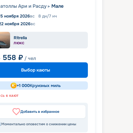
атоллы Ари и Расду
Мале
15 ноября 2026
вс
8
дн
/
7
нч
22 ноября 2026
вс
Ritrella
ЛЮКС
3 558
₽
/ чел
Выбор каюты
+
1 000
Круизных миль
ОСЬ
6
КАЮТ
Добавить в избранное
Моментально оповестим о снижении цены