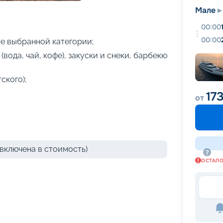
+
6
фотографий
Мале
00:00
00:00
е выбранной категории;
(вода, чай, кофе), закуски и снеки, барбекю
ского);
17
от
включена в стоимость)
ОСТАЛ