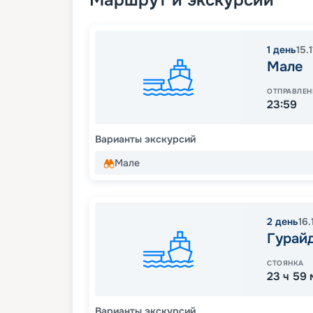
Маршрут и экскурсии
1
день
15.
Мале
ОТПРАВЛЕН
23:59
Варианты экскурсий
Мале
2
день
16.
Гурай
СТОЯНКА
23 ч 59
Варианты экскурсий