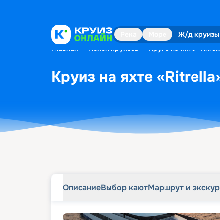
Описание
Выбор кают
Маршрут и экску
Река
Море
Ж/д круизы
Главная
•
Поиск круизов
•
Круиз на яхте «Ritrel
Круиз на яхте «Ritrell
Описание
Выбор кают
Маршрут и экску