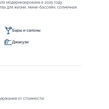
ыла модернизирована в 2025 году.
ва для жизни, мини-бассейн, солнечная
оящий отель, который путешествует по
новременно могут с комфортном
каждый найдёт место по душе.
Бары и салоны
Джакузи
торых размещается до 32 гостей.
держания от стоимости: