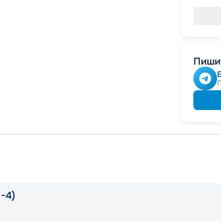
Пишит
-4)