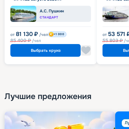
А.С. Пушкин
СТАНДАРТ
81 130
₽
53 571
от
/чел
от
+1 000
85 400
₽
55 803
₽
/чел
/ч
Выбрать круиз
Вы
Лучшие предложения