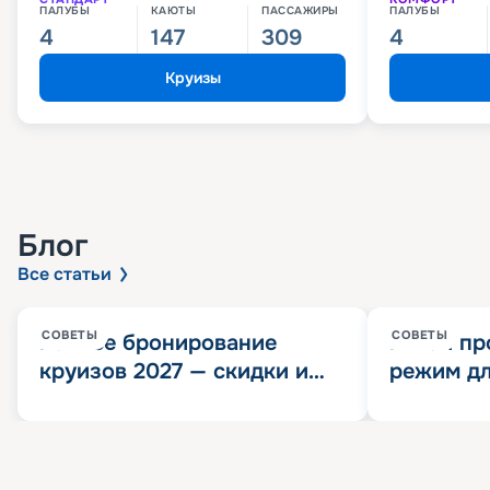
ПАЛУБЫ
КАЮТЫ
ПАССАЖИРЫ
ПАЛУБЫ
4
147
309
4
Круизы
Блог
Все статьи
СОВЕТЫ
СОВЕТЫ
Раннее бронирование
Китай пр
круизов 2027 — скидки и
режим дл
розыгрыш 100 000
конца 202
Круизных миль
значит?