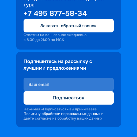
тура
доброжелательность и заинтересованность 
+7 495 877-58-34
персонала корабля в каждом госте.
Ступая на борт теплохода, пассажиры 
Заказать обратный звонок
попадают в совершенно иную атмосферу, 
где властвует тяга к приключениям и 
Ответим на ваш звонок ежедневно
с 8:00 до 21:00 по МСК
открытиям.
Подпишитесь на рассылку с
лучшими предложениями
Подписаться
Нажимая «Подписаться» вы принимаете
Политику обработки персональных данных
и
даёте согласие на обработку ваших данных