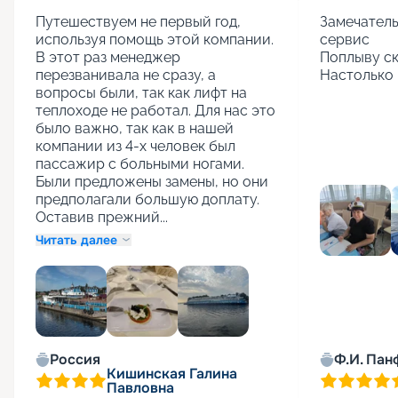
Путешествуем не первый год, 
Замечатель
используя помощь этой компании. 
сервис

В этот раз менеджер 
Поплыву ск
перезванивала не сразу, а 
Настолько 
вопросы были, так как лифт на 
теплоходе не работал. Для нас это 
было важно, так как в нашей 
компании из 4-х человек был 
пассажир с больными ногами. 
Были предложены замены, но они 
предполагали большую доплату. 
Оставив прежний...
Читать далее
+
1
Россия
Ф.И. Пан
Кишинская Галина
Павловна