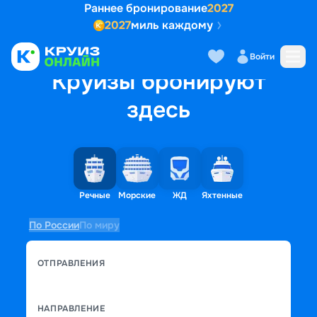
Раннее бронирование
2027
2027
миль каждому
Войти
Круизы бронируют
здесь
Речные
Морские
ЖД
Яхтенные
По России
По миру
ОТПРАВЛЕНИЯ
НАПРАВЛЕНИЕ