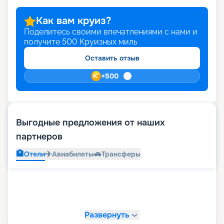
Как вам круиз?
Поделитесь своими впечатлениями с нами и
получите
500
Круизных миль
Оставить отзыв
+
500
Выгодные предложения от наших
партнеров
🏨
✈️
🚗
Отели
Авиабилеты
Трансферы
Развернуть