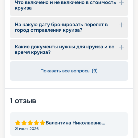
Что включено и не включено в стоимость
Подберите наиболее подходящий вариант
круиза
отдыха, узнавайте цену и за несколько щелчков
мыши оформите свое незабываемое
путешествие. Откройте для себя захватывающий
На какую дату бронировать перелет в
город отправления круиза?
мир круизных приключений и погрузитесь в
новый уровень отдыха вместе с нами.
Какие документы нужны для круиза и во
время круиза?
Показать все вопросы (9)
1
отзыв
Валентина Николаевна
Голубева
21 июля 2026