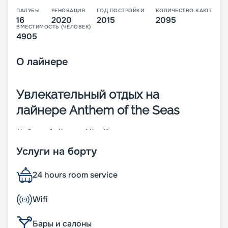
ПАЛУБЫ
РЕНОВАЦИЯ
ГОД ПОСТРОЙКИ
КОЛИЧЕСТВО КАЮТ
16
2020
2015
2095
ВМЕСТИМОСТЬ (ЧЕЛОВЕК)
4905
О
лайнере
Увлекательный отдых на
лайнере Anthem of the Seas
Лайнер Anthem of the Seas – судно класса
Quantum-class, построенное в 2015 году. Это
Услуги на борту
судно имеет водоизмещение 168 666 тонн и
развивает максимальную скорость 22 узла. В
длину лайнер 348 метров, а в ширину 41 метр.
24 hours room service
Корабль готов разместить на своих 16 палубах
до 4180 пассажиров, которые могут выбрать
Wifi
каюту нужного класса из 2090 вариантов. На
борту корабля есть:
Бары и салоны
• панорамная капсула, которая откроет