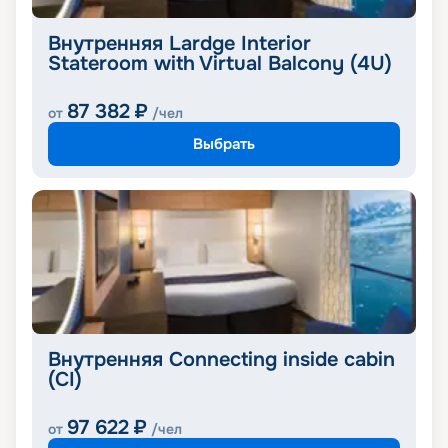
Внутренняя Lardge Interior
Stateroom with Virtual Balcony (4U)
87 382
₽
от
/чел
Выбрать
Внутренняя Connecting inside cabin
(CI)
97 622
₽
от
/чел