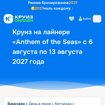
Раннее бронирование
2027
2027
миль каждому
Описание
Выбор кают
Маршрут и экск
Войти
Круиз на лайнере
«Anthem of the Seas» с 6
августа по 13 августа
2027 года
Ванкувер
День в море
Кетчикан