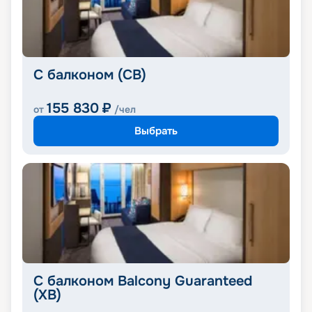
С балконом (CB)
155 830
₽
от
/чел
Выбрать
С балконом Balcony Guaranteed
(XB)