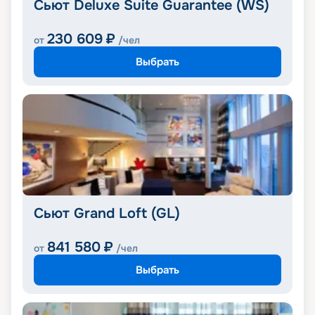
Сьют Deluxe Suite Guarantee (WS)
230 609
₽
от
/чел
Выбрать
Сьют Grand Loft (GL)
841 580
₽
от
/чел
Выбрать