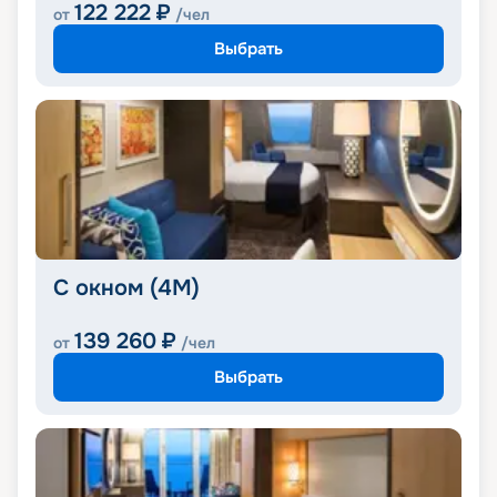
122 222
₽
от
/чел
Выбрать
С окном (4M)
139 260
₽
от
/чел
Выбрать