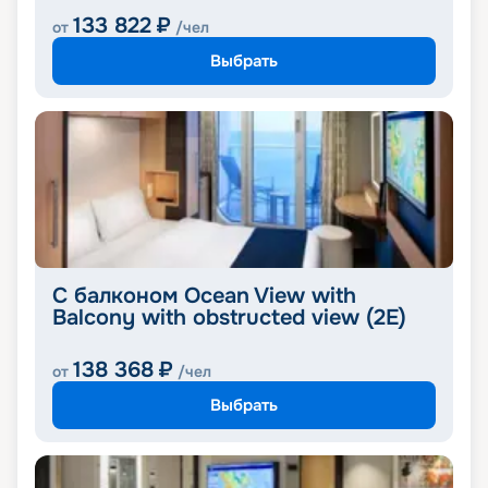
133 822
₽
от
/чел
Выбрать
С балконом Ocean View with
Balcony with obstructed view (2E)
138 368
₽
от
/чел
Выбрать