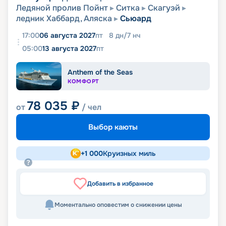
Ледяной пролив Пойнт
Ситка
Скагуэй
ледник Хаббард, Аляска
Сьюард
17:00
06 августа 2027
пт
8
дн
/
7
нч
05:00
13 августа 2027
пт
Anthem of the Seas
КОМФОРТ
78 035
₽
от
/ чел
Выбор каюты
+
1 000
Круизных миль
Добавить в избранное
Моментально оповестим о снижении цены