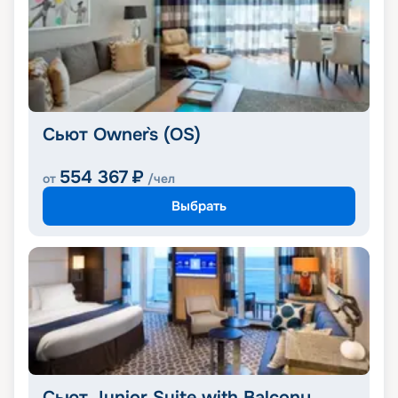
Сьют Owner`s (OS)
554 367
₽
от
/чел
Выбрать
Сьют Junior Suite with Balcony