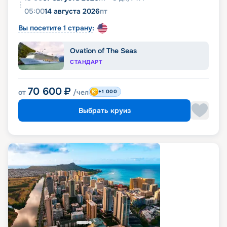
05:00
14 августа 2026
пт
Вы посетите 1 страну:
Ovation of The Seas
СТАНДАРТ
70 600
₽
от
/чел
+1 000
Выбрать круиз