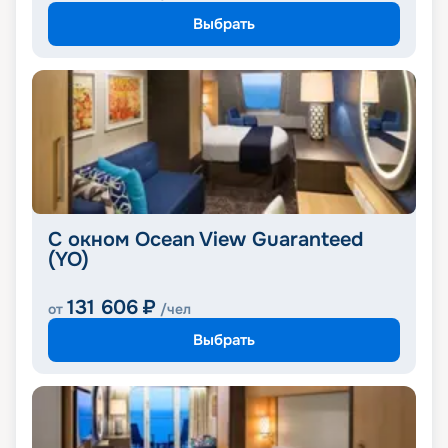
Выбрать
С окном Ocean View Guaranteed
(YO)
131 606
₽
от
/чел
Выбрать