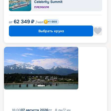
Celebrity Summit
ПРЕМИУМ
62 349
₽
от
/чел
+1 000
Выбрать круиз
18:00
07 августа 2026
пт
8
дн
/
7
нч