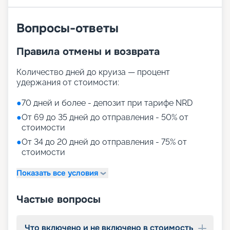
симуляторе серфинга.
Вопросы-ответы
Отправляйтесь в путешествие
вместе с «Круиз.онлайн»
Правила отмены и возврата
Добро пожаловать в уникальное круизное
Количество дней до круиза — процент
путешествие 2026 - 2027 гг. на борту лайнера
удержания от стоимости:
Anthem of the Seas! Наш лайнер представляет
собой не просто судно, а целое мироздание
●
70 дней и более - депозит при тарифе NRD
развлечений, комфорта и передовых технологий,
●
От 69 до 35 дней до отправления - 50% от
призванных сделать ваш отдых незабываемым.
стоимости
Компания «Круиз.онлайн» предлагает вам
выбрать и купить путевку в увлекательное
●
От 34 до 20 дней до отправления - 75% от
приключение вашей мечты прямо на нашем
стоимости
сайте. Наш сервис бронирования круизов
разработан для вашего максимального
Показать все условия
комфорта при планировании путешествия.
Исследуйте фото нашего лайнера, изучайте его
Частые вопросы
планы, характеристики, расписание, описание и
схемы палуб, ознакомьтесь с маршрутами и
условиями проживания, читайте отзывы.
Что включено и не включено в стоимость