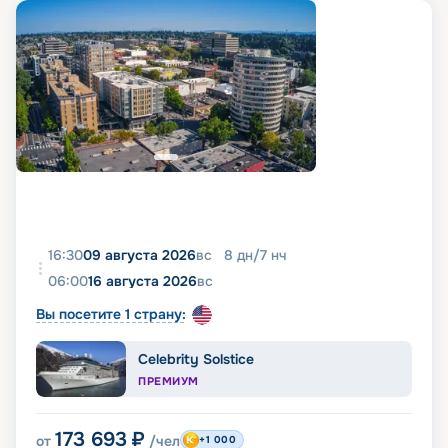
16:30
09 августа 2026
вс
8
дн
/
7
нч
06:00
16 августа 2026
вс
Вы посетите 1 страну:
Celebrity Solstice
ПРЕМИУМ
173 693
₽
от
/чел
+1 000