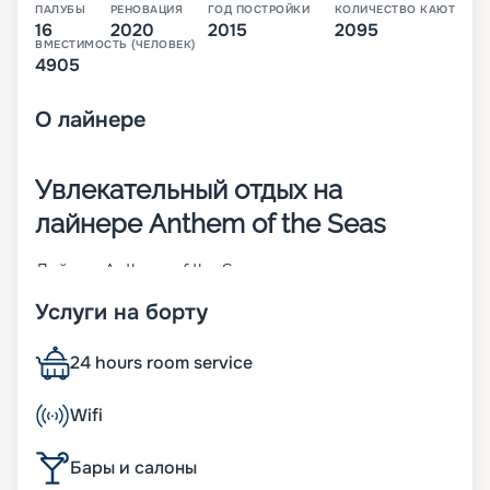
ПАЛУБЫ
РЕНОВАЦИЯ
ГОД ПОСТРОЙКИ
КОЛИЧЕСТВО КАЮТ
16
2020
2015
2095
ВМЕСТИМОСТЬ (ЧЕЛОВЕК)
4905
О
лайнере
Увлекательный отдых на
лайнере Anthem of the Seas
Лайнер Anthem of the Seas – судно класса
Quantum-class, построенное в 2015 году. Это
Услуги на борту
судно имеет водоизмещение 168 666 тонн и
развивает максимальную скорость 22 узла. В
длину лайнер 348 метров, а в ширину 41 метр.
24 hours room service
Корабль готов разместить на своих 16 палубах
до 4180 пассажиров, которые могут выбрать
Wifi
каюту нужного класса из 2090 вариантов. На
борту корабля есть:
Бары и салоны
• панорамная капсула, которая откроет
прекрасный вид на окружающие локации;