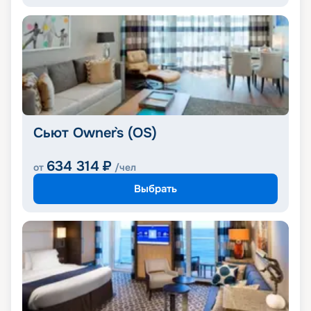
Сьют Owner`s (OS)
634 314
₽
от
/чел
Выбрать