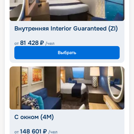
Внутренняя Interior Guaranteed (ZI)
81 428
₽
от
/чел
Выбрать
С окном (4M)
148 601
₽
от
/чел