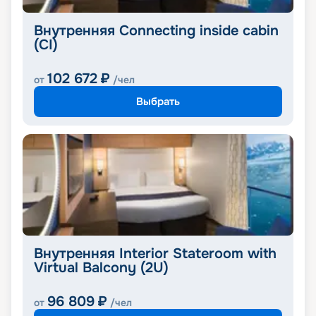
Внутренняя Connecting inside cabin
(CI)
102 672
₽
от
/чел
Выбрать
Внутренняя Interior Stateroom with
Virtual Balcony (2U)
96 809
₽
от
/чел