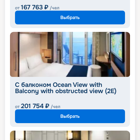
167 763
₽
от
/чел
Выбрать
С балконом Ocean View with
Balcony with obstructed view (2E)
201 754
₽
от
/чел
Выбрать