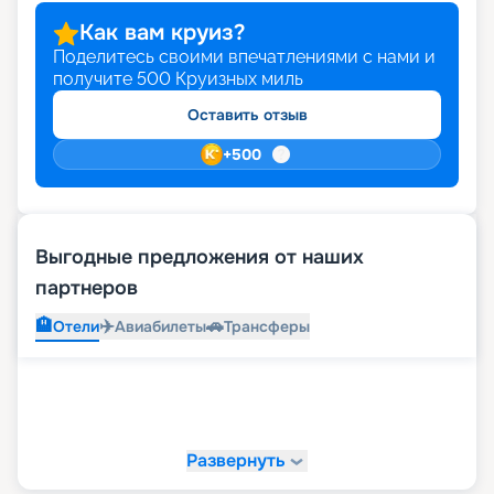
Как вам круиз?
Поделитесь своими впечатлениями с нами и
получите
500
Круизных миль
Оставить отзыв
+
500
Выгодные предложения от наших
партнеров
🏨
✈️
🚗
Отели
Авиабилеты
Трансферы
Развернуть