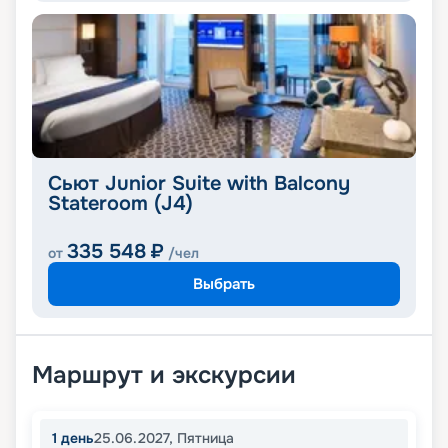
Сьют Junior Suite with Balcony
Stateroom (J4)
335 548
₽
от
/чел
Выбрать
Маршрут и экскурсии
1
день
25.06.2027
,
Пятница