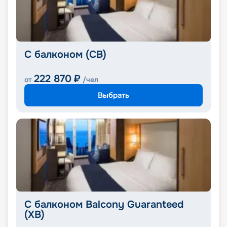
С балконом (CB)
222 870
₽
от
/чел
Выбрать
С балконом Balcony Guaranteed
(XB)