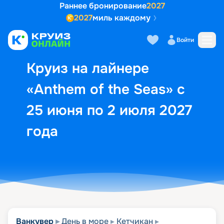
Раннее бронирование
2027
2027
миль каждому
Описание
Выбор кают
Маршрут и экск
Войти
Круиз на лайнере
«Anthem of the Seas» с
25 июня по 2 июля 2027
года
Ванкувер
День в море
Кетчикан