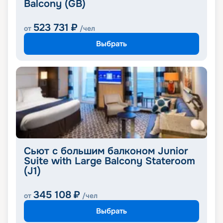
Balcony (GB)
523 731
₽
от
/чел
Выбрать
Сьют с большим балконом Junior
Suite with Large Balcony Stateroom
(J1)
345 108
₽
от
/чел
Выбрать