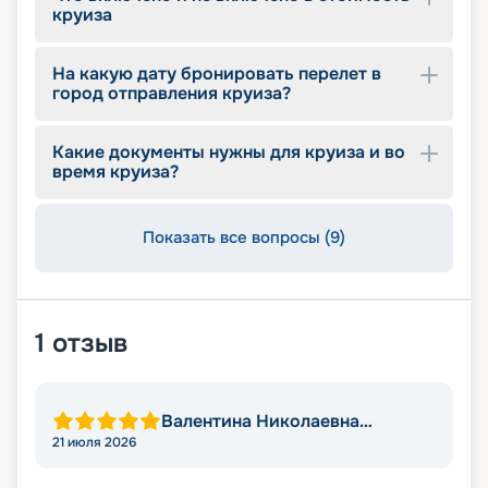
Подберите наиболее подходящий вариант
круиза
отдыха, узнавайте цену и за несколько щелчков
мыши оформите свое незабываемое
путешествие. Откройте для себя захватывающий
На какую дату бронировать перелет в
город отправления круиза?
мир круизных приключений и погрузитесь в
новый уровень отдыха вместе с нами.
Какие документы нужны для круиза и во
время круиза?
Показать все вопросы (9)
1
отзыв
Валентина Николаевна
Голубева
21 июля 2026