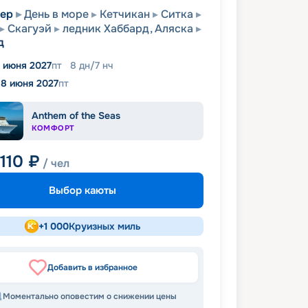
вер
День в море
Кетчикан
Ситка
Скагуэй
ледник Хаббард, Аляска
д
1 июня 2027
пт
8
дн
/
7
нч
18 июня 2027
пт
Anthem of the Seas
КОМФОРТ
110
₽
/ чел
Выбор каюты
+
1 000
Круизных миль
Добавить в избранное
Моментально оповестим о снижении цены