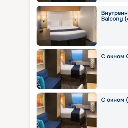
Внутрення
Balcony (
С окном 
С окном 