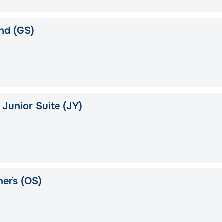
nd (GS)
Junior Suite (JY)
er`s (OS)