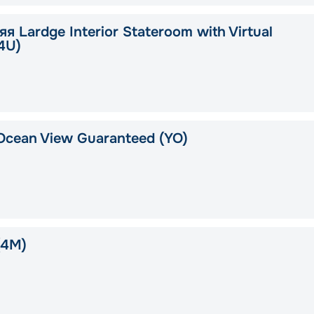
я Lardge Interior Stateroom with Virtual
4U)
Ocean View Guaranteed (YO)
(4M)