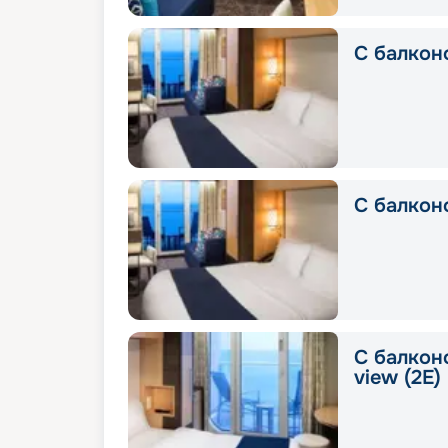
С балкон
С балкон
С балконо
view (2E)