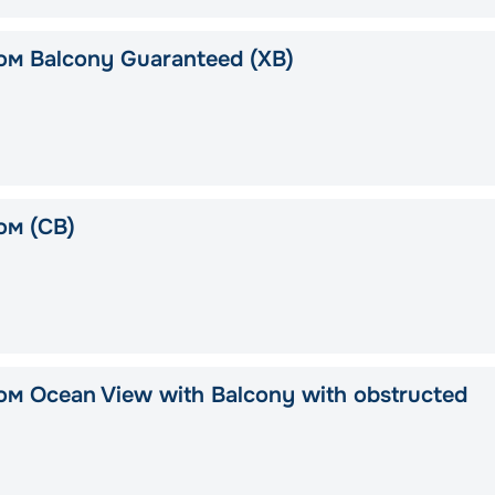
ом Balcony Guaranteed (XB)
ом (CB)
м Ocean View with Balcony with obstructed