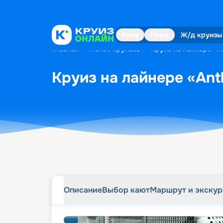
Описание
Выбор кают
Маршрут и экску
Река
Море
Ж/д круизы
Главная
•
Поиск круизов
•
Круиз на лайнере «An
Круиз на лайнере «Anth
Описание
Выбор кают
Маршрут и экску