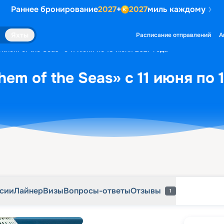
Раннее бронирование
2027
+
2027
миль каждому
рсии
Лайнер
Визы
Вопросы-ответы
Отзывы
1
Яхты
Расписание отправлений
А
them of the Seas» с 11 июня по 18 июня 2027 года
em of the Seas» с 11 июня по 
рсии
Лайнер
Визы
Вопросы-ответы
Отзывы
1