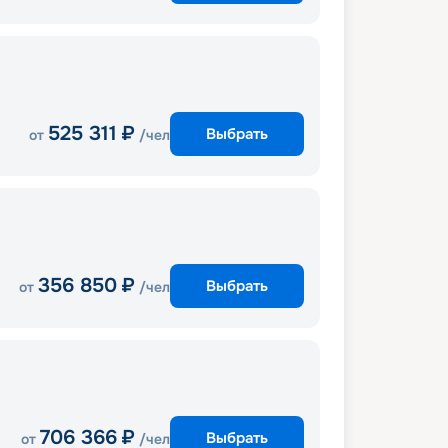
525 311
₽
Выбрать
от
/чел
356 850
₽
Выбрать
от
/чел
706 366
₽
Выбрать
от
/чел