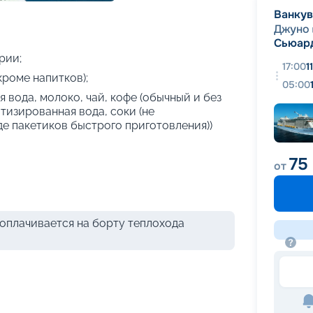
+
34
фотографий
Ванку
Джуно
Сьюар
рии;
17:00
1
кроме напитков);
05:00
 вода, молоко, чай, кофе (обычный и без
атизированная вода, соки (не
де пакетиков быстрого приготовления))
75 
от
оплачивается на борту теплохода