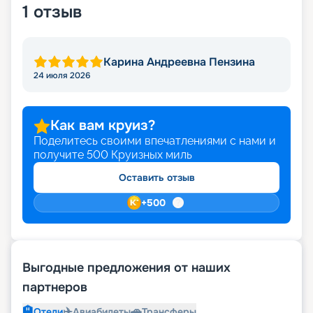
1
отзыв
Карина Андреевна Пензина
24 июля 2026
Как вам круиз?
Поделитесь своими впечатлениями с нами и
получите
500
Круизных миль
Оставить отзыв
+
500
Выгодные предложения от наших
партнеров
🏨
✈️
🚗
Отели
Авиабилеты
Трансферы