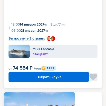
18:00
14 января 2027
чт
8
дн
/
7
нч
08:00
21 января 2027
чт
Вы посетите 2 страны:
MSC Fantasia
СТАНДАРТ
74 584
₽
от
/чел
+1 000
Выбрать круиз