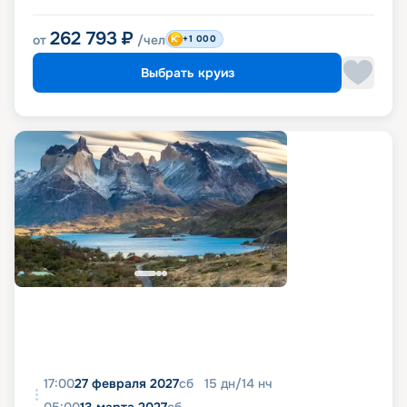
262 793
₽
от
/чел
+1 000
Выбрать круиз
17:00
27 февраля 2027
сб
15
дн
/
14
нч
05:00
13 марта 2027
сб