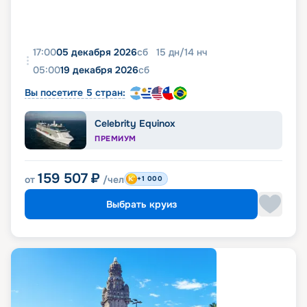
17:00
05 декабря 2026
сб
15
дн
/
14
нч
05:00
19 декабря 2026
сб
Вы посетите 5 стран:
Celebrity Equinox
ПРЕМИУМ
159 507
₽
от
/чел
+1 000
Выбрать круиз