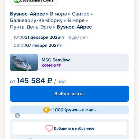
Безвизовый круиз
Буэнос-Айрес
В море
Сантос
Балнеариу-Камбориу
В море
Пунта-Дель-Эсте
Буэнос-Айрес
16:00
31 декабря 2026
чт
8
дн
/
7
нч
08:00
07 января 2027
чт
MSC Seaview
КОМФОРТ
145 584
₽
от
/ чел
Выбор каюты
+
1 000
Круизных миль
Добавить в избранное