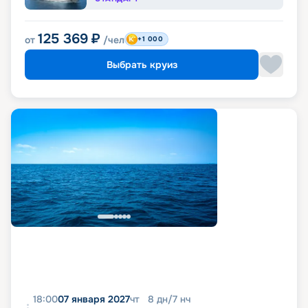
125 369
₽
от
/чел
+1 000
Выбрать круиз
18:00
07 января 2027
чт
8
дн
/
7
нч