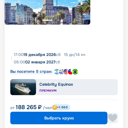
17:00
19 декабря 2026
сб
15
дн
/
14
нч
05:00
02 января 2027
сб
Вы посетите 5 стран:
Celebrity Equinox
ПРЕМИУМ
188 265
₽
от
/чел
+1 000
Выбрать круиз