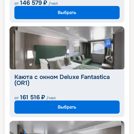
146 579
₽
от
/чел
Выбрать
Каюта с окном Deluxe Fantastica
(OR1)
161 516
₽
от
/чел
Выбрать