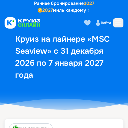
Раннее бронирование
2027
2027
миль каждому
Описание
Выбор кают
Маршрут и экск
Войти
Круиз на лайнере «MSC
Seaview» с 31 декабря
2026 по 7 января 2027
года