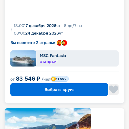
18:00
17 декабря 2026
чт
8
дн
/
7
нч
08:00
24 декабря 2026
чт
Вы посетите 2 страны:
MSC Fantasia
СТАНДАРТ
83 546
₽
от
/чел
+1 000
Выбрать круиз