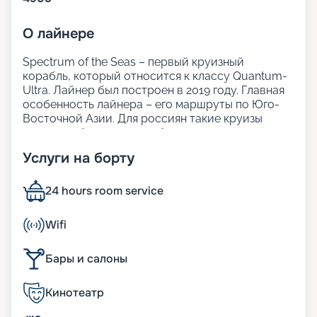
О
лайнере
Spectrum of the Seas – первый круизный
корабль, который относится к классу Quantum-
Ultra. Лайнер был построен в 2019 году. Главная
особенность лайнера – его маршруты по Юго-
Восточной Азии. Для россиян такие круизы
доступны без виз при соблюдении некоторых
условий – отличная возможность изучить новый
Услуги на борту
регион.
На нашем сайте Круиз.онлайн вы можете не
только забронировать круиз навигации 2025 -
24 hours room service
2026 по выгодной цене, но и узнать подробнее о
каютах, удобствах, а также задать все
Wifi
интересующие вопросы менеджерам.
Бары и салоны
Размещение
Кинотеатр
Лайнер вмещает 4 905 пассажиров, которые с
удобством могут разместиться в 2 137 каютах.