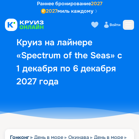
Раннее бронирование
2027
2027
миль каждому
Описание
Выбор кают
Маршрут и экск
Войти
Круиз на лайнере
«Spectrum of the Seas» с
1 декабря по 6 декабря
2027 года
Гонконг
День в море
Окинава
День в море