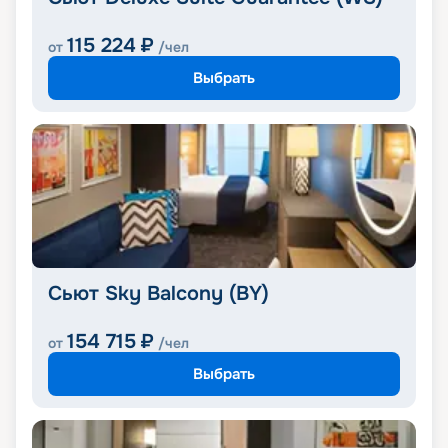
115 224
₽
от
/чел
Выбрать
Сьют Sky Balcony (BY)
154 715
₽
от
/чел
Выбрать