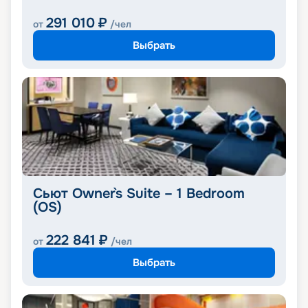
291 010
₽
от
/чел
Выбрать
Сьют Owner`s Suite – 1 Bedroom
(OS)
222 841
₽
от
/чел
Выбрать