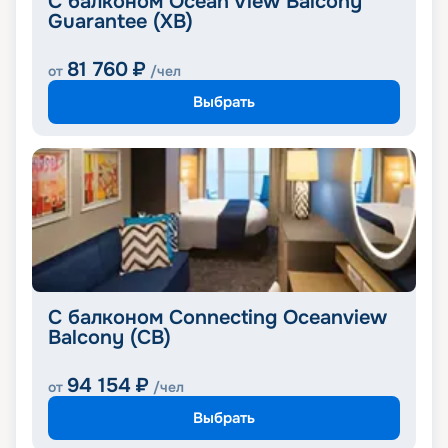
С балконом Ocean View Balcony
Guarantee (XB)
81 760
₽
от
/чел
Выбрать
С балконом Connecting Oceanview
Balcony (CB)
94 154
₽
от
/чел
Выбрать