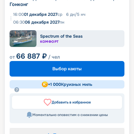
Гонконг
16:00
01 декабря 2027
ср
6
дн
/
5
нч
06:30
06 декабря 2027
пн
Spectrum of the Seas
КОМФОРТ
66 887
₽
от
/ чел
Выбор каюты
+
1 000
Круизных миль
Добавить в избранное
Моментально оповестим о снижении цены