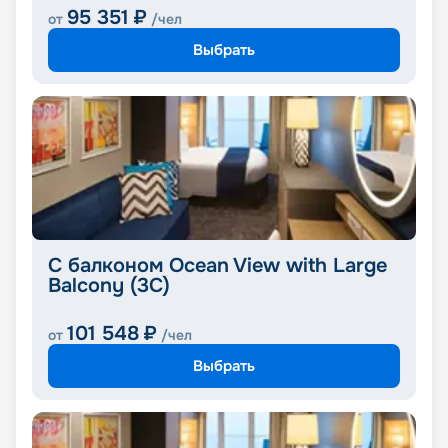
95 351
₽
от
/чел
Выбрать
С балконом Ocean View with Large
Balcony (3C)
101 548
₽
от
/чел
Выбрать