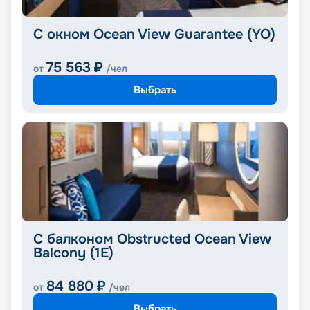
С окном Ocean View Guarantee (YO)
75 563
₽
от
/чел
Выбрать
С балконом Obstructed Ocean View
Balcony (1E)
84 880
₽
от
/чел
Выбрать