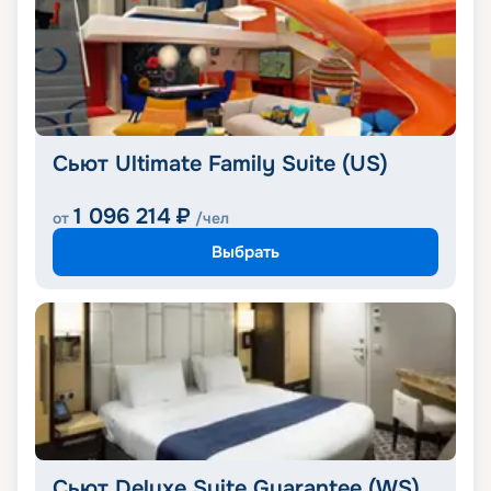
Сьют Ultimate Family Suite (US)
1 096 214
₽
от
/чел
Выбрать
Сьют Deluxe Suite Guarantee (WS)