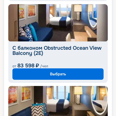
С балконом Obstructed Ocean View
Balcony (2E)
83 598
₽
от
/чел
Выбрать