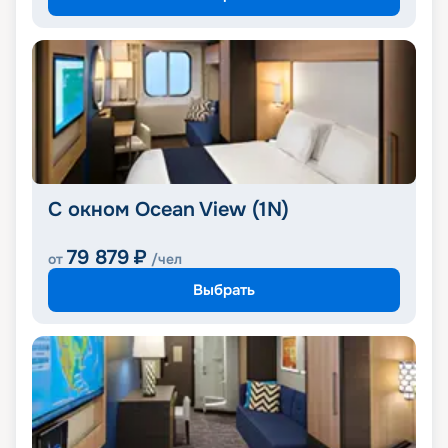
С окном Ocean View (1N)
79 879
₽
от
/чел
Выбрать