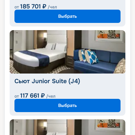
185 701
₽
от
/чел
Выбрать
Сьют Junior Suite (J4)
117 661
₽
от
/чел
Выбрать