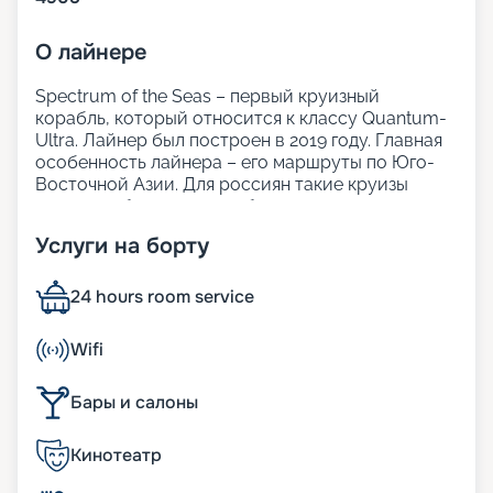
О
лайнере
Spectrum of the Seas – первый круизный
корабль, который относится к классу Quantum-
Ultra. Лайнер был построен в 2019 году. Главная
особенность лайнера – его маршруты по Юго-
Восточной Азии. Для россиян такие круизы
доступны без виз при соблюдении некоторых
условий – отличная возможность изучить новый
Услуги на борту
регион.
На нашем сайте Круиз.онлайн вы можете не
только забронировать круиз навигации 2025 -
24 hours room service
2026 по выгодной цене, но и узнать подробнее о
каютах, удобствах, а также задать все
Wifi
интересующие вопросы менеджерам.
Бары и салоны
Размещение
Кинотеатр
Лайнер вмещает 4 905 пассажиров, которые с
удобством могут разместиться в 2 137 каютах.