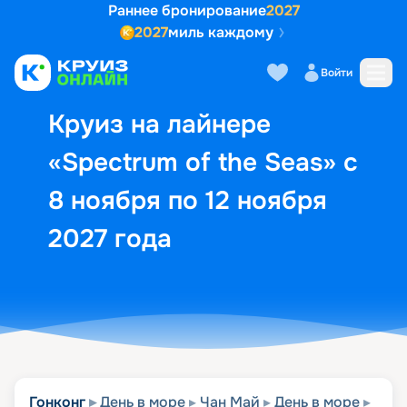
Раннее бронирование
2027
2027
миль каждому
Описание
Выбор кают
Маршрут и экск
Войти
Круиз на лайнере
«Spectrum of the Seas» с
8 ноября по 12 ноября
2027 года
Гонконг
День в море
Чан Май
День в море