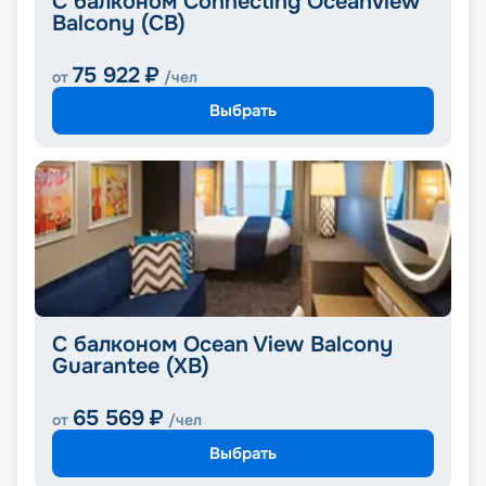
С балконом Connecting Oceanview
Balcony (CB)
75 922
₽
от
/чел
Выбрать
С балконом Ocean View Balcony
Guarantee (XB)
65 569
₽
от
/чел
Выбрать