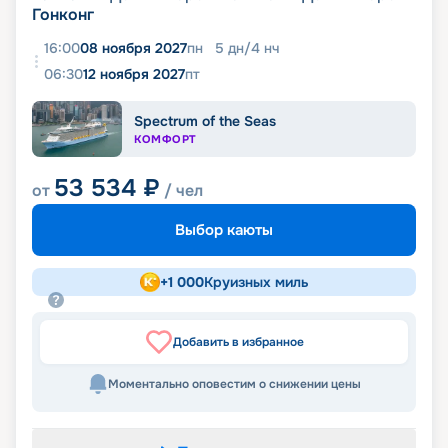
Гонконг
16:00
08 ноября 2027
пн
5
дн
/
4
нч
06:30
12 ноября 2027
пт
Spectrum of the Seas
КОМФОРТ
53 534
₽
от
/ чел
Выбор каюты
+
1 000
Круизных миль
Добавить в избранное
Моментально оповестим о снижении цены