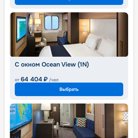
С окном Ocean View (1N)
64 404
₽
от
/чел
Выбрать