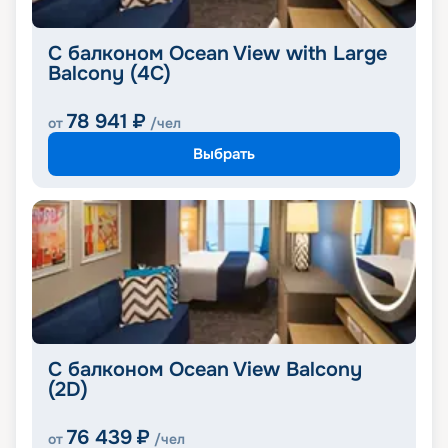
С балконом Ocean View with Large
Balcony (4C)
78 941
₽
от
/чел
Выбрать
С балконом Ocean View Balcony
(2D)
76 439
₽
от
/чел