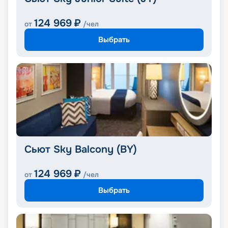
124 969
₽
от
/чел
Выбрать
Сьют Sky Balcony (BY)
124 969
₽
от
/чел
Выбрать