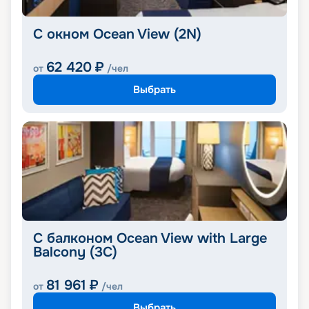
С окном Ocean View (2N)
62 420
₽
от
/чел
Выбрать
С балконом Ocean View with Large
Balcony (3C)
81 961
₽
от
/чел
Выбрать