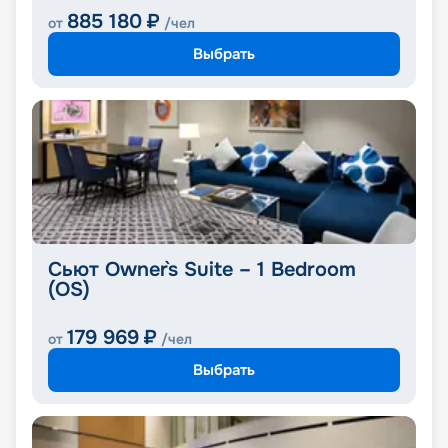
885 180
₽
от
/чел
Выбрать
Сьют Owner`s Suite – 1 Bedroom
(OS)
179 969
₽
от
/чел
Выбрать