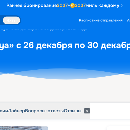
Раннее бронирование
2027
+
2027
миль каждому
рсии
Лайнер
Вопросы-ответы
Отзывы
6
Яхты
Расписание отправлений
А
roya» с 26 декабря по 30 декабря 2027 года
ya» с 26 декабря по 30 декаб
рсии
Лайнер
Вопросы-ответы
Отзывы
6