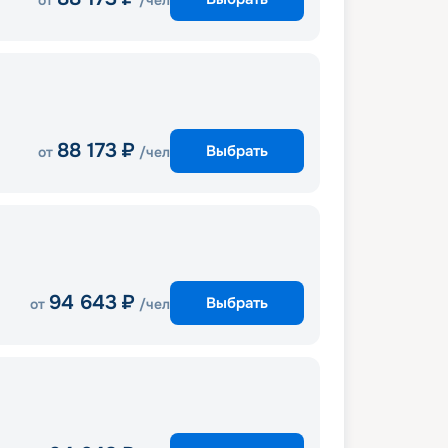
от
/чел
88 173
₽
Выбрать
от
/чел
94 643
₽
Выбрать
от
/чел