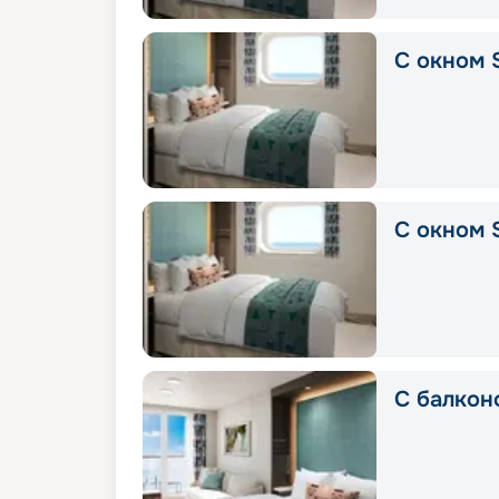
С окном 
С окном S
С балкон