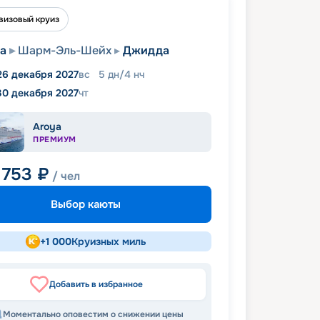
визовый круиз
а
Шарм-Эль-Шейх
Джидда
26 декабря 2027
вс
5
дн
/
4
нч
30 декабря 2027
чт
Aroya
ПРЕМИУМ
 753
₽
/ чел
Выбор каюты
+
1 000
Круизных миль
Добавить в избранное
Моментально оповестим о снижении цены