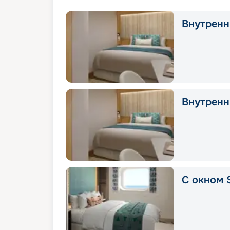
Внутрення
Внутрення
С окном 