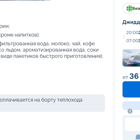
+
37
фотографий
Без
Джидд
рии;
20:00
кроме напитков);
07:00
фильтрованная вода, молоко, чай, кофе
 со льдом, ароматизированная вода, соки
 виде пакетиков быстрого приготовления);
36
от
оплачивается на борту теплохода