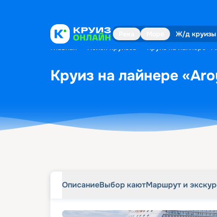
Описание
Выбор кают
Маршрут и экску
Река
Море
Ж/д круизы
Главная
•
Поиск круизов
•
Круиз на лайнере «A
Круиз на лайнере «Aro
Описание
Выбор кают
Маршрут и экску