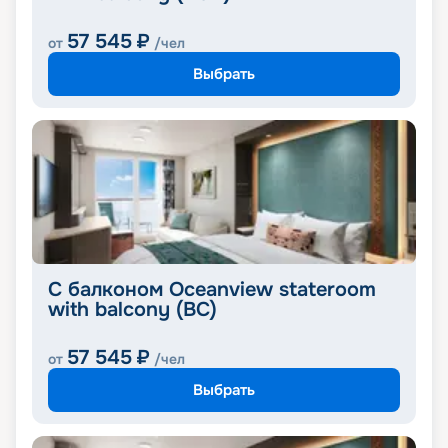
57 545
₽
от
/чел
Выбрать
С балконом Oceanview stateroom
with balcony (BC)
57 545
₽
от
/чел
Выбрать