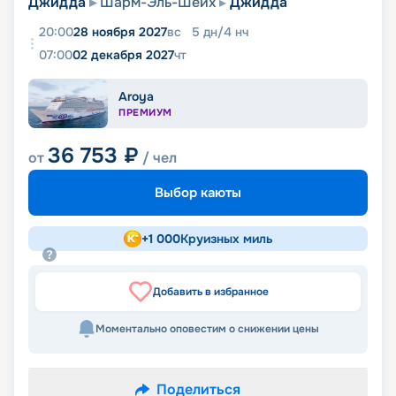
Джидда
Шарм-Эль-Шейх
Джидда
20:00
28 ноября 2027
вс
5
дн
/
4
нч
07:00
02 декабря 2027
чт
Aroya
ПРЕМИУМ
36 753
₽
от
/ чел
Выбор каюты
+
1 000
Круизных миль
Добавить в избранное
Моментально оповестим о снижении цены
Поделиться