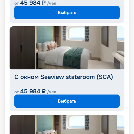
45 984
₽
от
/чел
Выбрать
С окном Seaview stateroom (SCA)
45 984
₽
от
/чел
Выбрать