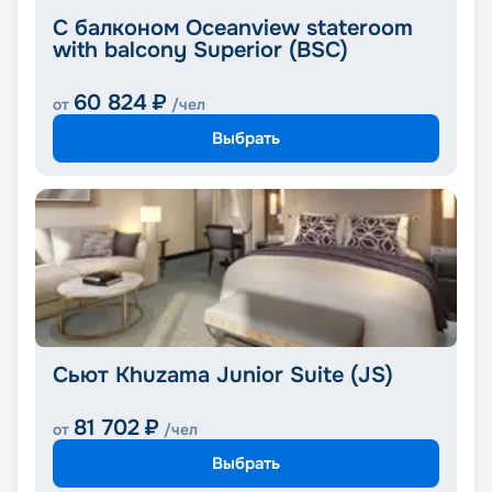
С балконом Oceanview stateroom
with balcony Superior (BSC)
60 824
₽
от
/чел
Выбрать
Сьют Khuzama Junior Suite (JS)
81 702
₽
от
/чел
Выбрать