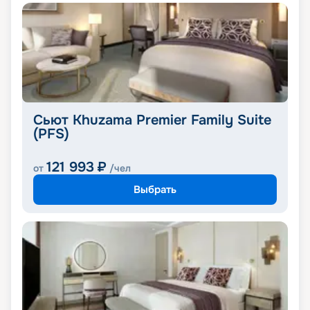
Сьют Khuzama Premier Family Suite
(PFS)
121 993
₽
от
/чел
Выбрать