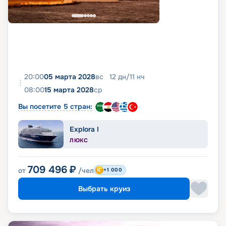
20:00
05 марта 2028
вс
12
дн
/
11
нч
08:00
15 марта 2028
ср
Вы посетите 5 стран:
Explora I
ЛЮКС
709 496
₽
от
/чел
+1 000
Выбрать круиз