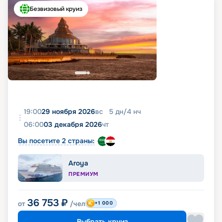
Безвизовый круиз
19:00
29 ноября 2026
вс
5
дн
/
4
нч
06:00
03 декабря 2026
чт
Вы посетите 2 страны:
Aroya
ПРЕМИУМ
36 753
₽
от
/чел
+1 000
Выбрать круиз