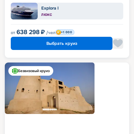
Explora I
ЛЮКС
638 298
₽
от
/чел
+1 000
Выбрать круиз
Безвизовый круиз