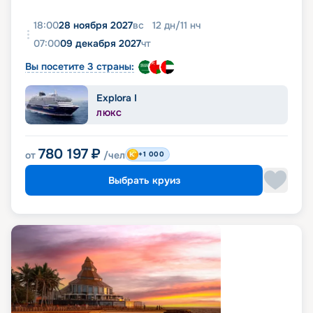
18:00
28 ноября 2027
вс
12
дн
/
11
нч
07:00
09 декабря 2027
чт
Вы посетите 3 страны:
Explora I
ЛЮКС
780 197
₽
от
/чел
+1 000
Выбрать круиз