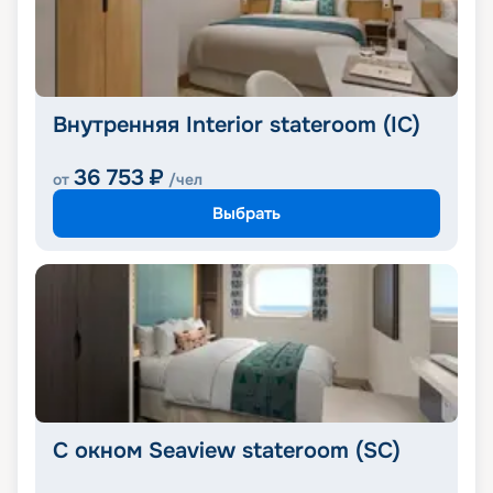
Внутренняя Interior stateroom (IC)
36 753
₽
от
/чел
Выбрать
С окном Seaview stateroom (SC)