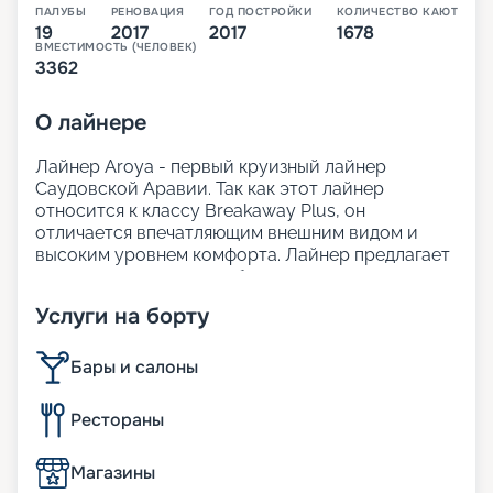
ПАЛУБЫ
РЕНОВАЦИЯ
ГОД ПОСТРОЙКИ
КОЛИЧЕСТВО КАЮТ
19
2017
2017
1678
ВМЕСТИМОСТЬ (ЧЕЛОВЕК)
3362
О
лайнере
Лайнер Aroya - первый круизный лайнер
Саудовской Аравии. Так как этот лайнер
относится к классу Breakaway Plus, он
отличается впечатляющим внешним видом и
высоким уровнем комфорта. Лайнер предлагает
просторные, светлые общественные зоны,
современный и стильный интерьер. На борту
Услуги на борту
представлено множество ресторанов, широкий
выбор кают, включая премиальные варианты
категории Villa.
Бары и салоны
Для россиян самыми привлекательными
являются маршруты, в которых зачастую не
Рестораны
требуются визы. Кроме того, цена на круизы в
навигацию 2025 - 2026 достаточно
Магазины
привлекательна, а сервисный сбор уже включён