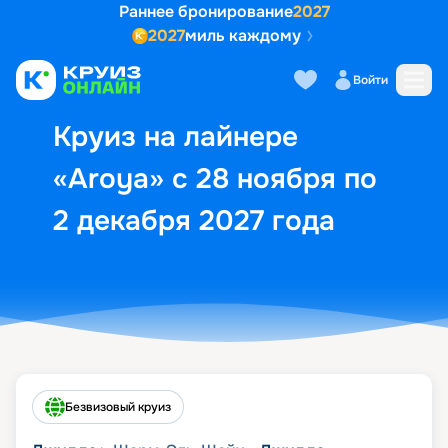
Раннее бронирование
2027
2027
миль каждому
Описание
Выбор кают
Маршрут и экск
Войти
Круиз на лайнере
«Aroya» с 28 ноября по
2 декабря 2027 года
Безвизовый круиз