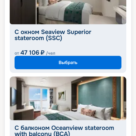
С окном Seaview Superior
stateroom (SSC)
47 106
₽
от
/чел
Выбрать
С балконом Oceanview stateroom
with balcony (BCA)