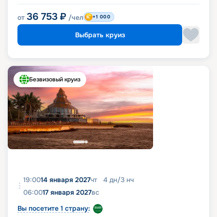
36 753
₽
от
/чел
+1 000
Выбрать круиз
Безвизовый круиз
19:00
14 января 2027
чт
4
дн
/
3
нч
06:00
17 января 2027
вс
Вы посетите 1 страну: