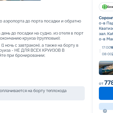
+
26
фотографий
Без
Сорон
о аэропорта до порта посадки и обратно
о-в Па
Кватиз
 день до посадки на судно, из отеля в порт
зал. Ка
 окончанию круиза (групповые);
о-в Ма
(1 ночь с завтраком), а также на борту в
17:00
1
круиза - НЕ ДЛЯ ВСЕХ КРУИЗОВ В
08:00
те при бронировании;
77
от
оплачивается на борту теплохода