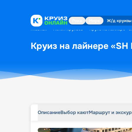
Описание
Выбор кают
Маршрут и экску
Река
Море
Ж/д круизы
Главная
•
Поиск круизов
•
Круиз на лайнере «SH
Круиз на лайнере «SH 
Описание
Выбор кают
Маршрут и экску