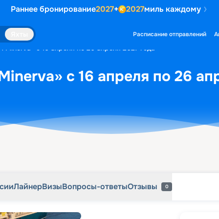
Раннее бронирование
2027
+
2027
миль каждому
рсии
Лайнер
Визы
Вопросы-ответы
Отзывы
0
Яхты
Расписание отправлений
А
 Minerva» с 16 апреля по 26 апреля 2027 года
Minerva» с 16 апреля по 26 ап
рсии
Лайнер
Визы
Вопросы-ответы
Отзывы
0