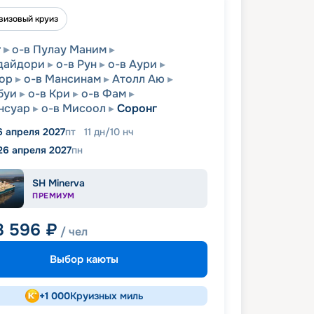
визовый круиз
г
о-в Пулау Маним
дайдори
о-в Рун
о-в Аури
ор
о-в Мансинам
Атолл Аю
буи
о-в Кри
о-в Фам
нсуар
о-в Мисоол
Соронг
6 апреля 2027
пт
11
дн
/
10
нч
26 апреля 2027
пн
SH Minerva
ПРЕМИУМ
8 596
₽
/ чел
Выбор каюты
+
1 000
Круизных миль