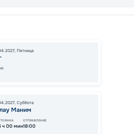
Без
Сорон
04.2027
,
Пятница
о-в Па
г
Кватиз
зал. Ка
ИЕ
о-в Ма
17:00
1
08:00
04.2027
,
Суббота
улау Маним
СТОЯНКА
ОТПРАВЛЕНИЕ
77
от
4 ч 00 мин
18:00