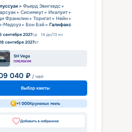
луссуак
Фьерд Эвигхедс
арсуак
Сисимиут
Икалуит
ди Франклин
Торнгат
Нейн
о-Медоуз
Бон Бэй
Галифакс
5 сентября 2027
ср
14
дн
/
13
нч
28 сентября 2027
вт
SH Vega
ПРЕМИУМ
209 040
₽
/ чел
Выбор каюты
+
1 000
Круизных миль
Добавить в избранное