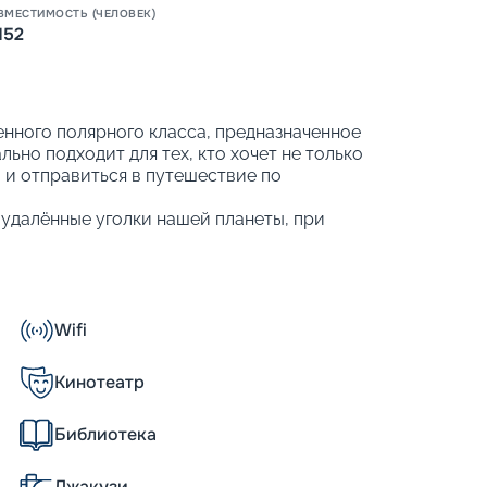
ВМЕСТИМОСТЬ (ЧЕЛОВЕК)
Пишит
152
нного полярного класса, предназначенное
ьно подходит для тех, кто хочет не только
 и отправиться в путешествие по
удалённые уголки нашей планеты, при
на море, элегантными интерьерами в
 развлекательной программой.
ут выбрать круиз по Антарктике и
 Для исследований доступны Перу и
Wifi
подробную информацию о лайнере:
нфраструктуру судна. Забронировать круиз
Кинотеатр
Библиотека
Джакузи