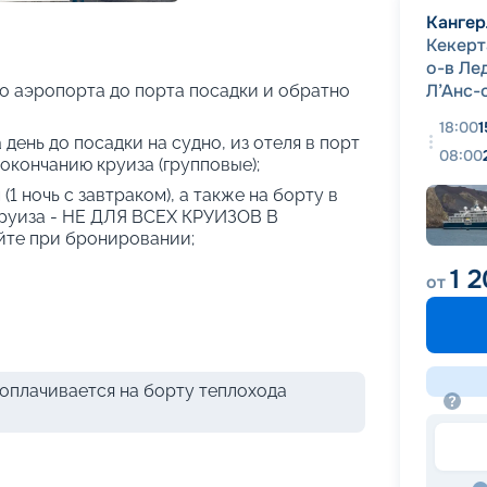
+
44
фотографий
Кангер
Кекерт
о-в Ле
Л’Анс-
о аэропорта до порта посадки и обратно
18:00
1
 день до посадки на судно, из отеля в порт
08:00
 окончанию круиза (групповые);
(1 ночь с завтраком), а также на борту в
круиза - НЕ ДЛЯ ВСЕХ КРУИЗОВ В
те при бронировании;
1 
от
оплачивается на борту теплохода