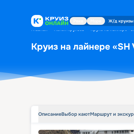
Описание
Выбор кают
Маршрут и экску
Река
Море
Ж/д круизы
Главная
•
Поиск круизов
•
Круиз на лайнере «S
Круиз на лайнере «SH 
Описание
Выбор кают
Маршрут и экску