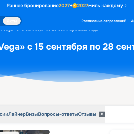
Раннее бронирование
2027
+
2027
миль каждому
рсии
Лайнер
Визы
Вопросы-ответы
Отзывы
0
Яхты
Расписание отправлений
А
H Vega» с 15 сентября по 28 сентября 2027 года
Vega» с 15 сентября по 28 сен
рсии
Лайнер
Визы
Вопросы-ответы
Отзывы
0