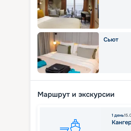
Сьют
Маршрут и экскурсии
1
день
15.
Канге