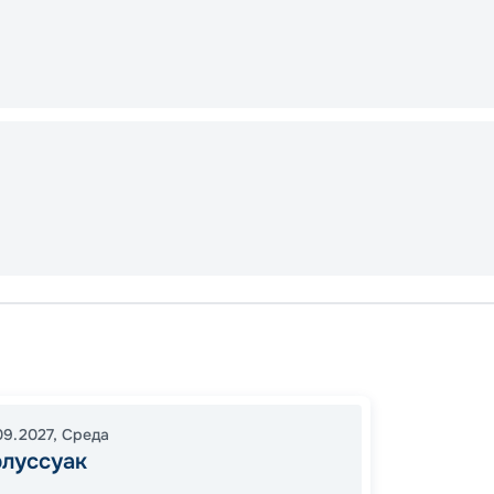
Кангер
Кекерт
о-в Ле
09.2027
,
Среда
Л’Анс-
рлуссуак
18:00
1