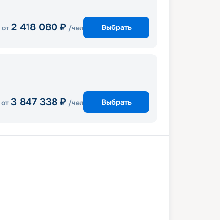
2 418 080
₽
Выбрать
от
/чел
3 847 338
₽
Выбрать
от
/чел
луссуак
Фьерд Эвигхедс
арсуак
Сисимиут
Икалуит
ди Франклин
Торнгат
Нейн
о-Медоуз
Бон Бэй
Галифакс
5 сентября 2027
ср
14
дн
/
13
нч