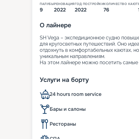
ПАЛУБЫ
РЕНОВАЦИЯ
ГОД ПОСТРОЙКИ
КОЛИЧЕСТВО КАЮТ
9
2022
2022
76
О
лайнере
SH Vega – экспедиционное судно повыше
для кругосветных путешествий. Оно идеал
отдохнуть в комфортабельных каютах, но
уникальным направлениям.
На этом лайнере можно посетить самые 
этом наслаждаясь панорамными видами 
стиле скандинавский шик и насыщенной
Услуги на борту
В навигации 2024-2026 года туристы мог
Гренландии, Южной Америке и Карибам.
Аргентина, Антарктида и Чили.
24 hours room service
На нашем сайте вы можете узнать всю 
маршруты и цены на них, виды кают и и
Бары и салоны
можно онлайн.
Рестораны
Размещение на борту
СПА