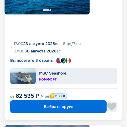
17:00
23 августа 2026
вс
8
дн
/
7
нч
07:00
30 августа 2026
вс
Вы посетите 3 страны:
MSC Seashore
КОМФОРТ
62 535
₽
от
/чел
+1 000
Выбрать круиз