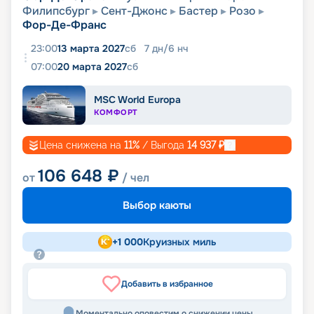
Филипсбург
Сент-Джонс
Бастер
Розо
Фор-Де-Франс
23:00
13 марта 2027
сб
7
дн
/
6
нч
07:00
20 марта 2027
сб
MSC World Europa
КОМФОРТ
Цена снижена на
11
%
/ Выгода
14 937
₽
106 648
₽
от
/ чел
Выбор каюты
+
1 000
Круизных миль
Добавить в избранное
Моментально оповестим о снижении цены