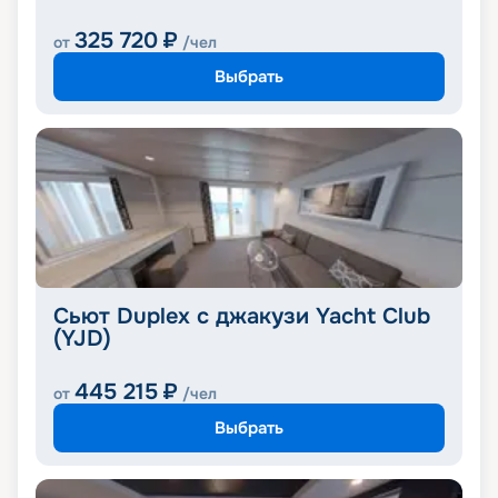
325 720
₽
от
/чел
Выбрать
Сьют Duplex с джакузи Yacht Club
(YJD)
445 215
₽
от
/чел
Выбрать