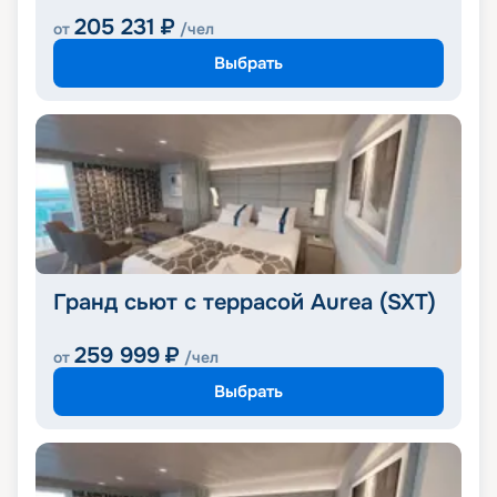
205 231
₽
от
/чел
Выбрать
Гранд сьют с террасой Aurea (SXT)
259 999
₽
от
/чел
Выбрать