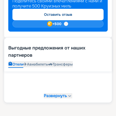
Поделитесь своими впечатлениями с нами и
получите
500
Круизных миль
Оставить отзыв
+
500
Выгодные предложения от наших
партнеров
🏨
✈️
🚗
Отели
Авиабилеты
Трансферы
Развернуть