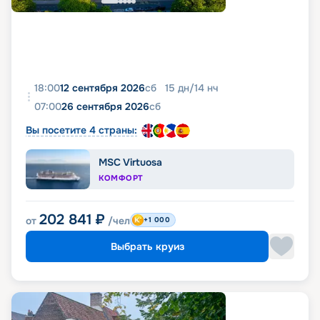
18:00
12 сентября 2026
сб
15
дн
/
14
нч
07:00
26 сентября 2026
сб
Вы посетите 4 страны:
MSC Virtuosa
КОМФОРТ
202 841
₽
от
/чел
+1 000
Выбрать круиз