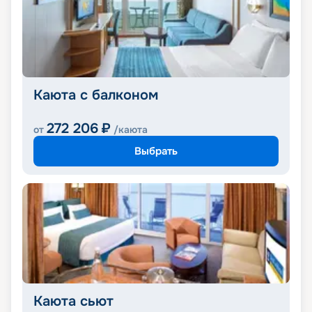
Каюта с балконом
272 206
₽
от
/каюта
Выбрать
Каюта сьют