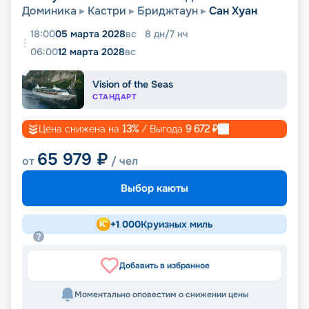
Доминика
Кастри
Бриджтаун
Сан Хуан
18:00
05 марта 2028
вс
8
дн
/
7
нч
06:00
12 марта 2028
вс
Vision of the Seas
СТАНДАРТ
Цена снижена на
13
%
/ Выгода
9 672
₽
65 979
₽
от
/ чел
Выбор каюты
+
1 000
Круизных миль
Добавить в избранное
Моментально оповестим о снижении цены