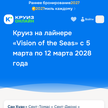
Раннее бронирование
2027
2027
миль каждому
Описание
Выбор кают
Маршрут и экск
Войти
Круиз на лайнере
«Vision of the Seas» с 5
марта по 12 марта 2028
года
Сан Хуан
Сент-Томас
Сент-Джонс