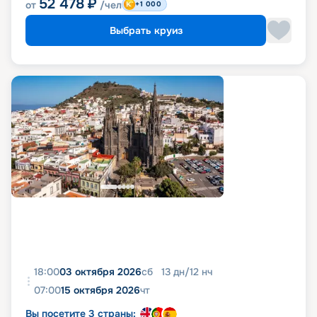
52 478
₽
от
/чел
+1 000
Выбрать круиз
18:00
03 октября 2026
сб
13
дн
/
12
нч
07:00
15 октября 2026
чт
Вы посетите 3 страны: