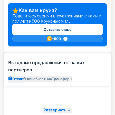
Как вам круиз?
Поделитесь своими впечатлениями с нами и
получите
500
Круизных миль
Оставить отзыв
+
500
Выгодные предложения от наших
партнеров
🏨
✈️
🚗
Отели
Авиабилеты
Трансферы
Развернуть