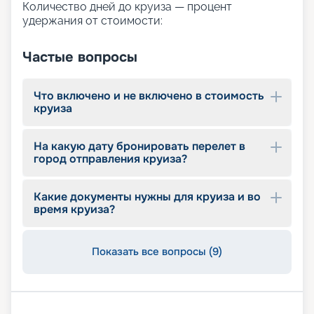
выбор.
Количество дней до круиза — процент
удержания от стоимости:
Путешествие с «Круиз.онлайн»
Частые вопросы
Лайнер Vision of the Seas совершает круизы
круглый год. Вы сможете не только насладиться
безупречным сервисом, но и посетить
Что включено и не включено в стоимость
живописные города во время путешествия. На
круиза
нашем сайте вы можете найти необходимую
информацию о путевках: узнаете актуальное
На какую дату бронировать перелет в
расписание и обзор маршрутов, схему
город отправления круиза?
размещения, план палуб, описание и фото кают,
цену на круиз. Купить путевку, выбрав
подходящий тур, можно в режиме онлайн.
Какие документы нужны для круиза и во
время круиза?
Показать все вопросы (9)