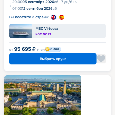
20:00
05 сентября 2026
сб
7
дн
/
6
нч
07:00
12 сентября 2026
сб
Вы посетите 3 страны:
MSC Virtuosa
КОМФОРТ
95 695
₽
от
/чел
+1 000
Выбрать круиз