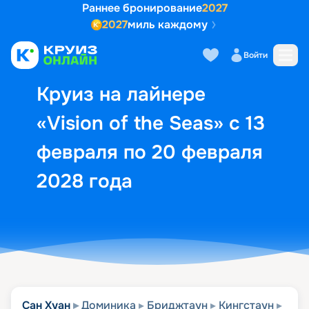
Раннее бронирование
2027
2027
миль каждому
Описание
Выбор кают
Маршрут и экск
Войти
Круиз на лайнере
«Vision of the Seas» с 13
февраля по 20 февраля
2028 года
Сан Хуан
Доминика
Бриджтаун
Кингстаун