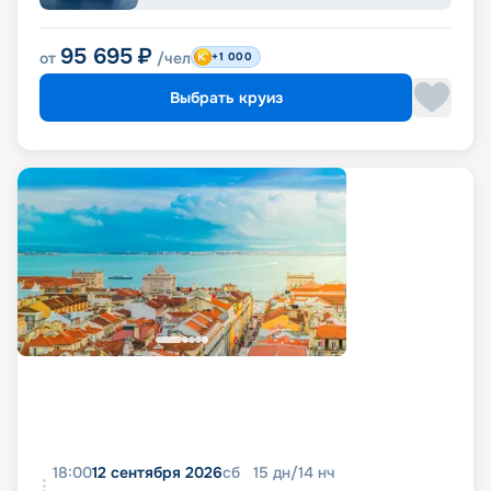
95 695
₽
от
/чел
+1 000
Выбрать круиз
18:00
12 сентября 2026
сб
15
дн
/
14
нч