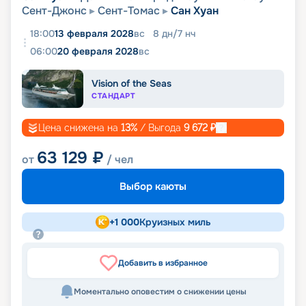
Сент-Джонс
Сент-Томас
Сан Хуан
18:00
13 февраля 2028
вс
8
дн
/
7
нч
06:00
20 февраля 2028
вс
Vision of the Seas
СТАНДАРТ
Цена снижена на
13
%
/ Выгода
9 672
₽
63 129
₽
от
/ чел
Выбор каюты
+
1 000
Круизных миль
Добавить в избранное
Моментально оповестим о снижении цены