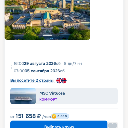
16:00
29 августа 2026
сб
8
дн
/
7
нч
07:00
05 сентября 2026
сб
Вы посетите 2 страны:
MSC Virtuosa
КОМФОРТ
151 658
₽
от
/чел
+1 000
Выбрать круиз