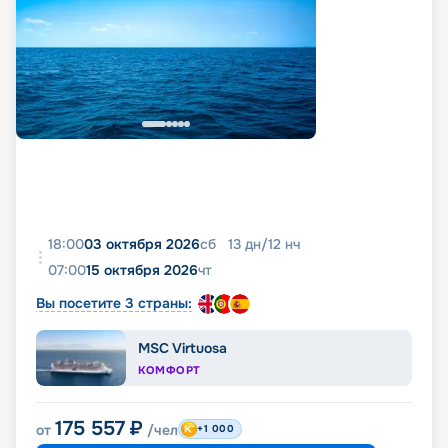
18:00
03 октября 2026
сб
13
дн
/
12
нч
07:00
15 октября 2026
чт
Вы посетите 3 страны:
MSC Virtuosa
КОМФОРТ
175 557
₽
от
/чел
+1 000