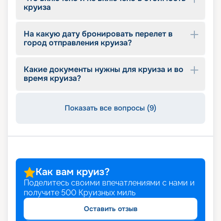
выбор.
круиза
Путешествие с «Круиз.онлайн»
На какую дату бронировать перелет в
город отправления круиза?
Лайнер Vision of the Seas совершает круизы
круглый год. Вы сможете не только насладиться
безупречным сервисом, но и посетить
Какие документы нужны для круиза и во
живописные города во время путешествия. На
время круиза?
нашем сайте вы можете найти необходимую
информацию о путевках: узнаете актуальное
расписание и обзор маршрутов, схему
Показать все вопросы (9)
размещения, план палуб, описание и фото кают,
цену на круиз. Купить путевку, выбрав
подходящий тур, можно в режиме онлайн.
Как вам круиз?
Поделитесь своими впечатлениями с нами и
получите
500
Круизных миль
Оставить отзыв