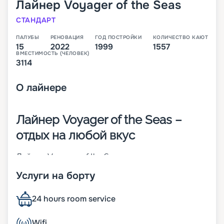
Лайнер
Voyager of the Seas
СТАНДАРТ
ПАЛУБЫ
РЕНОВАЦИЯ
ГОД ПОСТРОЙКИ
КОЛИЧЕСТВО КАЮТ
15
2022
1999
1557
ВМЕСТИМОСТЬ (ЧЕЛОВЕК)
3114
О
лайнере
Лайнер Voyager of the Seas –
отдых на любой вкус
Лайнер Voyager of the Seas – родоначальник
своего класса, который был построен в 1999
Услуги на борту
году в Финляндии. На момент спуска на воду он
был крупнейшим круизным кораблем в мире. На
нем впервые появился крытый куполом
24 hours room service
променад протяженностью 3/4 длины судна.
Чтобы поддерживать его надежность и
Wifi