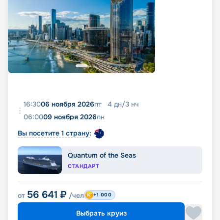
16:30
06 ноября 2026
пт
4
дн
/
3
нч
06:00
09 ноября 2026
пн
Вы посетите 1 страну:
Quantum of the Seas
СТАНДАРТ
56 641
₽
от
/чел
+1 000
Выбрать круиз