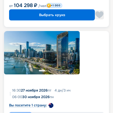
104 298
₽
от
/чел
+1 000
Выбрать круиз
16:30
27 ноября 2026
пт
4
дн
/
3
нч
06:00
30 ноября 2026
пн
Вы посетите 1 страну: