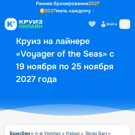
Раннее бронирование
2027
2027
миль каждому
Описание
Выбор кают
Маршрут и экск
Войти
Круиз на лайнере
«Voyager of the Seas» с
19 ноября по 25 ноября
2027 года
Брисбен
о-в Уиллис
Кэрнс
Эрли Бич