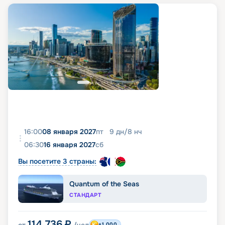
16:00
08 января 2027
пт
9
дн
/
8
нч
06:30
16 января 2027
сб
Вы посетите 3 страны:
Quantum of the Seas
СТАНДАРТ
114 736
₽
+1 000