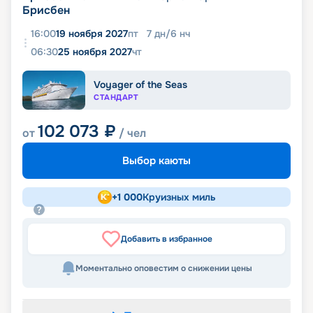
Брисбен
16:00
19 ноября 2027
пт
7
дн
/
6
нч
06:30
25 ноября 2027
чт
Voyager of the Seas
СТАНДАРТ
102 073
₽
от
/ чел
Выбор каюты
+
1 000
Круизных миль
Добавить в избранное
Моментально оповестим о снижении цены