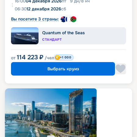
16:00
04 декабря 2026
пт
9
дн
/
8
нч
06:30
12 декабря 2026
сб
Вы посетите 3 страны:
Quantum of the Seas
СТАНДАРТ
114 223
₽
от
/чел
+1 000
Выбрать круиз