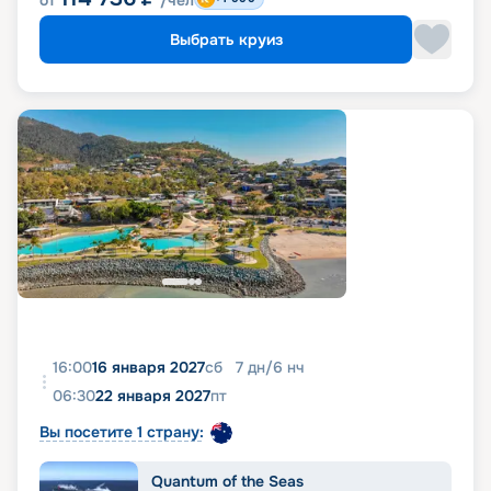
от
/чел
Выбрать круиз
16:00
16 января 2027
сб
7
дн
/
6
нч
06:30
22 января 2027
пт
Вы посетите 1 страну:
Quantum of the Seas