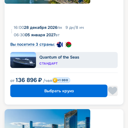
16:00
28 декабря 2026
пн
9
дн
/
8
нч
06:30
05 января 2027
вт
Вы посетите 3 страны:
Quantum of the Seas
СТАНДАРТ
136 896
₽
от
/чел
+1 000
Выбрать круиз