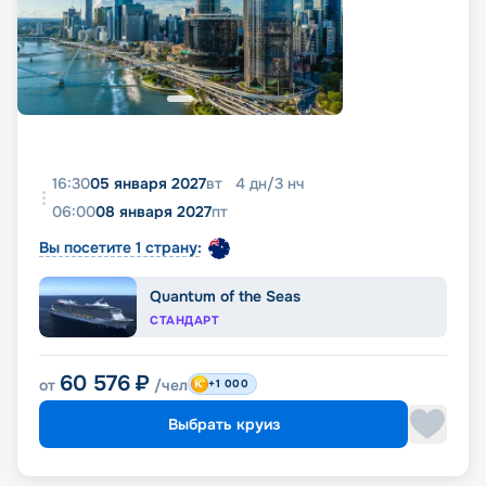
16:30
05 января 2027
вт
4
дн
/
3
нч
06:00
08 января 2027
пт
Вы посетите 1 страну:
Quantum of the Seas
СТАНДАРТ
60 576
₽
от
/чел
+1 000
Выбрать круиз