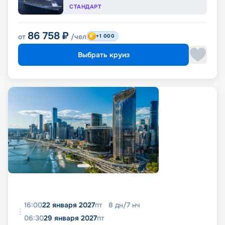
СТАНДАРТ
86 758
₽
от
/чел
+1 000
Выбрать круиз
16:00
22 января 2027
пт
8
дн
/
7
нч
06:30
29 января 2027
пт