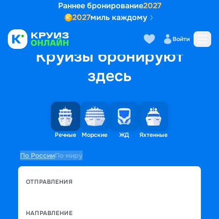
Раннее бронирование
2027
2027
миль каждому
Войти
Круизы бронируют
здесь
Речные
Морские
ЖД
Яхтенные
По России
По миру
ОТПРАВЛЕНИЯ
НАПРАВЛЕНИЕ