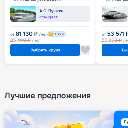
А.С. Пушкин
СТАНДАРТ
81 130
₽
53 571
от
/чел
от
+1 000
85 400
₽
55 803
₽
/чел
/ч
Выбрать круиз
Вы
Лучшие предложения