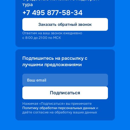
тура
доброжелательность и заинтересованность 
+7 495 877-58-34
персонала корабля в каждом госте.
Ступая на борт теплохода, пассажиры 
Заказать обратный звонок
попадают в совершенно иную атмосферу, 
где властвует тяга к приключениям и 
Ответим на ваш звонок ежедневно
с 8:00 до 21:00 по МСК
открытиям.
Подпишитесь на рассылку с
лучшими предложениями
Подписаться
Нажимая «Подписаться» вы принимаете
Политику обработки персональных данных
и
даёте согласие на обработку ваших данных