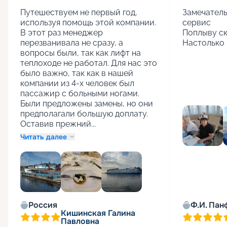
Путешествуем не первый год, 
Замечатель
используя помощь этой компании. 
сервис

В этот раз менеджер 
Поплыву ск
перезванивала не сразу, а 
Настолько 
вопросы были, так как лифт на 
теплоходе не работал. Для нас это 
было важно, так как в нашей 
компании из 4-х человек был 
пассажир с больными ногами. 
Были предложены замены, но они 
предполагали большую доплату. 
Оставив прежний...
Читать далее
+
1
Россия
Ф.И. Пан
Кишинская Галина
Павловна