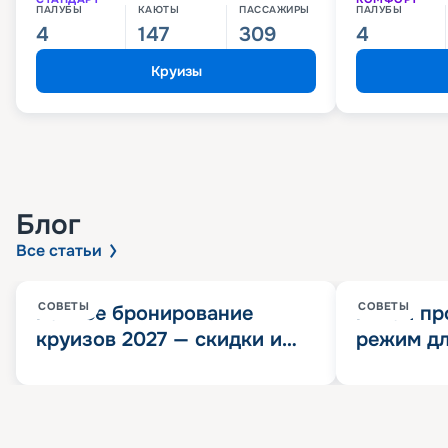
ПАЛУБЫ
КАЮТЫ
ПАССАЖИРЫ
ПАЛУБЫ
4
147
309
4
Круизы
Блог
Все статьи
СОВЕТЫ
СОВЕТЫ
Раннее бронирование
Китай пр
круизов 2027 — скидки и
режим дл
розыгрыш 100 000
конца 202
Круизных миль
значит?