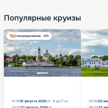
Популярные круизы
Спецпредложение - 10%
14:30
15 августа 2026
сб
8
дн
/
7
нч
20:00
20 ав
20:00
22 августа 2026
сб
08:00
23 ав