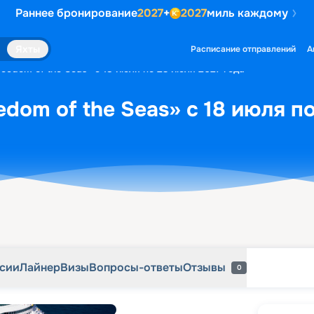
Раннее бронирование
2027
+
2027
миль каждому
рсии
Лайнер
Визы
Вопросы-ответы
Отзывы
0
Яхты
Расписание отправлений
А
eedom of the Seas» с 18 июля по 23 июля 2027 года
dom of the Seas» с 18 июля п
рсии
Лайнер
Визы
Вопросы-ответы
Отзывы
0