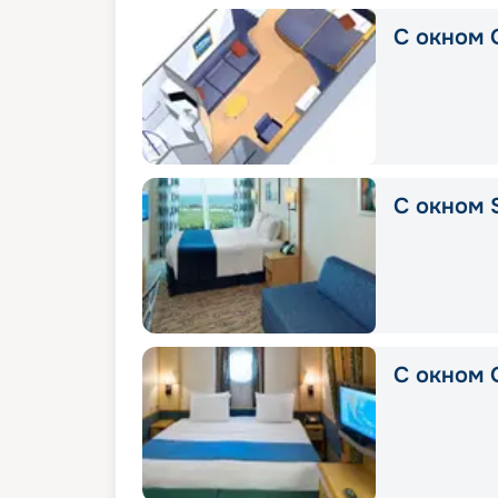
С окном 
С окном S
С окном 