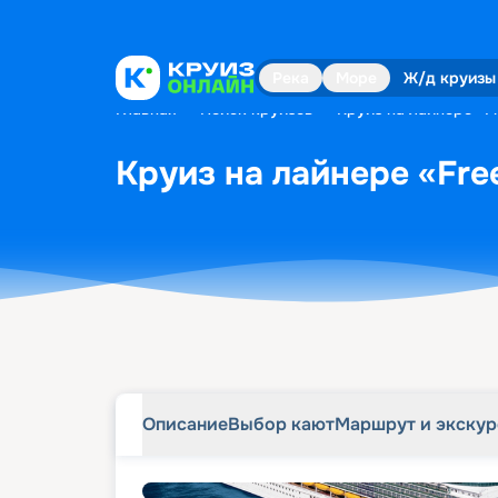
Описание
Выбор кают
Маршрут и экску
Река
Море
Ж/д круизы
Главная
•
Поиск круизов
•
Круиз на лайнере «Fr
Круиз на лайнере «Free
Описание
Выбор кают
Маршрут и экску