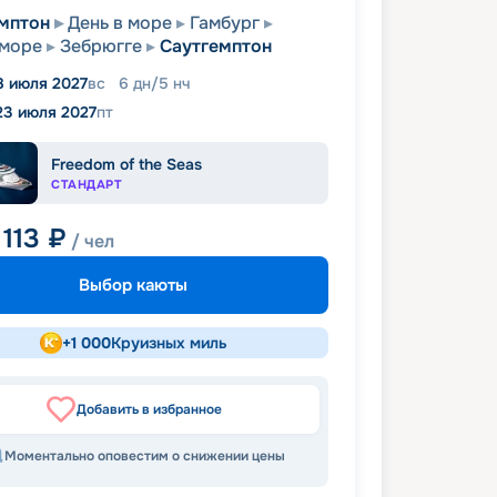
мптон
День в море
Гамбург
 море
Зебрюгге
Саутгемптон
8 июля 2027
вс
6
дн
/
5
нч
23 июля 2027
пт
Freedom of the Seas
СТАНДАРТ
 113
₽
/ чел
Выбор каюты
+
1 000
Круизных миль
Добавить в избранное
Моментально оповестим о снижении цены