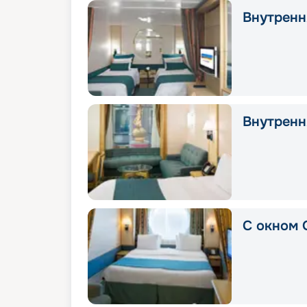
Внутрення
Внутрення
С окном 