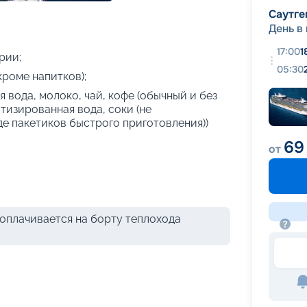
+
28
фотографий
Саутге
День в
17:00
1
рии;
05:30
кроме напитков);
 вода, молоко, чай, кофе (обычный и без
атизированная вода, соки (не
де пакетиков быстрого приготовления))
69
от
оплачивается на борту теплохода