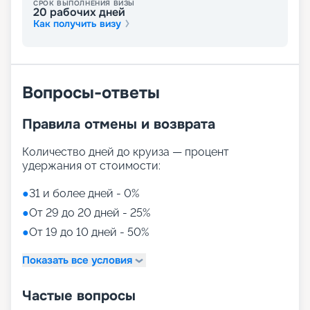
СРОК ВЫПОЛНЕНИЯ ВИЗЫ
20
рабочих дней
Также можно поучаствовать в захватывающих
Как получить визу
дружеских соревнованиях в зале Arena. И это
еще не все! Маленьких гостей ждут
увлекательные игровые консоли в уютном зале
Hangout. А подростки могут насладиться
эксклюзивным клубом, претерпевшим полную
Вопросы-ответы
трансформацию, чтобы предложить новые
фильмы, захватывающие игры, модные треки и,
Правила отмены и возврата
конечно же, новую частную открытую веранду
для незабываемых вечеров.
Количество дней до круиза — процент
Путешествуйте с
удержания от стоимости:
«Круиз.онлайн»
●
31 и более дней - 0%
●
От 29 до 20 дней - 25%
Приглашаем вас ознакомиться с предложением
●
От 19 до 10 дней - 50%
компании «Круиз.онлайн» и купить
захватывающий круиз на роскошном лайнере в
Показать все условия
2026 - 2027 гг. прямо на нашем удобном и
интуитивно понятном сайте. Мы уделили особое
внимание созданию простого и быстрого
Частые вопросы
сервиса, который позволит вам оформить бронь