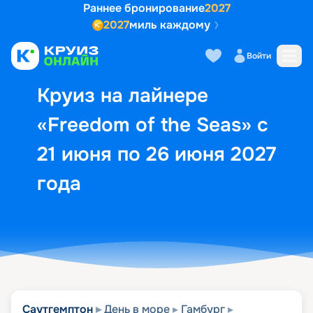
Раннее бронирование
2027
2027
миль каждому
Описание
Выбор кают
Маршрут и экск
Войти
Круиз на лайнере
«Freedom of the Seas» с
21 июня по 26 июня 2027
года
Саутгемптон
День в море
Гамбург