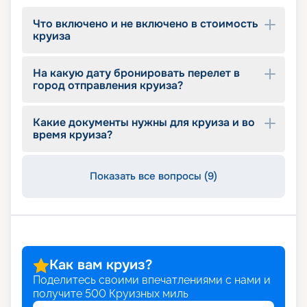
выбранного круиза всего за несколько минут.
Исследуйте детальные фото, схему и план палуб
Что включено и не включено в стоимость
лайнера, выбирайте из широкого ассортимента
круиза
кают различных классов и резервируйте их
онлайн в удобное для вас время. Читайте
На какую дату бронировать перелет в
отзывы, смотрите описание, расписание,
город отправления круиза?
характеристики и маршруты. Не упустите
возможность воспользоваться привилегиями
раннего бронирования. Ваш незабываемый
Какие документы нужны для круиза и во
круиз начинается здесь и сейчас!
время круиза?
Показать все вопросы (9)
Как вам круиз?
Поделитесь своими впечатлениями с нами и
получите
500
Круизных миль