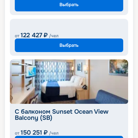
Выбрать
122 427
₽
от
/чел
Выбрать
С балконом Sunset Ocean View
Balcony (SB)
150 251
₽
от
/чел