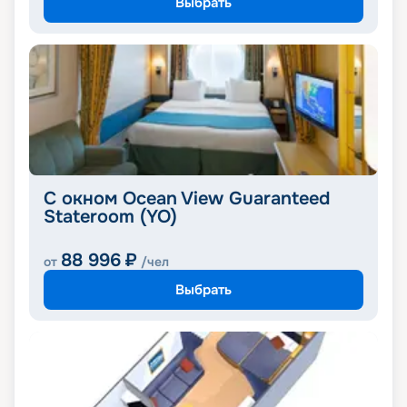
Выбрать
С окном Ocean View Guaranteed
Stateroom (YO)
88 996
₽
от
/чел
Выбрать