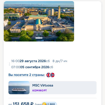
16:00
29 августа 2026
сб
8
дн
/
7
нч
07:00
05 сентября 2026
сб
Вы посетите 2 страны:
MSC Virtuosa
КОМФОРТ
151 658
₽
от
/чел
+1 000