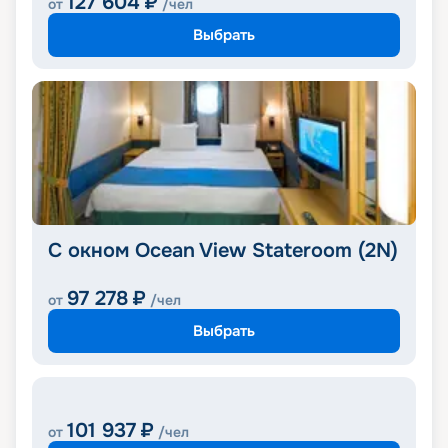
127 604
₽
от
/чел
Выбрать
С окном Ocean View Stateroom (2N)
97 278
₽
от
/чел
Выбрать
101 937
₽
от
/чел