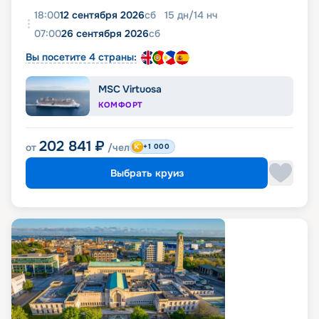
18:00
12 сентября 2026
сб
15
дн
/
14
нч
07:00
26 сентября 2026
сб
Вы посетите 4 страны:
MSC Virtuosa
КОМФОРТ
202 841
₽
от
/чел
+1 000
Выбрать круиз