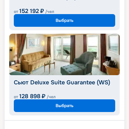
152 192
₽
от
/чел
Выбрать
Сьют Deluxe Suite Guarantee (WS)
128 898
₽
от
/чел
Выбрать