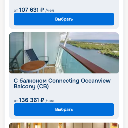
107 631
₽
от
/чел
Выбрать
С балконом Connecting Oceanview
Balcony (CB)
136 361
₽
от
/чел
Выбрать