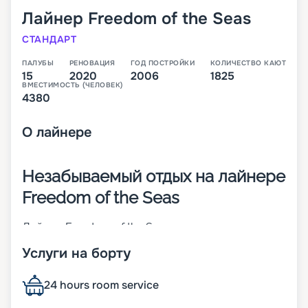
Лайнер
Freedom of the Seas
СТАНДАРТ
ПАЛУБЫ
РЕНОВАЦИЯ
ГОД ПОСТРОЙКИ
КОЛИЧЕСТВО КАЮТ
15
2020
2006
1825
ВМЕСТИМОСТЬ (ЧЕЛОВЕК)
4380
О
лайнере
Незабываемый отдых на лайнере
Freedom of the Seas
Лайнер Freedom of the Seas – легендарное
судно, которое принадлежит компании Royal
Услуги на борту
Caribbean International. Оно было построено в
2006-м, а в 2020 году проведена его
модернизация. Его суда-близнецы –
24 hours room service
Independence of the Seas и Liberty of the Seas.