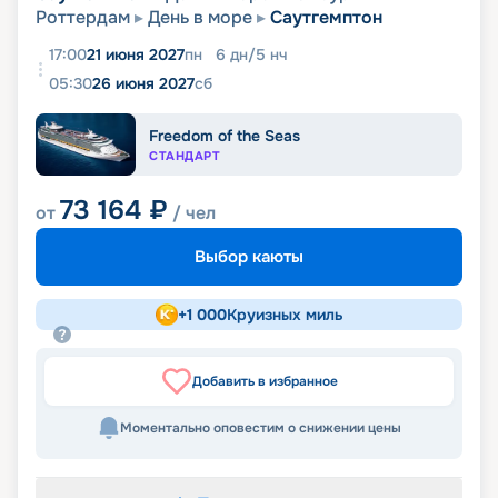
Роттердам
День в море
Саутгемптон
17:00
21 июня 2027
пн
6
дн
/
5
нч
05:30
26 июня 2027
сб
Freedom of the Seas
СТАНДАРТ
73 164
₽
от
/ чел
Выбор каюты
+
1 000
Круизных миль
Добавить в избранное
Моментально оповестим о снижении цены