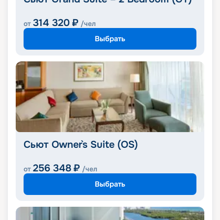
314 320
₽
от
/чел
Выбрать
Сьют Owner`s Suite (OS)
256 348
₽
от
/чел
Выбрать