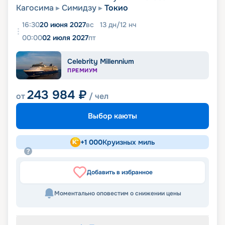
Кагосима
Симидзу
Токио
16:30
20 июня 2027
вс
13
дн
/
12
нч
00:00
02 июля 2027
пт
Celebrity Millennium
ПРЕМИУМ
243 984
₽
от
/ чел
Выбор каюты
+
1 000
Круизных миль
Добавить в избранное
Моментально оповестим о снижении цены