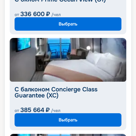
336 600
₽
от
/чел
Выбрать
С балконом Concierge Class
Guarantee (XC)
385 664
₽
от
/чел
Выбрать