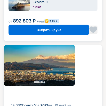
Explora III
ЛЮКС
892 803
₽
от
/чел
+1 000
Выбрать круиз
19:00
27 сентября 2027
пн
10
дн
/
9
нч