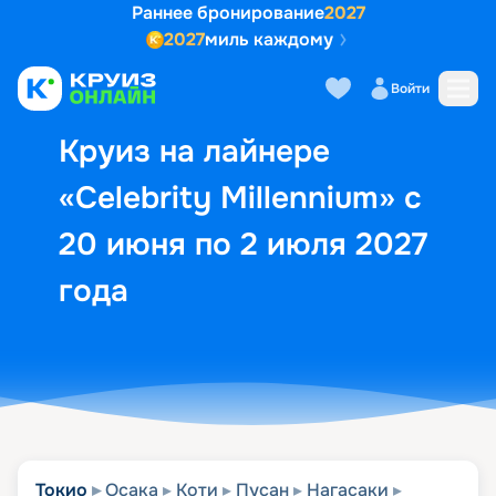
Раннее бронирование
2027
2027
миль каждому
Описание
Выбор кают
Маршрут и экск
Войти
Круиз на лайнере
«Celebrity Millennium» с
20 июня по 2 июля 2027
года
Токио
Осака
Коти
Пусан
Нагасаки