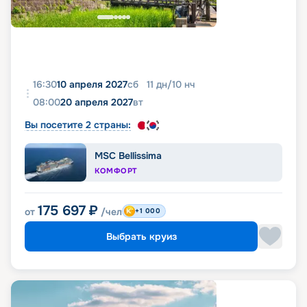
16:30
10 апреля 2027
сб
11
дн
/
10
нч
08:00
20 апреля 2027
вт
Вы посетите 2 страны:
MSC Bellissima
КОМФОРТ
175 697
₽
от
/чел
+1 000
Выбрать круиз