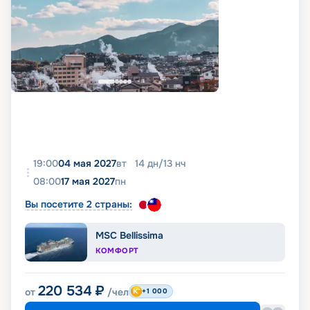
19:00
04 мая 2027
вт
14
дн
/
13
нч
08:00
17 мая 2027
пн
Вы посетите 2 страны:
MSC Bellissima
КОМФОРТ
220 534
₽
от
/чел
+1 000