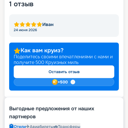
1
отзыв
характеристик судна, кают, схем и планов
палубы, отзывов гостей и фото самого лайнера.
Иван
24 июня 2026
Как вам круиз?
Поделитесь своими впечатлениями с нами и
получите
500
Круизных миль
Оставить отзыв
+
500
Выгодные предложения от наших
партнеров
🏨
✈️
🚗
Отели
Авиабилеты
Трансферы