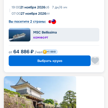
19:00
21 ноября 2026
сб
7
дн
/
6
нч
07:00
27 ноября 2026
пт
Вы посетите 2 страны:
MSC Bellissima
КОМФОРТ
64 886
₽
от
/чел
+1 000
Выбрать круиз