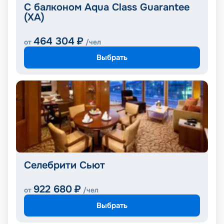
С балконом Aqua Class Guarantee
(XA)
464 304
₽
от
/чел
Выбрать
Селебрити Сьют
922 680
₽
от
/чел
Выбрать