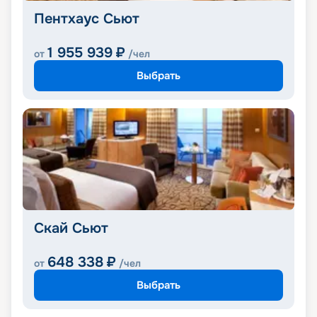
Пентхаус Сьют
1 955 939
₽
от
/чел
Выбрать
Скай Сьют
648 338
₽
от
/чел
Выбрать