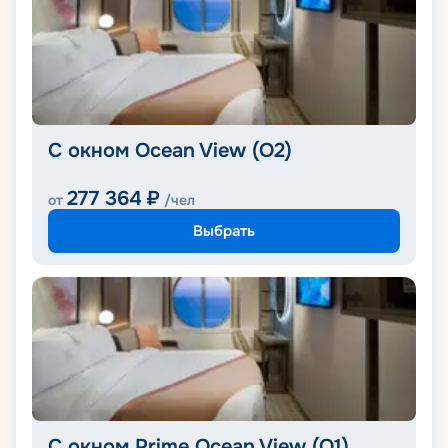
С окном Ocean View (O2)
277 364
₽
от
/чел
Выбрать
С окном Prime Ocean View (O1)