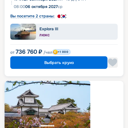
08:00
06 октября 2027
ср
Вы посетите 2 страны:
Explora III
ЛЮКС
736 760
₽
от
/чел
+1 000
Выбрать круиз