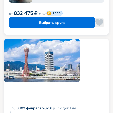
832 475
₽
от
/чел
+1 000
Выбрать круиз
16:30
02 февраля 2028
ср
12
дн
/
11
нч