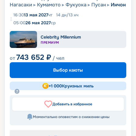
Нагасаки
Кумамото
Фукуока
Пусан
Инчон
16:30
13 мая 2027
чт
14
дн
/
13
нч
05:00
26 мая 2027
ср
Celebrity Millennium
ПРЕМИУМ
743 652
₽
от
/ чел
Выбор каюты
+
1 000
Круизных миль
Добавить в избранное
Моментально оповестим о снижении цены