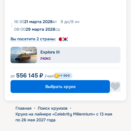
16:30
21 марта 2028
вт
9
дн
/
8
нч
08:00
29 марта 2028
ср
Вы посетите 2 страны:
Explora III
ЛЮКС
556 145
₽
от
/чел
+1 000
Выбрать круиз
Главная
•
Поиск круизов
•
Круиз на лайнере «Celebrity Millennium» с 13 мая
по 26 мая 2027 года