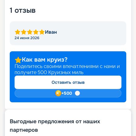
информацию по поездке. Это касается
1
отзыв
характеристик судна, кают, схем и планов
палубы, отзывов гостей и фото самого лайнера.
Иван
24 июня 2026
Как вам круиз?
Поделитесь своими впечатлениями с нами и
получите
500
Круизных миль
Оставить отзыв
+
500
Выгодные предложения от наших
партнеров