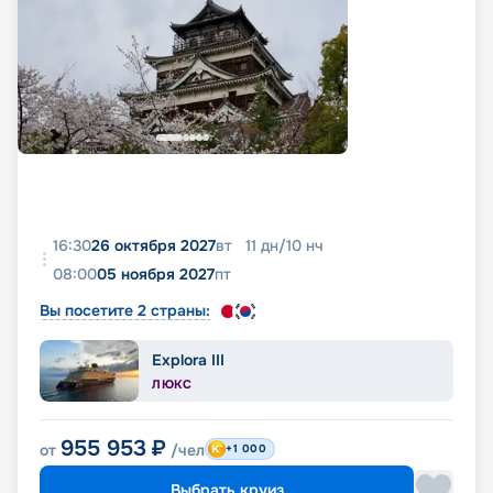
16:30
26 октября 2027
вт
11
дн
/
10
нч
08:00
05 ноября 2027
пт
Вы посетите 2 страны:
Explora III
ЛЮКС
955 953
₽
от
/чел
+1 000
Выбрать круиз