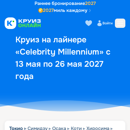
Раннее бронирование
2027
2027
миль каждому
Описание
Выбор кают
Маршрут и экск
Войти
Круиз на лайнере
«Celebrity Millennium» с
13 мая по 26 мая 2027
года
Токио
Симидзу
Осака
Коти
Хиросима