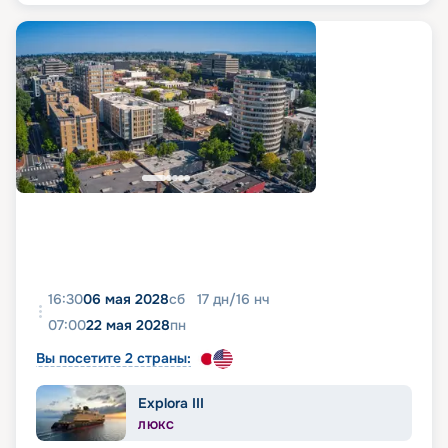
16:30
06 мая 2028
сб
17
дн
/
16
нч
07:00
22 мая 2028
пн
Вы посетите 2 страны:
Explora III
ЛЮКС