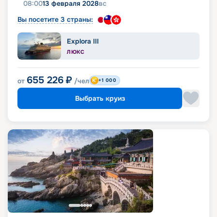
08:00
13 февраля 2028
вс
Вы посетите 3 страны:
Explora III
ЛЮКС
655 226
₽
от
/чел
+1 000
Выбрать круиз