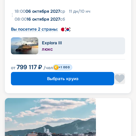
18:00
06 октября 2027
ср
11
дн
/
10
нч
08:00
16 октября 2027
сб
Вы посетите 2 страны:
Explora III
ЛЮКС
799 117
₽
от
/чел
+1 000
Выбрать круиз