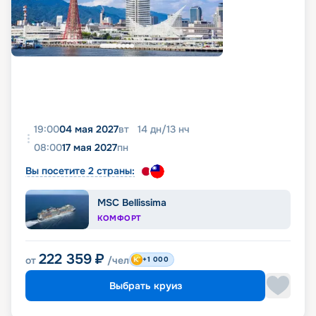
19:00
04 мая 2027
вт
14
дн
/
13
нч
08:00
17 мая 2027
пн
Вы посетите 2 страны:
MSC Bellissima
КОМФОРТ
222 359
₽
от
/чел
+1 000
Выбрать круиз