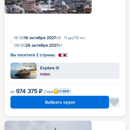
16:30
16 октября 2027
сб
11
дн
/
10
нч
08:00
26 октября 2027
вт
Вы посетите 2 страны:
Explora III
ЛЮКС
974 375
₽
от
/чел
+1 000
Выбрать круиз