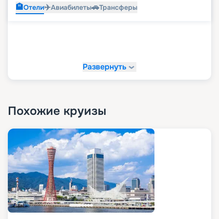
🏨
✈️
🚗
Отели
Авиабилеты
Трансферы
Развернуть
Похожие круизы