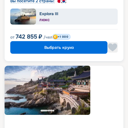
Вы посетите 2 страны:
Explora III
ЛЮКС
742 855
₽
от
/чел
+1 000
Выбрать круиз