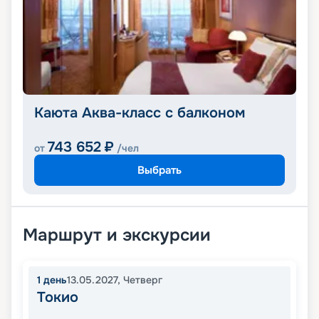
Каюта Аква-класс с балконом
743 652
₽
от
/чел
Выбрать
Маршрут и экскурсии
1
день
13.05.2027
,
Четверг
Токио