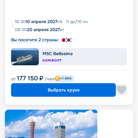
16:30
10 апреля 2027
сб
11
дн
/
10
нч
08:00
20 апреля 2027
вт
Вы посетите 2 страны:
MSC Bellissima
КОМФОРТ
177 150
₽
от
/чел
+1 000
Выбрать круиз