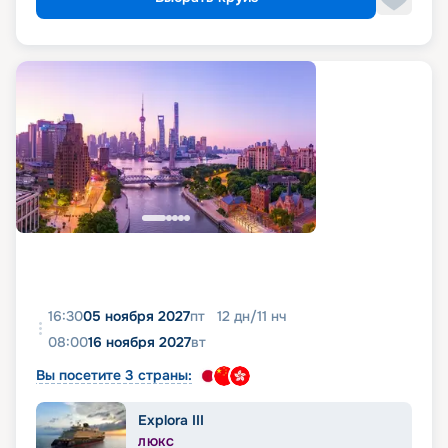
16:30
05 ноября 2027
пт
12
дн
/
11
нч
08:00
16 ноября 2027
вт
Вы посетите 3 страны:
Explora III
ЛЮКС