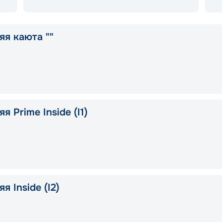
яя каюта ""
я Prime Inside (I1)
я Inside (I2)