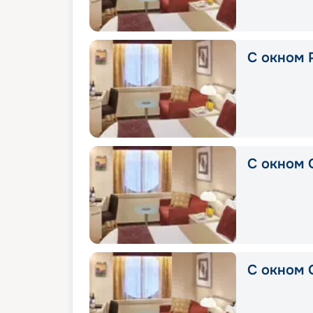
С окном P
С окном 
С окном 