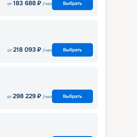
183 688
₽
Выбрать
от
/чел
218 093
₽
Выбрать
от
/чел
298 229
₽
Выбрать
от
/чел