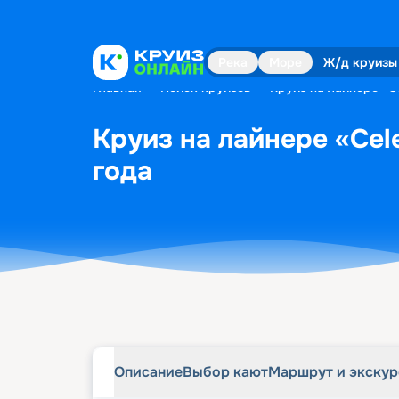
Описание
Выбор кают
Маршрут и экску
Река
Море
Ж/д круизы
Главная
•
Поиск круизов
•
Круиз на лайнере «Ce
Круиз на лайнере «Cele
года
Описание
Выбор кают
Маршрут и экску