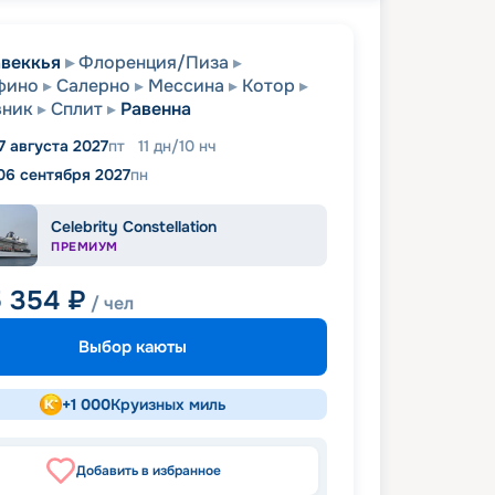
веккья
Флоренция/Пиза
фино
Салерно
Мессина
Котор
вник
Сплит
Равенна
7 августа 2027
пт
11
дн
/
10
нч
06 сентября 2027
пн
Celebrity Constellation
ПРЕМИУМ
5 354
₽
/ чел
Выбор каюты
+
1 000
Круизных миль
Добавить в избранное