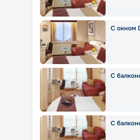
С окном 
С балкон
С балконо