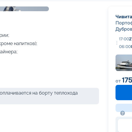
+
7
фотографий
Чивита
Порто
Дубро
рии;
17:00
2
кроме напитков);
06:00
айнера;
17
от
оплачивается на борту теплохода