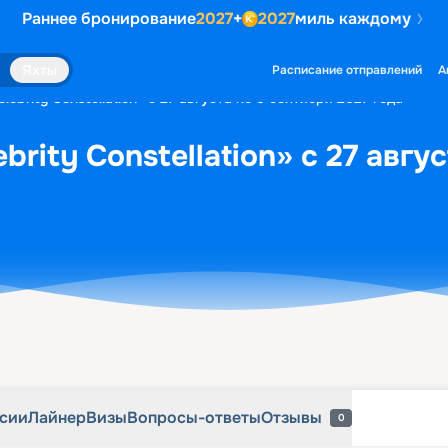
Раннее бронирование
2027
+
2027
миль каждому
рсии
Лайнер
Визы
Вопросы-ответы
Отзывы
0
Яхты
Расписание отправлений
А
lebrity Constellation» с 27 августа по 6 сентября 2027 года
brity Constellation» с 27 авгу
рсии
Лайнер
Визы
Вопросы-ответы
Отзывы
0