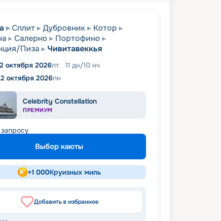
а
Сплит
Дубровник
Котор
на
Салерно
Портофино
нция/Пиза
Чивитавеккья
2 октября 2026
пт
11
дн
/
10
нч
12 октября 2026
пн
Celebrity Constellation
ПРЕМИУМ
 запросу
Выбор каюты
+
1 000
Круизных миль
Добавить в избранное