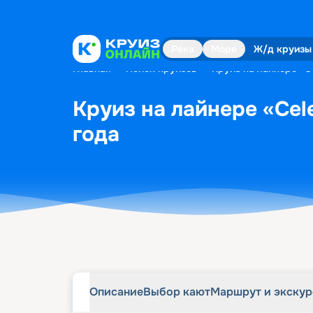
Описание
Выбор кают
Маршрут и экску
Река
Море
Ж/д круизы
Главная
•
Поиск круизов
•
Круиз на лайнере «Ce
Круиз на лайнере «Cele
года
Описание
Выбор кают
Маршрут и экску