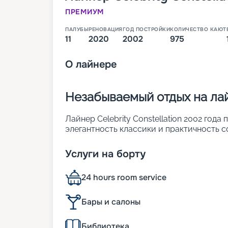
ПРЕМИУМ
ПАЛУБЫ
РЕНОВАЦИЯ
ГОД ПОСТРОЙКИ
КОЛИЧЕСТВО КАЮТ
11
2020
2002
975
О
лайнере
Незабываемый отдых на лайн
Лайнер Celebrity Constellation 2002 год
элегантность классики и практичность 
2017 году. Корабль относится к классу Mi
кают, в которых могут расположиться д
Услуги на борту
особенностями лайнера являются его бо
интересные шоу. Кроме того, на теплоход
24 hours room service
• SPA-центр с услугами высокого уровня
релаксации и оздоровления;
• специальный центр с доступом к интер
Бары и салоны
• стильные каюты, оснащенные всем нео
Кроме перечисленного, лайнер предлага
Библиотека