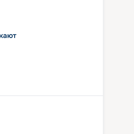
 кают
а
Сплит
Дубровник
Котор
на
Салерно
Портофино
нция/Пиза
Чивитавеккья