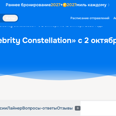
Раннее бронирование
2027
+
2027
миль каждому
рсии
Лайнер
Вопросы-ответы
Отзывы
0
Яхты
Расписание отправлений
А
lebrity Constellation» с 2 октября по 12 октября 2026 года
brity Constellation» с 2 октяб
рсии
Лайнер
Вопросы-ответы
Отзывы
0