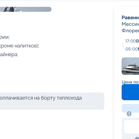
+
7
фотографий
Равенн
Месси
Флоре
рии;
17:00
0
кроме напитков);
05:00
айнера;
Цена по
оплачивается на борту теплохода