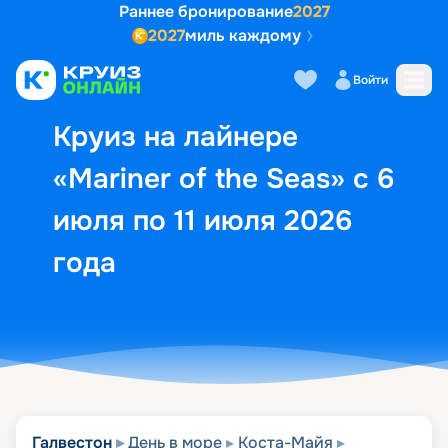
Раннее бронирование
2027
2027
миль каждому
Описание
Выбор кают
Маршрут и экск
Войти
Круиз на лайнере
«Mariner of the Seas» с 6
июля по 11 июля 2026
года
Галвестон
День в море
Коста-Майя