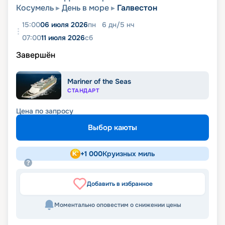
Косумель
День в море
Галвестон
15:00
06 июля 2026
пн
6
дн
/
5
нч
07:00
11 июля 2026
сб
Завершён
Mariner of the Seas
СТАНДАРТ
Цена по запросу
Выбор каюты
+
1 000
Круизных миль
Добавить в избранное
Моментально оповестим о снижении цены