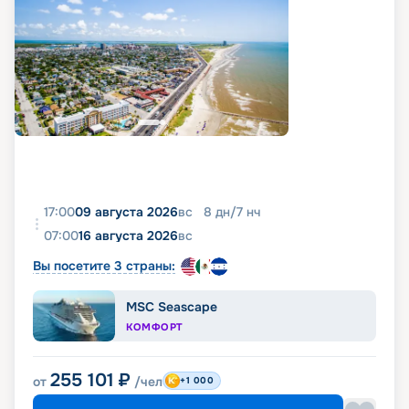
17:00
09 августа 2026
вс
8
дн
/
7
нч
07:00
16 августа 2026
вс
Вы посетите 3 страны:
MSC Seascape
КОМФОРТ
255 101
₽
от
/чел
+1 000