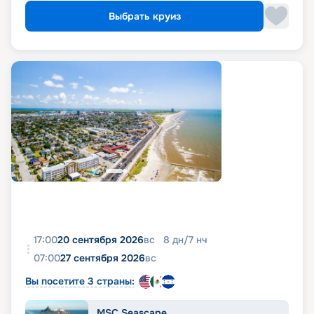
Выбрать круиз
17:00
20 сентября 2026
вс
8
дн
/
7
нч
07:00
27 сентября 2026
вс
Вы посетите 3 страны:
MSC Seascape