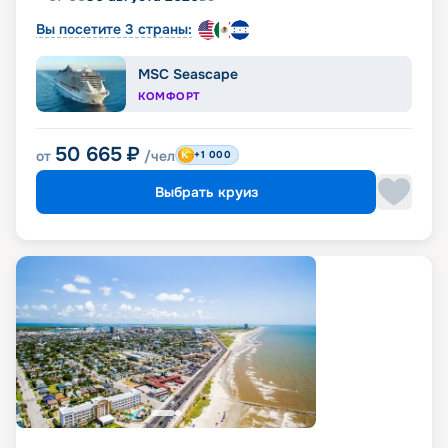
Вы посетите 3 страны:
MSC Seascape
КОМФОРТ
50 665
₽
от
/чел
+1 000
Выбрать круиз