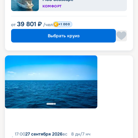
КОМФОРТ
39 801
₽
от
/чел
+1 000
Выбрать круиз
17:00
27 сентября 2026
вс
8
дн
/
7
нч