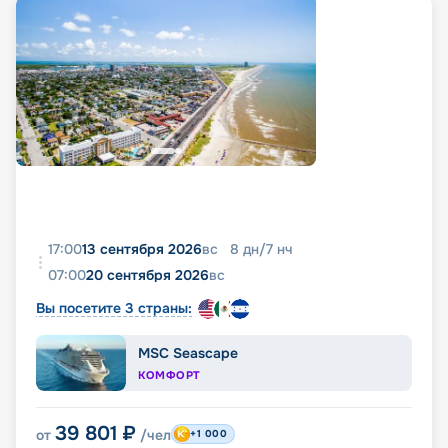
17:00
13 сентября 2026
вс
8
дн
/
7
нч
07:00
20 сентября 2026
вс
Вы посетите 3 страны:
MSC Seascape
КОМФОРТ
39 801
₽
от
/чел
+1 000