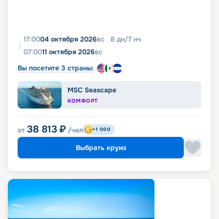
17:00
04 октября 2026
вс
8
дн
/
7
нч
07:00
11 октября 2026
вс
Вы посетите 3 страны:
MSC Seascape
КОМФОРТ
38 813
₽
от
/чел
+1 000
Выбрать круиз