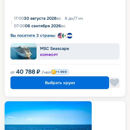
17:00
30 августа 2026
вс
8
дн
/
7
нч
07:00
06 сентября 2026
вс
Вы посетите 3 страны:
MSC Seascape
КОМФОРТ
40 788
₽
от
/чел
+1 000
Выбрать круиз