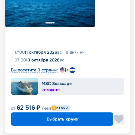
17:00
11 октября 2026
вс
8
дн
/
7
нч
07:00
18 октября 2026
вс
Вы посетите 3 страны:
MSC Seascape
КОМФОРТ
62 516
₽
от
/чел
+1 000
Выбрать круиз