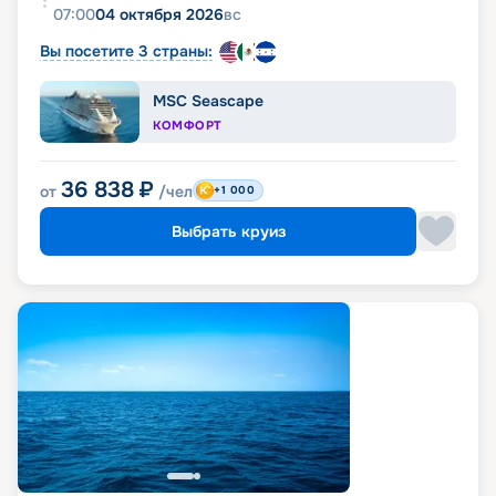
07:00
04 октября 2026
вс
Вы посетите 3 страны:
MSC Seascape
КОМФОРТ
36 838
₽
от
/чел
+1 000
Выбрать круиз