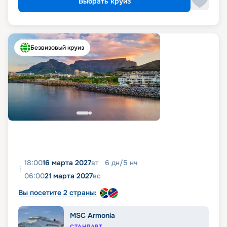
Выбрать круиз
Безвизовый круиз
18:00
16 марта 2027
вт
6
дн
/
5
нч
06:00
21 марта 2027
вс
Вы посетите 2 страны:
MSC Armonia
СТАНДАРТ