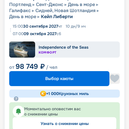
Портленд
Сент-Джонс
День в море
Галифакс
Сидней, Новая Шотландия
День в море
Кейп Либерти
15:00
30 сентября 2027
чт
10
дн
/
9
нч
07:00
09 октября 2027
сб
Independence of the Seas
КОМФОРТ
98 749
₽
от
/ чел
Выбор каюты
+
1 000
Круизных миль
Моментально оповестим вас
о снижении цены
Узнать о снижении цены