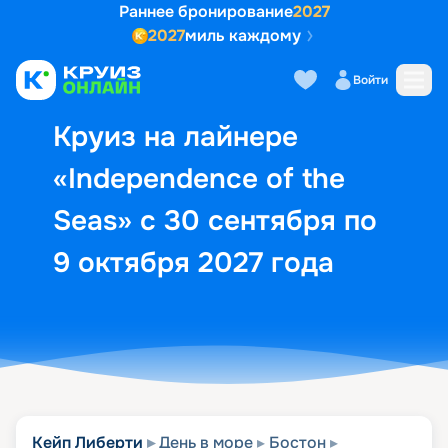
Раннее бронирование
2027
2027
миль каждому
Описание
Выбор кают
Маршрут и экск
Войти
Круиз на лайнере
«Independence of the
Seas» с 30 сентября по
9 октября 2027 года
Кейп Либерти
День в море
Бостон