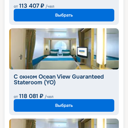
113 407
₽
от
/чел
Выбрать
С окном Ocean View Guaranteed
Stateroom (YO)
118 081
₽
от
/чел
Выбрать