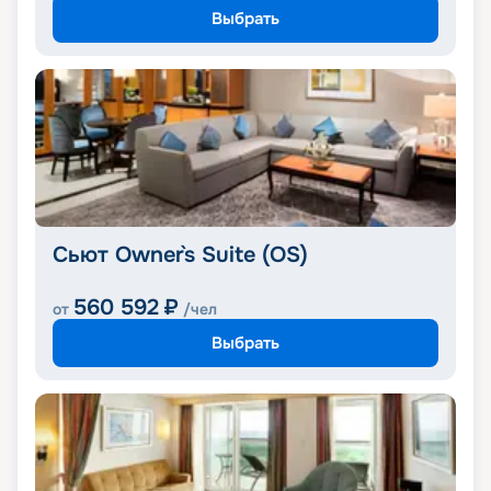
Выбрать
Сьют Owner`s Suite (OS)
560 592
₽
от
/чел
Выбрать