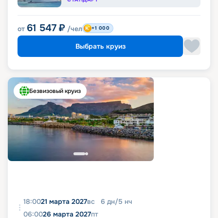
61 547
₽
от
/чел
+1 000
Выбрать круиз
Безвизовый круиз
18:00
21 марта 2027
вс
6
дн
/
5
нч
06:00
26 марта 2027
пт