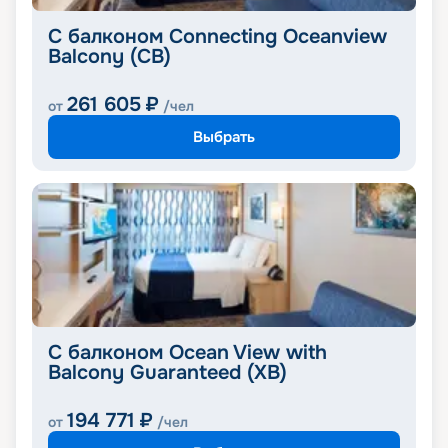
С балконом Connecting Oceanview
Balcony (CB)
261 605
₽
от
/чел
Выбрать
С балконом Ocean View with
Balcony Guaranteed (XB)
194 771
₽
от
/чел