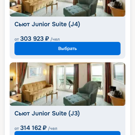
Сьют Junior Suite (J4)
303 923
₽
от
/чел
Выбрать
Сьют Junior Suite (J3)
314 162
₽
от
/чел