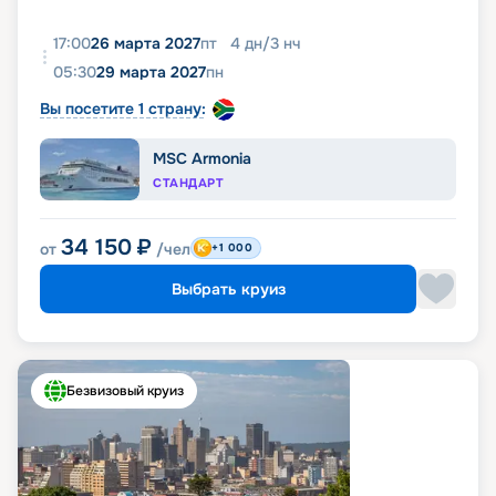
17:00
26 марта 2027
пт
4
дн
/
3
нч
05:30
29 марта 2027
пн
Вы посетите 1 страну:
MSC Armonia
СТАНДАРТ
34 150
₽
от
/чел
+1 000
Выбрать круиз
Безвизовый круиз