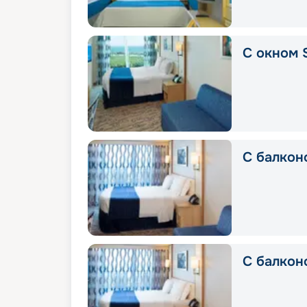
С окном S
С балконо
С балкон