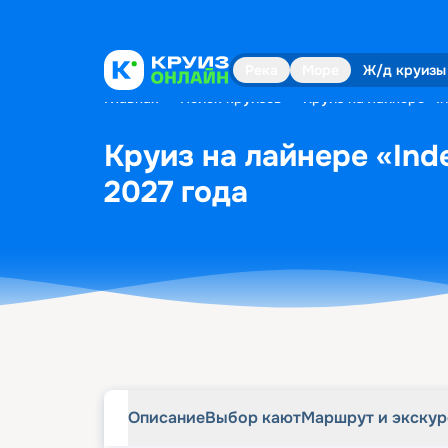
Описание
Выбор кают
Маршрут и экску
Река
Море
Ж/д круизы
Главная
•
Поиск круизов
•
Круиз на лайнере «In
Круиз на лайнере «Inde
2027 года
Описание
Выбор кают
Маршрут и экску