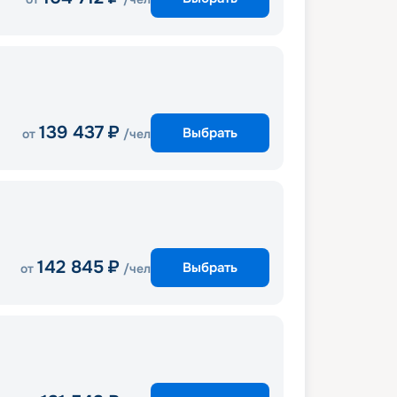
139 437
₽
Выбрать
от
/чел
142 845
₽
Выбрать
от
/чел