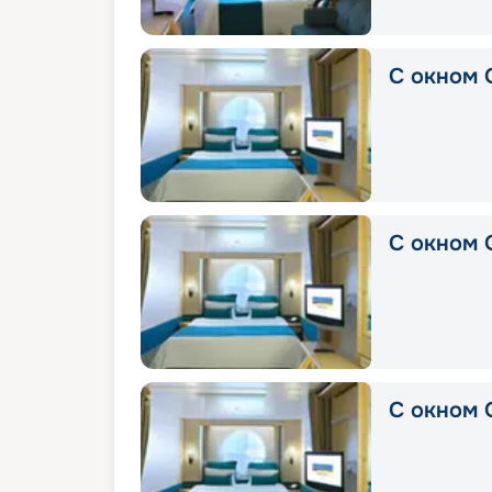
С окном 
С окном 
С окном 