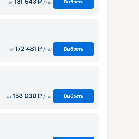
131 543
₽
Выбрать
от
/чел
172 481
₽
Выбрать
от
/чел
158 030
₽
Выбрать
от
/чел