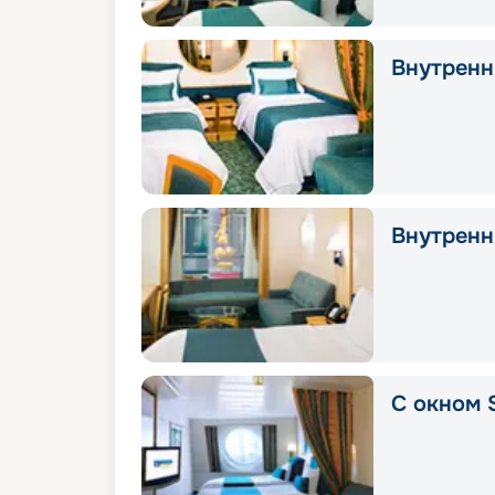
Внутрення
Внутрення
С окном 