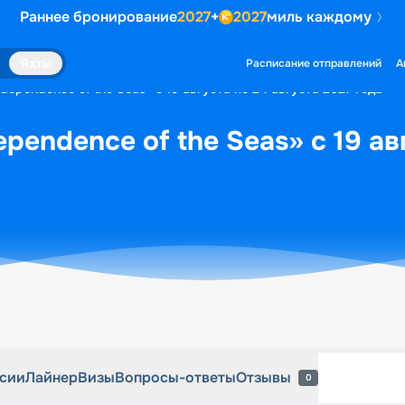
Раннее бронирование
2027
+
2027
миль каждому
рсии
Лайнер
Визы
Вопросы-ответы
Отзывы
0
Яхты
Расписание отправлений
А
dependence of the Seas» с 19 августа по 24 августа 2027 года
pendence of the Seas» с 19 ав
рсии
Лайнер
Визы
Вопросы-ответы
Отзывы
0