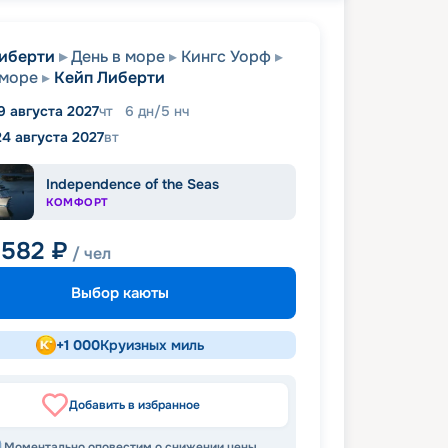
иберти
День в море
Кингс Уорф
 море
Кейп Либерти
9 августа 2027
чт
6
дн
/
5
нч
24 августа 2027
вт
Independence of the Seas
КОМФОРТ
 582
₽
/ чел
Выбор каюты
+
1 000
Круизных миль
Добавить в избранное
Моментально оповестим о снижении цены