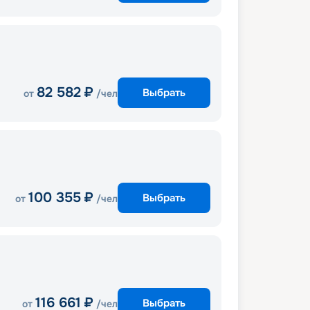
82 582
₽
Выбрать
от
/чел
100 355
₽
Выбрать
от
/чел
116 661
₽
Выбрать
от
/чел