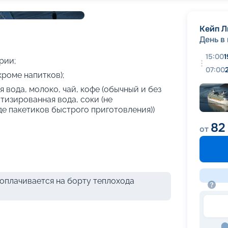
+
26
фотографий
Кейп Л
День в
15:00
1
рии;
07:00
кроме напитков);
 вода, молоко, чай, кофе (обычный и без
атизированная вода, соки (не
де пакетиков быстрого приготовления))
82
от
оплачивается на борту теплохода