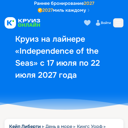
Раннее бронирование
2027
2027
миль каждому
Описание
Выбор кают
Маршрут и экск
Войти
Круиз на лайнере
«Independence of the
Seas» с 17 июля по 22
июля 2027 года
Кейп Либерти
День в море
Кингс Уорф