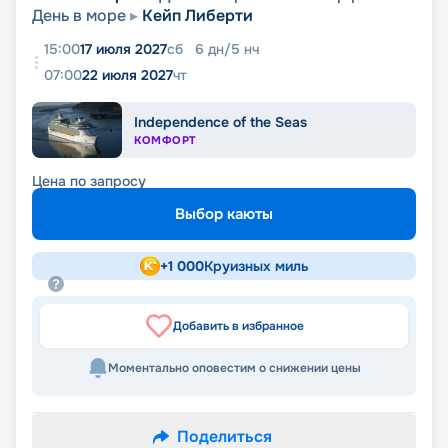
День в море
Кейп Либерти
15:00
17 июля 2027
сб
6
дн
/
5
нч
07:00
22 июля 2027
чт
Independence of the Seas
КОМФОРТ
Цена по запросу
Выбор каюты
+
1 000
Круизных миль
Добавить в избранное
Моментально оповестим о снижении цены
Поделиться