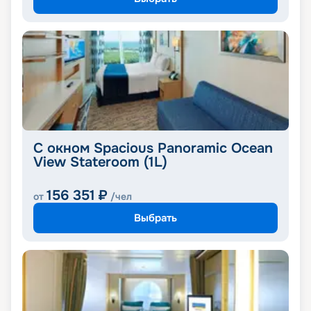
С окном Spacious Panoramic Ocean
View Stateroom (1L)
156 351
₽
от
/чел
Выбрать