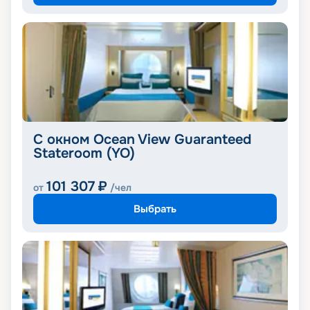
С окном Ocean View Guaranteed
Stateroom (YO)
101 307
₽
от
/чел
Выбрать