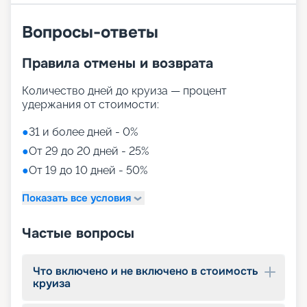
на сайте нашего сервиса бронирования круизов
«Круиз.онлайн». В случае возникновения любых
Вопросы-ответы
дополнительных вопросов специалисты с
радостью проведут подробную консультацию и
Правила отмены и возврата
помогут отправиться в главное путешествие
вашей жизни. Благодаря услуге раннего
бронирования можно выбрать и купить самые
Количество дней до круиза — процент
интересные путевки.
удержания от стоимости:
●
31 и более дней - 0%
●
От 29 до 20 дней - 25%
●
От 19 до 10 дней - 50%
Показать все условия
Частые вопросы
Что включено и не включено в стоимость
круиза