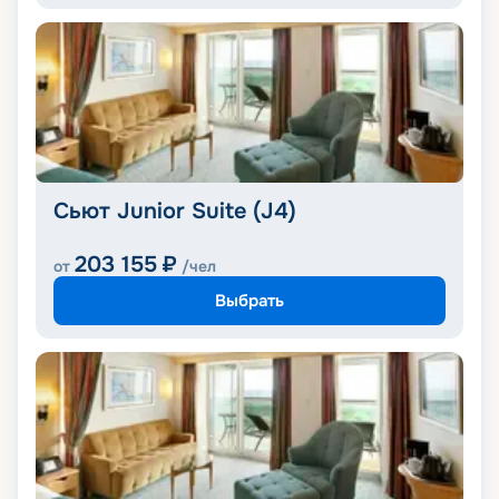
Сьют Junior Suite (J4)
203 155
₽
от
/чел
Выбрать