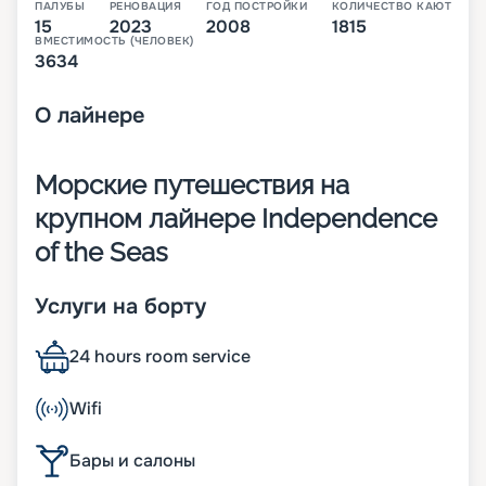
ПАЛУБЫ
РЕНОВАЦИЯ
ГОД ПОСТРОЙКИ
КОЛИЧЕСТВО КАЮТ
15
2023
2008
1815
ВМЕСТИМОСТЬ (ЧЕЛОВЕК)
3634
О
лайнере
Морские путешествия на
крупном лайнере Independence
of the Seas
Лайнер Independence of the Seas – одно из
Услуги на борту
престижнейших и крупнейших круизных судов
компании Royal Caribbean International.
24 hours room service
Построено оно в Финляндии в 2008 году, а уже
через 10 лет произведена его реновация. В
конструкцию корабля были введены
Wifi
тропический сад, водный парк, лазертаг. Также
появились виртуальные балконы. Вдоль всего
Бары и салоны
судна тянется прогулочная улица. На ней