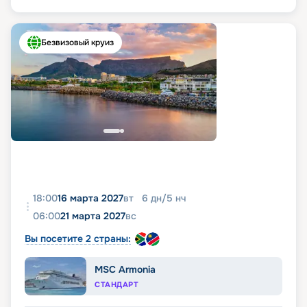
Безвизовый круиз
18:00
16 марта 2027
вт
6
дн
/
5
нч
06:00
21 марта 2027
вс
Вы посетите 2 страны:
MSC Armonia
СТАНДАРТ