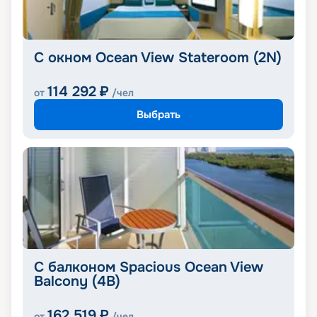
С окном Ocean View Stateroom (2N)
114 292
₽
от
/чел
Выбрать
С балконом Spacious Ocean View
Balcony (4B)
162 519
₽
от
/чел