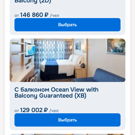
Balcony (2D)
146 860
₽
от
/чел
Выбрать
С балконом Ocean View with
Balcony Guaranteed (XB)
129 002
₽
от
/чел
Выбрать