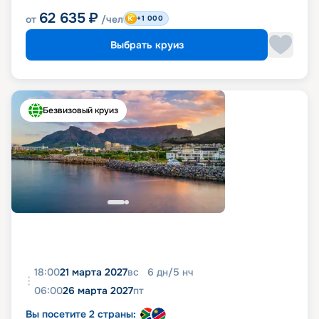
62 635
₽
от
/чел
+1 000
Выбрать круиз
Безвизовый круиз
18:00
21 марта 2027
вс
6
дн
/
5
нч
06:00
26 марта 2027
пт
Вы посетите 2 страны: