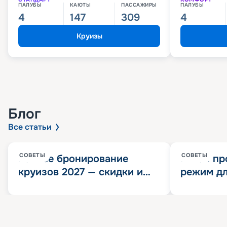
ПАЛУБЫ
КАЮТЫ
ПАССАЖИРЫ
ПАЛУБЫ
4
147
309
4
Круизы
Блог
Все статьи
СОВЕТЫ
СОВЕТЫ
Раннее бронирование
Китай пр
круизов 2027 — скидки и
режим дл
розыгрыш 100 000
конца 202
Круизных миль
значит?