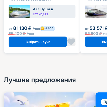
А.С. Пушкин
СТАНДАРТ
81 130
₽
53 571
от
/чел
от
+1 000
85 400
₽
55 803
₽
/чел
/ч
Выбрать круиз
Вы
Лучшие предложения