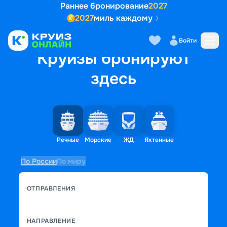
Раннее бронирование
2027
2027
миль каждому
Войти
Круизы бронируют
здесь
Речные
Морские
ЖД
Яхтенные
По России
По миру
ОТПРАВЛЕНИЯ
НАПРАВЛЕНИЕ