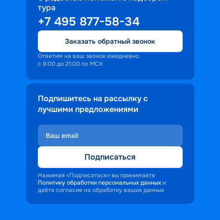
тура
доброжелательность и заинтересованность 
+7 495 877-58-34
персонала корабля в каждом госте.
Ступая на борт теплохода, пассажиры 
Заказать обратный звонок
попадают в совершенно иную атмосферу, 
где властвует тяга к приключениям и 
Ответим на ваш звонок ежедневно
с 8:00 до 21:00 по МСК
открытиям.
Подпишитесь на рассылку с
лучшими предложениями
Подписаться
Нажимая «Подписаться» вы принимаете
Политику обработки персональных данных
и
даёте согласие на обработку ваших данных