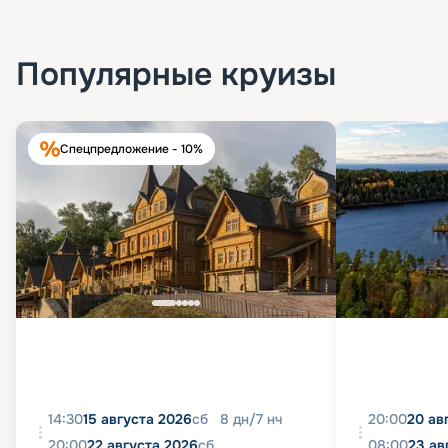
Популярные круизы
Спецпредложение - 10%
14:30
15 августа 2026
сб
8
дн
/
7
нч
20:00
20 ав
20:00
22 августа 2026
сб
08:00
23 ав