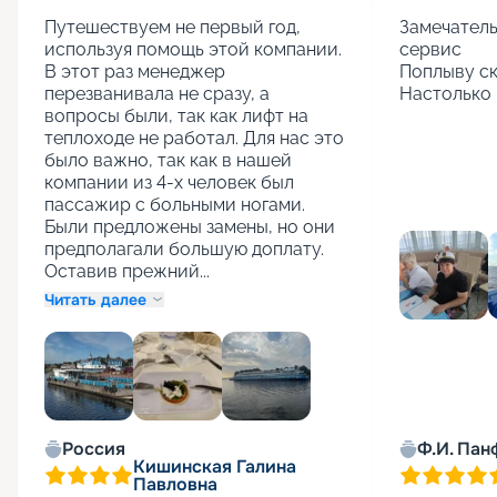
Путешествуем не первый год, 
Замечатель
используя помощь этой компании. 
сервис

В этот раз менеджер 
Поплыву ск
перезванивала не сразу, а 
Настолько 
вопросы были, так как лифт на 
теплоходе не работал. Для нас это 
было важно, так как в нашей 
компании из 4-х человек был 
пассажир с больными ногами. 
Были предложены замены, но они 
предполагали большую доплату. 
Оставив прежний...
Читать далее
+
1
Россия
Ф.И. Пан
Кишинская Галина
Павловна