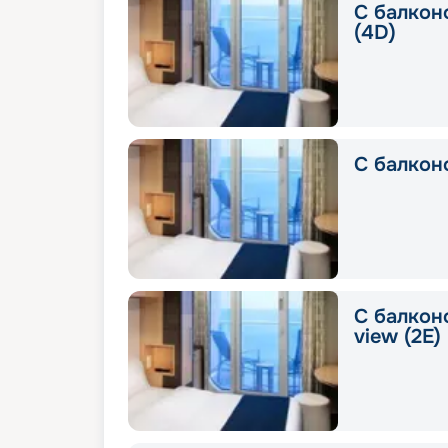
С балкон
(4D)
С балконо
С балконо
view (2E)