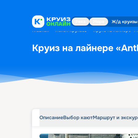
Описание
Выбор кают
Маршрут и экску
Река
Море
Ж/д круизы
Главная
•
Поиск круизов
•
Круиз на лайнере «An
Круиз на лайнере «Ant
Описание
Выбор кают
Маршрут и экску