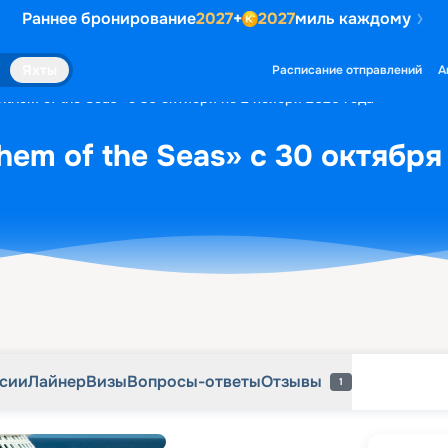
Раннее бронирование
2027
+
2027
миль каждому
рсии
Лайнер
Визы
Вопросы-ответы
Отзывы
1
Яхты
Расписание отправлений
А
them of the Seas» с 30 октября по 2 ноября 2026 года
hem of the Seas» с 30 октября
рсии
Лайнер
Визы
Вопросы-ответы
Отзывы
1