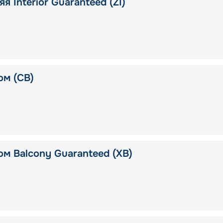
я Interior Guaranteed (ZI)
ом (CB)
ом Balcony Guaranteed (XB)