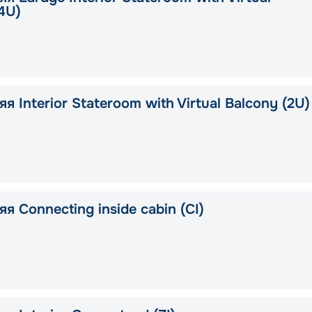
4U)
я Interior Stateroom with Virtual Balcony (2U)
я Connecting inside cabin (CI)