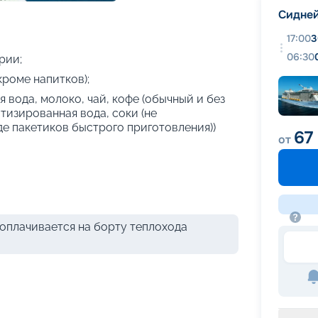
+
34
фотографий
Сиднеи
17:00
3
06:30
рии;
кроме напитков);
 вода, молоко, чай, кофе (обычный и без
атизированная вода, соки (не
де пакетиков быстрого приготовления))
67
от
оплачивается на борту теплохода