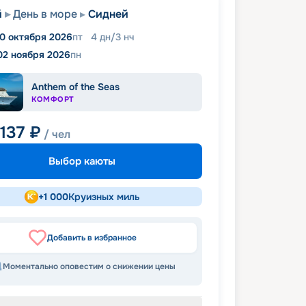
̆
День в море
Сидней
0 октября 2026
пт
4
дн
/
3
нч
02 ноября 2026
пн
Anthem of the Seas
КОМФОРТ
 137
₽
/ чел
Выбор каюты
+
1 000
Круизных миль
Добавить в избранное
Моментально оповестим о снижении цены