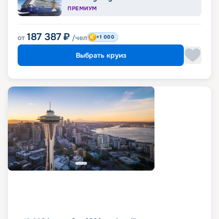
ПРЕМИУМ
187 387
₽
от
/чел
+1 000
Выбрать круиз