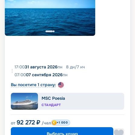
17:00
31 августа 2026
пн
8
дн
/
7
нч
07:00
07 сентября 2026
пн
Вы посетите 1 страну:
MSC Poesia
СТАНДАРТ
92 272
₽
от
/чел
+1 000
Выбрать круиз