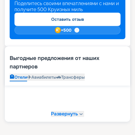
Поделитесь своими впечатлениями с нами и
получите
500
Круизных миль
Оставить отзыв
+
500
Выгодные предложения от наших
партнеров
🏨
✈️
🚗
Отели
Авиабилеты
Трансферы
Развернуть