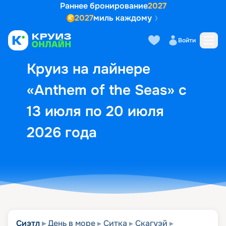
Раннее бронирование
2027
2027
миль каждому
Описание
Выбор кают
Маршрут и экск
Войти
Круиз на лайнере
«Anthem of the Seas» с
13 июля по 20 июля
2026 года
Сиэтл
День в море
Ситка
Скагуэй