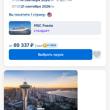
17:00
14 сентября 2026
пн
8
дн
/
7
нч
07:00
21 сентября 2026
пн
Вы посетите 1 страну:
MSC Poesia
СТАНДАРТ
89 337
₽
от
/чел
+1 000
Выбрать круиз