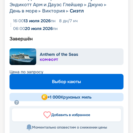
Эндикотт Арм и Дауэс Глейшер
Джуно
День в море
Виктория
Сиэтл
16:00
13 июля 2026
пн
8
дн
/
7
нч
06:00
20 июля 2026
пн
Завершён
Anthem of the Seas
КОМФОРТ
Цена по запросу
Выбор каюты
+
1 000
Круизных миль
Добавить в избранное
Моментально оповестим о снижении цены