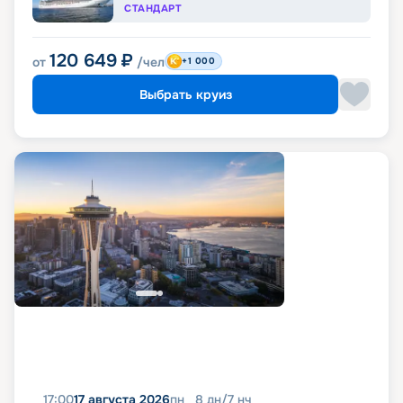
СТАНДАРТ
120 649
₽
от
/чел
+1 000
Выбрать круиз
17:00
17 августа 2026
пн
8
дн
/
7
нч