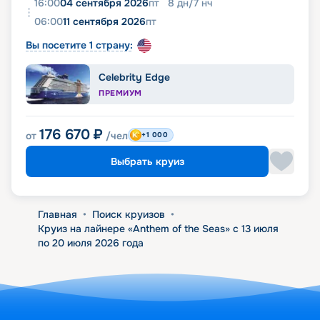
16:00
04 сентября 2026
пт
8
дн
/
7
нч
06:00
11 сентября 2026
пт
Вы посетите 1 страну:
Celebrity Edge
ПРЕМИУМ
176 670
₽
от
/чел
+1 000
Выбрать круиз
Главная
•
Поиск круизов
•
Круиз на лайнере «Anthem of the Seas» с 13 июля
по 20 июля 2026 года