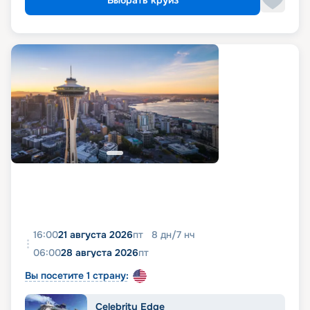
Выбрать круиз
16:00
21 августа 2026
пт
8
дн
/
7
нч
06:00
28 августа 2026
пт
Вы посетите 1 страну:
Celebrity Edge