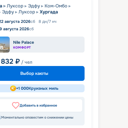
а
Луксор
Эдфу
Ком-Омбо
Эдфу
Луксор
Хургада
22 августа 2026
сб
8
дн
/
7
нч
9 августа 2026
сб
Nile Palace
КОМФОРТ
 832
₽
/ чел
Выбор каюты
+
1 000
Круизных миль
Добавить в избранное
Моментально оповестим о снижении цены