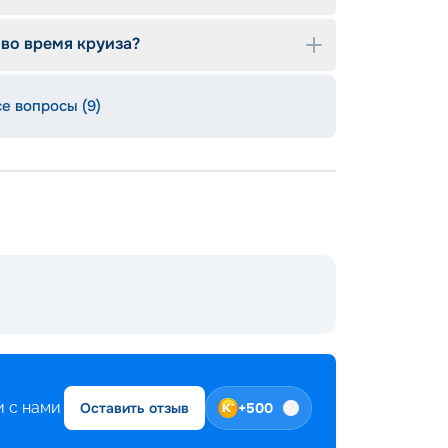
 во время круиза?
;
се вопросы (9)
 с нами
Оставить отзыв
+
500