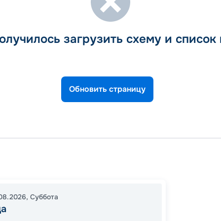
олучилось загрузить схему и список
Обновить страницу
Хургад
Асуан
05:00
08.2026
,
Суббота
да
17:00
2