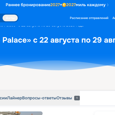
Раннее бронирование
2027
+
2027
миль каждому
рсии
Лайнер
Вопросы-ответы
Отзывы
1
Яхты
Расписание отправлений
А
le Palace» с 22 августа по 29 августа 2026 года
 Palace» с 22 августа по 29 ав
рсии
Лайнер
Вопросы-ответы
Отзывы
1