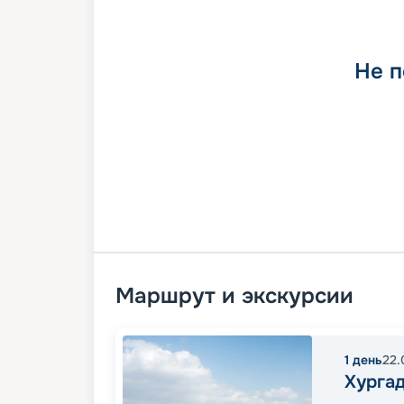
Не п
Маршрут и экскурсии
1
день
22.
Хурга