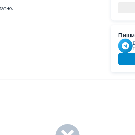
латно.
Пишит