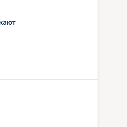
 кают
а
Луксор
Эдфу
Ком-Омбо
Эдфу
Луксор
Хургада
22 августа 2026
сб
8
дн
/
7
нч
9 августа 2026
сб