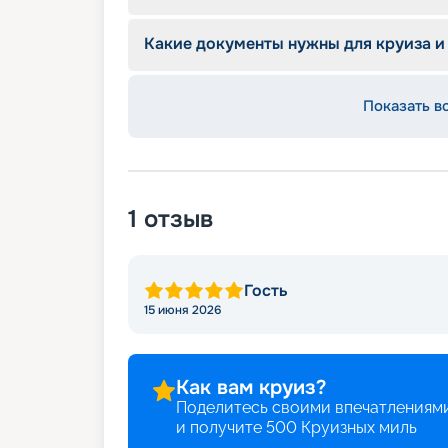
Бассейн с шезлонгами;
Читальный зал;
Какие документы нужны для круиза и
Тренажерный зал под открытым небом
Массажный кабинет;
Медицинский кабинет;
Показать в
Сувенирные магазины;
Прачечная;
Wi-Fi;
Стойка регистрации 24 часа.
1
отзыв
Гость
15 июня 2026
Как вам круиз?
Поделитесь своими впечатлениями
и получите
500
Круизных миль