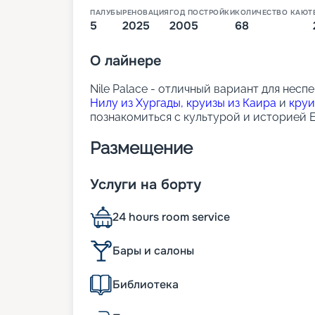
ПАЛУБЫ
РЕНОВАЦИЯ
ГОД ПОСТРОЙКИ
КОЛИЧЕСТВО КАЮТ
5
2025
2005
68
О
лайнере
Nile Palace - отличный вариант для нес
Нилу из Хургады,
круизы из Каира
и
круи
познакомиться с культурой и историей Е
Размещение
На борту находятся просторные каюты с
Услуги на борту
рекой. В каждой каюте есть:
кондиционер,
24 hours room service
ванная с душем,
мини-бар,
телевизор,
Бары и салоны
сейф,
ежедневная уборка.
Библиотека
Питание на борту