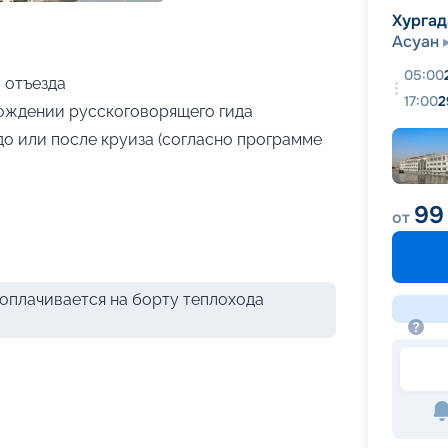
+
18
фотографий
Хургад
Асуан
05:00
 отъезда
17:00
2
ождении русскоговорящего гида
до или после круиза (согласно программе
99
от
оплачивается на борту теплохода