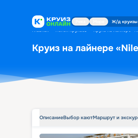
Описание
Выбор кают
Маршрут и экску
Река
Море
Ж/д круизы
Главная
•
Поиск круизов
•
Круиз на лайнере «Ni
Круиз на лайнере «Nile
Описание
Выбор кают
Маршрут и экску