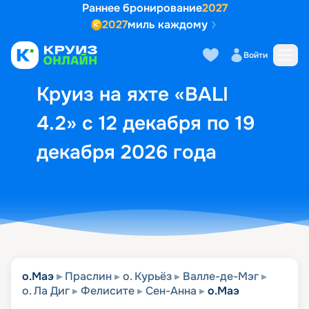
Раннее бронирование
2027
2027
миль каждому
Описание
Выбор кают
Маршрут и экск
Войти
Круиз на яхте «BALI
4.2» с 12 декабря по 19
декабря 2026 года
о.Маэ
Праслин
о. Курьёз
Валле-де-Мэг
о. Ла Диг
Фелисите
Сен-Анна
о.Маэ