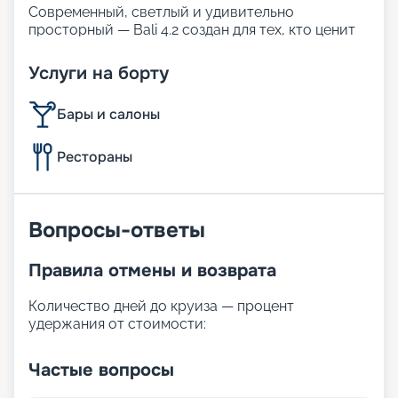
Современный, светлый и удивительно
просторный — Bali 4.2 создан для тех, кто ценит
комфорт и свободу в путешествии. Благодаря
уникальной концепции открытого пространства
Услуги на борту
с полностью соединёнными салоном и кокпитом,
этот катамаран идеально подходит для отдыха в
Бары и салоны
тёплых водах Сейшельских островов.
Bali 4.2 проведёт вас по самым живописным
уголкам архипелага, даря удовольствие от
Рестораны
плавания, уединения и захватывающих морских
пейзажей.
Размещение
Вопросы-ответы
На борту 4 каюты, где могут разместиться до 8
Правила отмены и возврата
гостей.
В каждой каюте:
Количество дней до круиза — процент
кровать;
удержания от стоимости:
кондиционер;
санузел с душем и туалетом;
Частые вопросы
места для хранения.