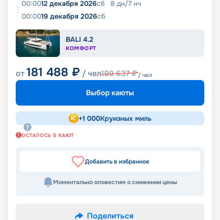
00:00
12 декабря 2026
сб
8
дн
/
7
нч
00:00
19 декабря 2026
сб
BALI 4.2
КОМФОРТ
181 488
₽
от
/ чел
199 637
₽
/ чел
Выбор каюты
+
1 000
Круизных миль
ОСТАЛОСЬ
5
КАЮТ
Добавить в избранное
Моментально оповестим о снижении цены
Поделиться