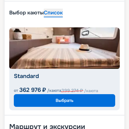
Выбор каюты
Список
Standard
362 976
₽
399 274
₽
от
/каюта
/каюта
Выбрать
Маршрут и экскурсии