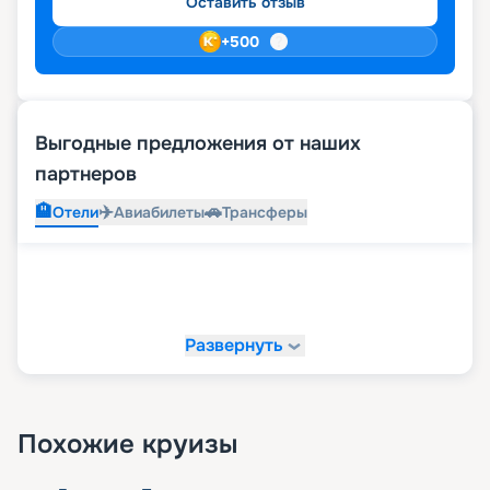
Оставить отзыв
Сап-борд.
+
500
Выгодные предложения от наших
партнеров
🏨
✈️
🚗
Отели
Авиабилеты
Трансферы
Развернуть
Похожие круизы