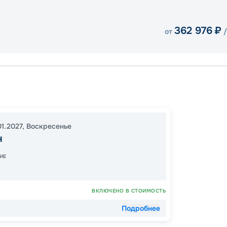
362 976
₽
от
о.Маэ
Валле-
Сен-Ан
01.2027
,
Воскресенье
00:00
н
00:00
ИЕ
ВКЛЮЧЕНО В СТОИМОСТЬ
18
от
Подробнее