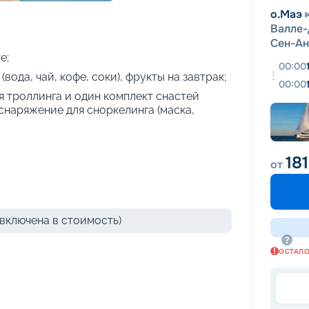
+
6
фотографий
о.Маэ
Валле-
Сен-Ан
е;
00:00
вода, чай, кофе, соки), фрукты на завтрак;
00:00
я троллинга и один комплект снастей
 снаряжение для сноркелинга (маска,
18
от
включена в стоимость)
ОСТАЛ