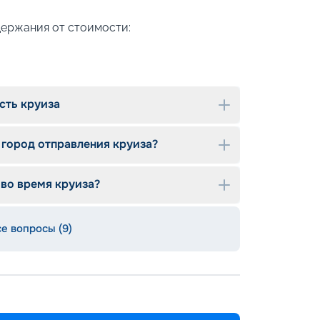
держания от стоимости:
азовое питание от шеф-повара. При
сть круиза
тения и аллергии всех участников круиза.
ля приготовления свежих блюд.
 город отправления круиза?
 во время круиза?
 развлечения для гостей:
объединённые в единое патио;
се вопросы (9)