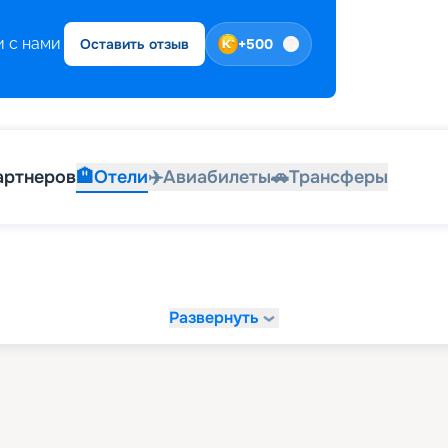
 с нами
Оставить отзыв
+
500
артнеров
🏨
Отели
✈️
Авиабилеты
🚗
Трансферы
Развернуть