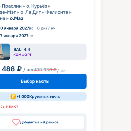
Праслин
о. Курьёз
де-Мэг
о. Ла Диг
Фелисите
на
о.Маэ
10 января 2027
вс
8
дн
/
7
нч
17 января 2027
вс
BALI 4.4
КОМФОРТ
1 488
₽
/ чел
199 636
₽
/ чел
Выбор каюты
+
1 000
Круизных миль
ОСЬ
5
КАЮТ
Добавить в избранное