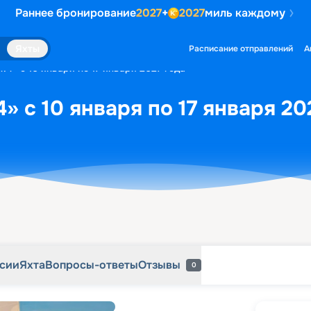
Раннее бронирование
2027
+
2027
миль каждому
рсии
Яхта
Вопросы-ответы
Отзывы
0
Яхты
Расписание отправлений
А
4.4» с 10 января по 17 января 2027 года
4» с 10 января по 17 января 20
рсии
Яхта
Вопросы-ответы
Отзывы
0