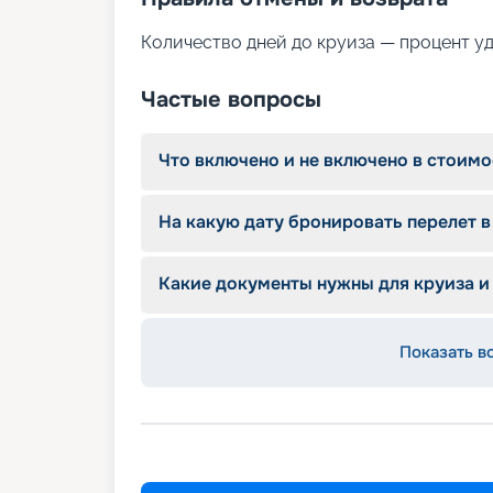
кондиционер;
санузел с душем и туалетом;
Количество дней до круиза — процент у
места для хранения.
Питание на борту
Частые вопросы
В стоимость круиза уже включено трехр
Что включено и не включено в стоимо
составлении меню мы учитываем предпоч
На яхте находится обустроенная кухня д
На какую дату бронировать перелет в
Развлечения и услуги
Какие документы нужны для круиза и
На борту доступны различные удобства и
места на палубе для загара и в тени;
кокпит и салон с мягкими диванами, 
Показать в
оборудование для сноркелинга.