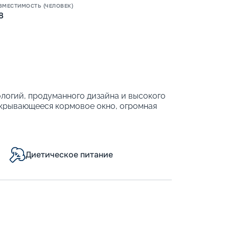
ВМЕСТИМОСТЬ (ЧЕЛОВЕК)
8
нологий, продуманного дизайна и высокого
ткрывающееся кормовое окно, огромная
елают этот катамаран идеальным выбором
 путешествие среди бирюзовых лагун и
 ваш отдых на архипелаге стал по-
Диетическое питание
 до 8 гостей.