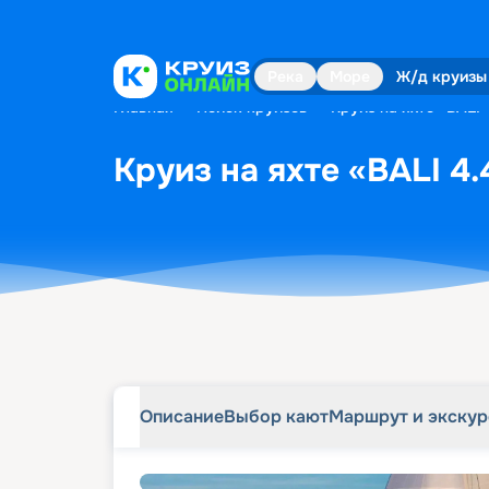
Описание
Выбор кают
Маршрут и экску
Река
Море
Ж/д круизы
Главная
•
Поиск круизов
•
Круиз на яхте «BALI 
Круиз на яхте «BALI 4.
Описание
Выбор кают
Маршрут и экску