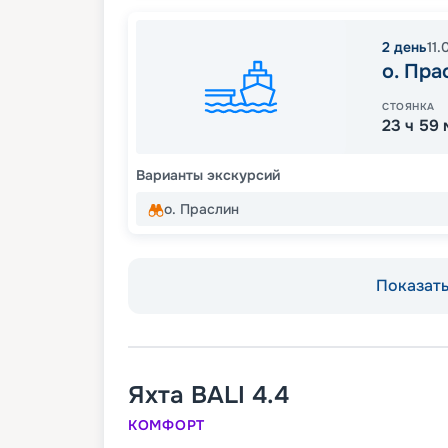
2
день
11.
о. Пра
СТОЯНКА
23 ч 59
Варианты экскурсий
о. Праслин
Показать 
Яхта
BALI 4.4
КОМФОРТ