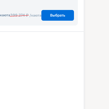
399 274
₽
Выбрать
/каюта
/каюта
Праслин
о. Курьёз
де-Мэг
о. Ла Диг
Фелисите
на
о.Маэ
10 января 2027
вс
8
дн
/
7
нч
17 января 2027
вс
BALI 4.4
КОМФОРТ
1 488
₽
/ чел
199 636
₽
/ чел
Выбор каюты