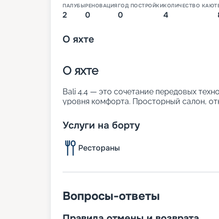
ПАЛУБЫ
РЕНОВАЦИЯ
ГОД ПОСТРОЙКИ
КОЛИЧЕСТВО КАЮТ
2
0
0
4
О
яхте
О яхте
Bali 4.4 — это сочетание передовых тех
уровня комфорта. Просторный салон, о
зона для отдыха на носу и флайбридж д
для круиза по Сейшельским островам.
Услуги на борту
Bali 4.4 подарит вам свободу открытий,
уютную атмосферу на борту — всё, чтобы
Рестораны
настоящему незабываемым.
Размещение
На борту 4 каюты, где могут разместиться
Вопросы-ответы
В каждой каюте:
кровать;
Правила отмены и возврата