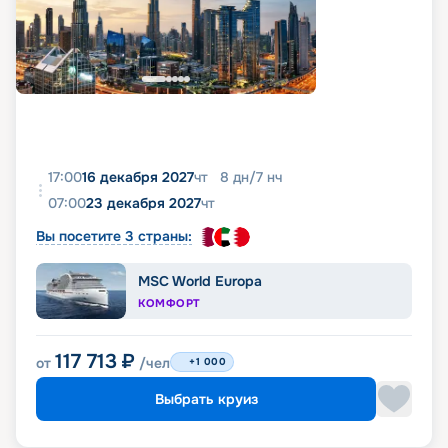
17:00
16 декабря 2027
чт
8
дн
/
7
нч
07:00
23 декабря 2027
чт
Вы посетите 3 страны:
MSC World Europa
КОМФОРТ
117 713
₽
от
/чел
+1 000
Выбрать круиз