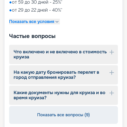
●
от 59 до 30 дней - 25%*
●
от 29 до 22 дней - 40%*
Путешествуйте с
«Круиз.онлайн»
Показать все условия
Наша компания предлагает купить путевки на
Частые вопросы
круизы MSC World Europa не выходя из дома. На
нашем сайте вы найдете всю необходимую
информацию для выбора тура: расписание
Что включено и не включено в стоимость
круизов на 2026 - 2027 г., характеристики
круиза
лайнера, описание кают, цены на путевки, фото
интерьеров, отзывы туристов и другие данные.
На какую дату бронировать перелет в
Опытные специалисты с удовольствием
город отправления круиза?
проконсультируют вас, помогут с оформлением
документов и проведением оплаты, будут
оказывать информационную поддержку на
Какие документы нужны для круиза и во
протяжении круиза. Бронируйте путевки и
время круиза?
отправляйтесь в сказочное путешествие на
лайнере из будущего!
Показать все вопросы (9)