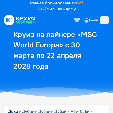
Раннее бронирование
2027
2027
миль каждому
Описание
Выбор кают
Маршрут и экск
Войти
Круиз на лайнере «MSC
World Europa» с 30
марта по 22 апреля
2028 года
Доха
Дубай
Дубай
Дубай
Абу-Даби