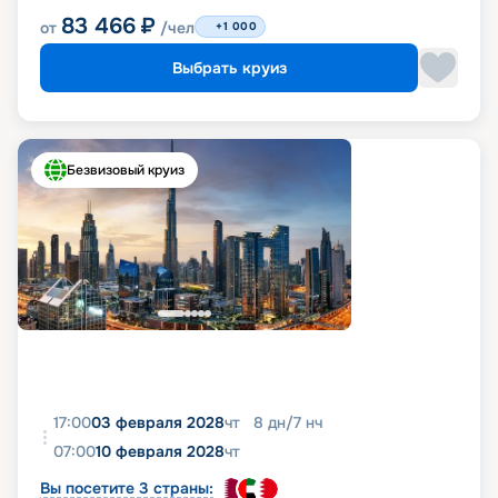
83 466
₽
от
/чел
+1 000
Выбрать круиз
Безвизовый круиз
17:00
03 февраля 2028
чт
8
дн
/
7
нч
07:00
10 февраля 2028
чт
Вы посетите 3 страны: