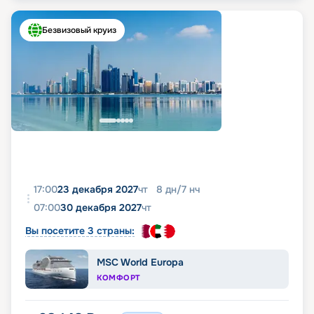
Безвизовый круиз
17:00
23 декабря 2027
чт
8
дн
/
7
нч
07:00
30 декабря 2027
чт
Вы посетите 3 страны:
MSC World Europa
КОМФОРТ