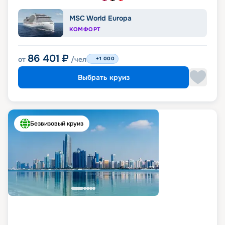
MSC World Europa
КОМФОРТ
86 401
₽
от
/чел
+1 000
Выбрать круиз
Безвизовый круиз