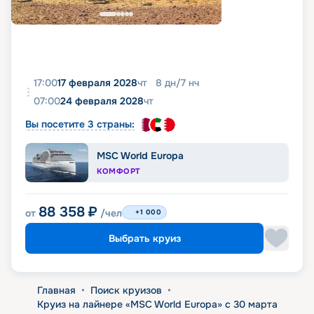
17:00
17 февраля 2028
чт
8
дн
/
7
нч
07:00
24 февраля 2028
чт
Вы посетите 3 страны:
MSC World Europa
КОМФОРТ
88 358
₽
от
/чел
+1 000
Выбрать круиз
Главная
•
Поиск круизов
•
Круиз на лайнере «MSC World Europa» с 30 марта