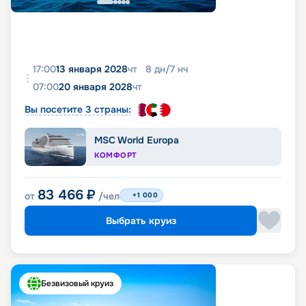
17:00
13 января 2028
чт
8
дн
/
7
нч
07:00
20 января 2028
чт
Вы посетите 3 страны:
MSC World Europa
КОМФОРТ
83 466
₽
от
/чел
+1 000
Выбрать круиз
Безвизовый круиз