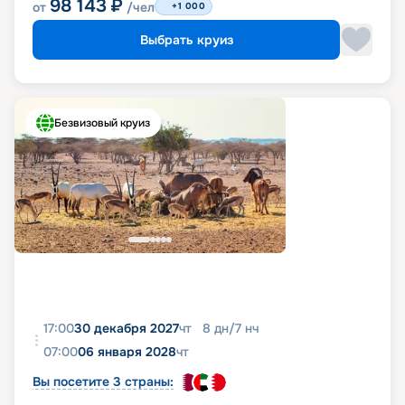
98 143
₽
от
/чел
+1 000
Выбрать круиз
Безвизовый круиз
17:00
30 декабря 2027
чт
8
дн
/
7
нч
07:00
06 января 2028
чт
Вы посетите 3 страны: