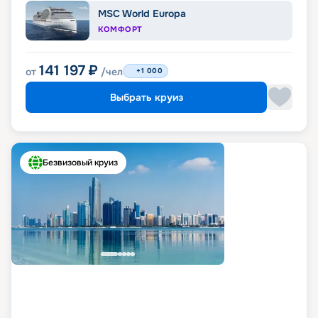
MSC World Europa
КОМФОРТ
141 197
₽
от
/чел
+1 000
Выбрать круиз
Безвизовый круиз