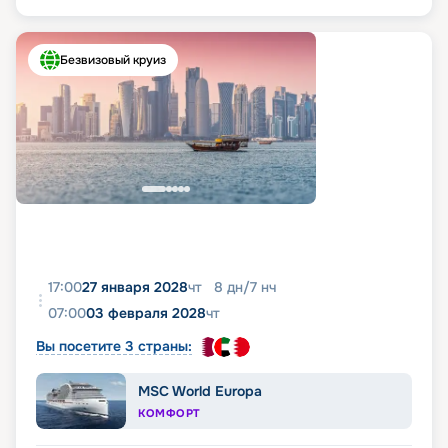
Безвизовый круиз
17:00
27 января 2028
чт
8
дн
/
7
нч
07:00
03 февраля 2028
чт
Вы посетите 3 страны:
MSC World Europa
КОМФОРТ