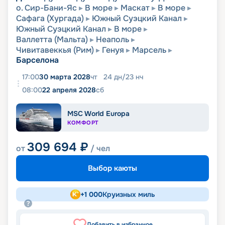
о. Сир-Бани-Яс
В море
Маскат
В море
Сафага (Хургада)
Южный Суэцкий Канал
Южный Суэцкий Канал
В море
Валлетта (Мальта)
Неаполь
Чивитавеккья (Рим)
Генуя
Марсель
Барселона
17:00
30 марта 2028
чт
24
дн
/
23
нч
08:00
22 апреля 2028
сб
MSC World Europa
КОМФОРТ
309 694
₽
от
/ чел
Выбор каюты
+
1 000
Круизных миль
Добавить в избранное