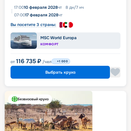
17:00
10 февраля 2028
чт
8
дн
/
7
нч
07:00
17 февраля 2028
чт
Вы посетите 3 страны:
MSC World Europa
КОМФОРТ
116 735
₽
от
/чел
+1 000
Выбрать круиз
Безвизовый круиз