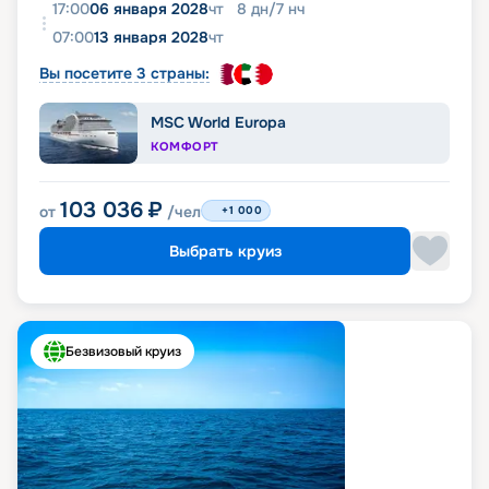
17:00
06 января 2028
чт
8
дн
/
7
нч
07:00
13 января 2028
чт
Вы посетите 3 страны:
MSC World Europa
КОМФОРТ
103 036
₽
от
/чел
+1 000
Выбрать круиз
Безвизовый круиз