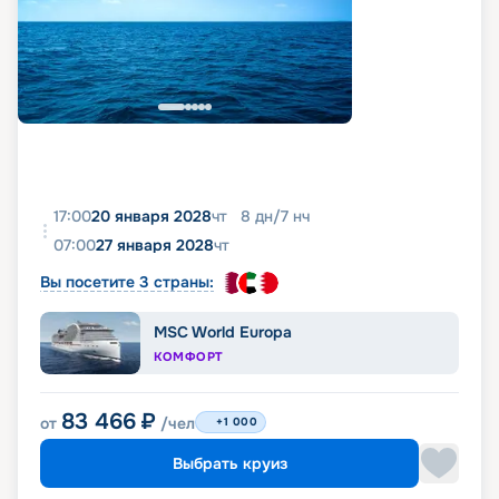
17:00
20 января 2028
чт
8
дн
/
7
нч
07:00
27 января 2028
чт
Вы посетите 3 страны:
MSC World Europa
КОМФОРТ
83 466
₽
от
/чел
+1 000
Выбрать круиз