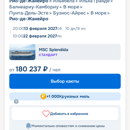
Рио-де-Жанейро
Ильябела
Ильха Гранде
Балнеариу-Камбориу
В море
Пунта-Дель-Эсте
Буэнос-Айрес
В море
Рио-де-Жанейро
20:00
13 февраля 2027
сб
10
дн
/
9
нч
10:00
22 февраля 2027
пн
MSC Splendida
СТАНДАРТ
180 237
₽
от
/ чел
Выбор каюты
+
1 000
Круизных миль
Добавить в избранное
Моментально оповестим о снижении цены