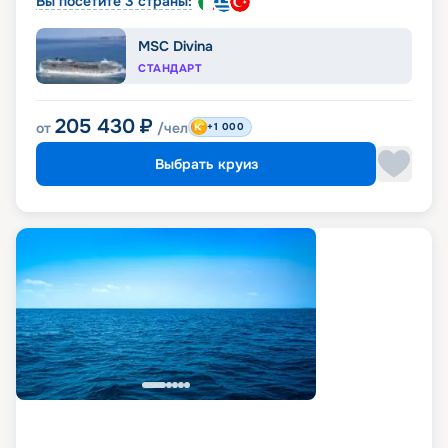
Вы посетите 3 страны:
MSC Divina
СТАНДАРТ
205 430
₽
от
/чел
+1 000
Выбрать круиз