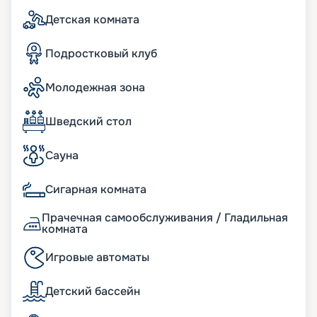
пассажиров бассейны, аквапарк, зона бутиков,
Детская комната
фитнес-зал, сауна, джакузи, 4D-кинотеатр – и
множество других развлечений. Для юных
путешественников обустроены интереснейшие
Подростковый клуб
игровые зоны, подростковые клубы, бассейн,
водяные горки.
Молодежная зона
Вы можете купить путевку на нашем сайте
онлайн. Здесь представлено актуальное
расписание туров, маршруты на 2026 - 2027 г.,
Шведский стол
схема размещения и описание кают, цена
путевки, фото интерьеров. Если у вас появились
Сауна
вопросы, опытные консультанты с
удовольствием вам помогут. А услуга раннего
Сигарная комната
бронирования позвонит вам выбрать самые
лучшие места. Желаем сказочного отдыха!
Прачечная самообслуживания / Гладильная
комната
Игровые автоматы
Детский бассейн