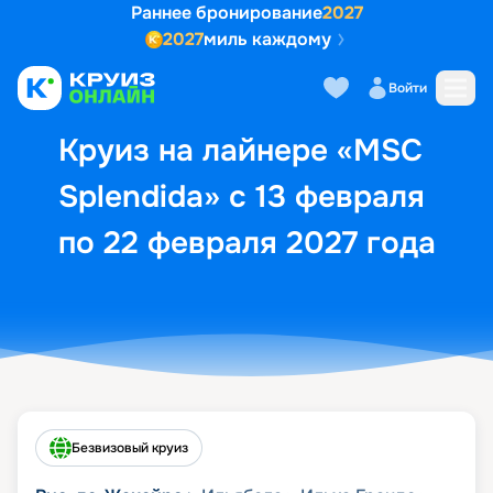
Раннее бронирование
2027
2027
миль каждому
Описание
Выбор кают
Маршрут и экск
Войти
Круиз на лайнере «MSC
Splendida» с 13 февраля
по 22 февраля 2027 года
Безвизовый круиз