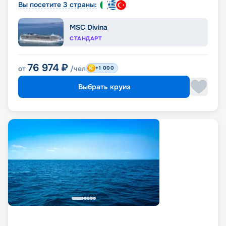
Вы посетите 3 страны:
MSC Divina
СТАНДАРТ
76 974
₽
от
/чел
+1 000
Выбрать круиз