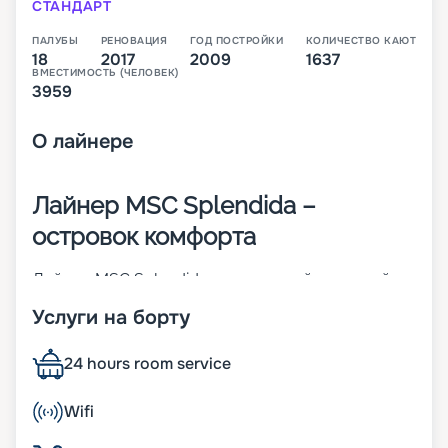
СТАНДАРТ
ПАЛУБЫ
РЕНОВАЦИЯ
ГОД ПОСТРОЙКИ
КОЛИЧЕСТВО КАЮТ
18
2017
2009
1637
ВМЕСТИМОСТЬ (ЧЕЛОВЕК)
3959
О
лайнере
Лайнер MSC Splendida –
островок комфорта
Лайнер MSC Splendida – это второй круизный
корабль класса Fantasia. Он был построен в
Услуги на борту
2009-м и модернизирован в 2018 году. Это
сделало 18-палубное судно островком
комфорта и изысканного стиля. Основные его
24 hours room service
параметры:
• ширина – 38 м;
Wifi
• длина – 333 м;
• водоизмещение – 133,5 тыс. т;