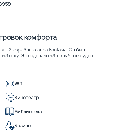
3959
Пишит
стровок комфорта
зный корабль класса Fantasia. Он был
018 году. Это сделало 18-палубное судно
я. Основные его параметры:
Wifi
о 80 % из них имеют собственный балкон;
Кинотеатр
Библиотека
 кают, рассчитанных на 3959 человек.
Казино
дой есть все необходимое для