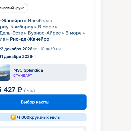
визовый круиз
е-Жанейро
Ильябела
ариу-Камбориу
В море
Дель-Эсте
Буэнос-Айрес
В море
ла
Рио-де-Жанейро
22 декабря 2026
вт
10
дн
/
9
нч
31 декабря 2026
чт
MSC Splendida
СТАНДАРТ
5 427
₽
/ чел
Выбор каюты
+
1 000
Круизных миль