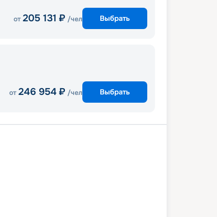
205 131
₽
Выбрать
от
/чел
246 954
₽
Выбрать
от
/чел
визовый круиз
е-Жанейро
Ильябела
ариу-Камбориу
В море
Дель-Эсте
Буэнос-Айрес
В море
ла
Рио-де-Жанейро