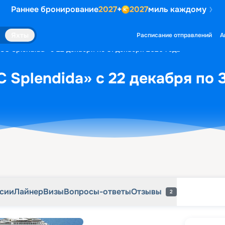
Раннее бронирование
2027
+
2027
миль каждому
рсии
Лайнер
Визы
Вопросы-ответы
Отзывы
2
Яхты
Расписание отправлений
А
SC Splendida» с 22 декабря по 31 декабря 2026 года
 Splendida» с 22 декабря по 
рсии
Лайнер
Визы
Вопросы-ответы
Отзывы
2