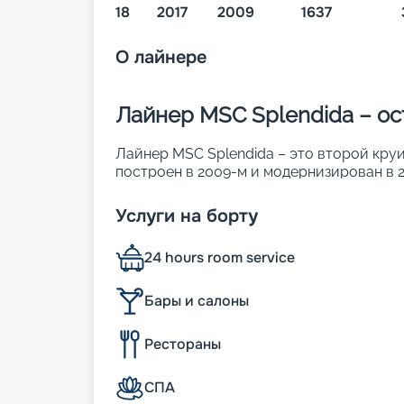
18
2017
2009
1637
О
лайнере
Лайнер MSC Splendida – о
Лайнер MSC Splendida – это второй круи
построен в 2009-м и модернизирован в 2
островком комфорта и изысканного стил
• ширина – 38 м;
Услуги на борту
• длина – 333 м;
• водоизмещение – 133,5 тыс. т;
24 hours room service
• осадка – 8,3 м;
• общее число кают – 1 637. Причем окол
• вместимость – 3 959 человек.
Бары и салоны
К услугам пассажиров
Рестораны
18 палуб гигантского судна вмещают 1637
СПА
Каюты различны по категориям, но в каж