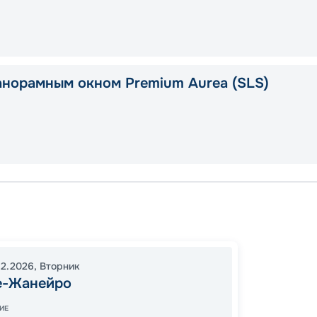
анорамным окном Premium Aurea (SLS)
Без
Рио-д
12.2026
,
Вторник
Балне
е-Жанейро
Пунта-
Ильябе
ИЕ