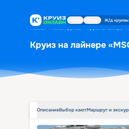
Описание
Выбор кают
Маршрут и экску
Река
Море
Ж/д круизы
Главная
•
Поиск круизов
•
Круиз на лайнере «M
Круиз на лайнере «MSC
Описание
Выбор кают
Маршрут и экску