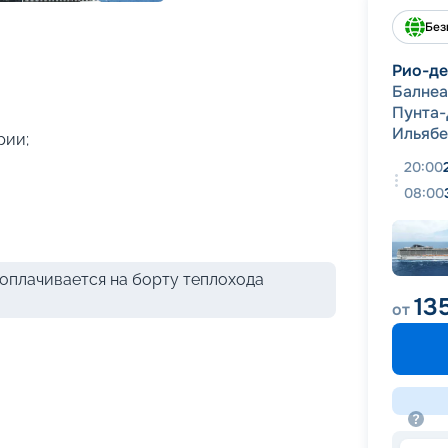
+
42
фотографий
Без
Рио-д
Балне
Пунта-
Ильябе
рии;
20:00
08:00
оплачивается на борту теплохода
13
от