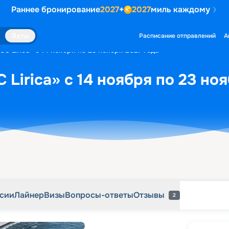
Раннее бронирование
2027
+
2027
миль каждому
рсии
Лайнер
Визы
Вопросы-ответы
Отзывы
2
Яхты
Расписание отправлений
А
C Lirica» с 14 ноября по 23 ноября 2027 года
Lirica» с 14 ноября по 23 но
рсии
Лайнер
Визы
Вопросы-ответы
Отзывы
2