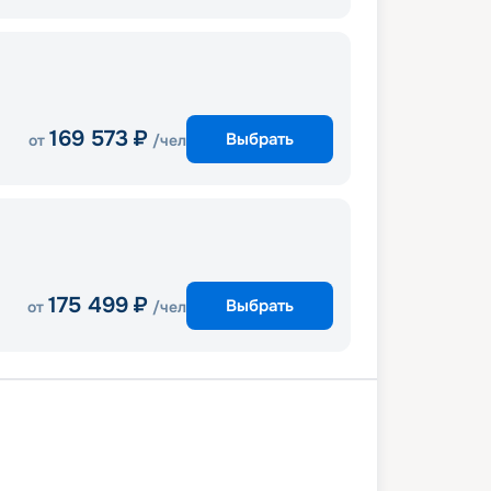
169 573
₽
Выбрать
от
/чел
175 499
₽
Выбрать
от
/чел
-Маргера
В море
Корфу
В море
веккья (Рим)
В море
Валенсия
лона
Марсель
Генуя