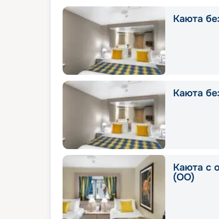
Каюта без
Каюта без
Каюта с 
(OO)