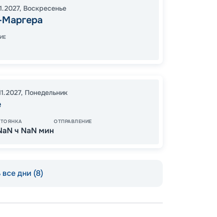
11.2027
,
Воскресенье
19:00
1
-Маргера
08:00
ИЕ
74
от
11.2027
,
Понедельник
е
СТОЯНКА
ОТПРАВЛЕНИЕ
NaN ч NaN мин
все дни (8)