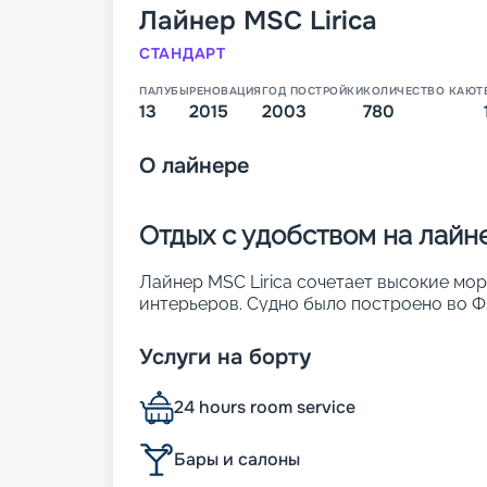
Лайнер
MSC Lirica
СТАНДАРТ
ПАЛУБЫ
РЕНОВАЦИЯ
ГОД ПОСТРОЙКИ
КОЛИЧЕСТВО КАЮТ
13
2015
2003
780
О
лайнере
Отдых с удобством на лайне
Лайнер MSC Lirica сочетает высокие мо
интерьеров. Судно было построено во Фр
реновация. Оно является обладателем р
обставленных каютах можно заселить до
Услуги на борту
лайнера:
• ширина – 29 м;
24 hours room service
• длина – 275 м;
• число палуб – 13;
• водоизмещение – около 65,6 тыс. т;
Бары и салоны
• осадка – 6,6 м;