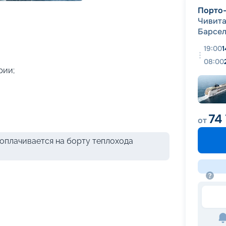
+
48
фотографий
Порто
Чивита
Барсе
19:00
1
08:00
рии;
74
от
оплачивается на борту теплохода