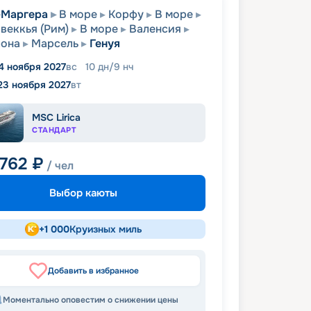
-Маргера
В море
Корфу
В море
веккья (Рим)
В море
Валенсия
лона
Марсель
Генуя
4 ноября 2027
вс
10
дн
/
9
нч
23 ноября 2027
вт
MSC Lirica
СТАНДАРТ
 762
₽
/ чел
Выбор каюты
+
1 000
Круизных миль
Добавить в избранное
Моментально оповестим о снижении цены