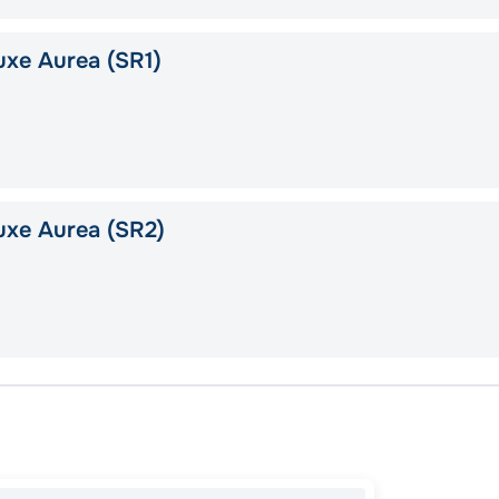
xe Aurea (SR1)
uxe Aurea (SR2)
Порто
Чивита
Барсе