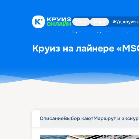
Описание
Выбор кают
Маршрут и экску
Река
Море
Ж/д круизы
Главная
•
Поиск круизов
•
Круиз на лайнере «MS
Круиз на лайнере «MSC 
Описание
Выбор кают
Маршрут и экску