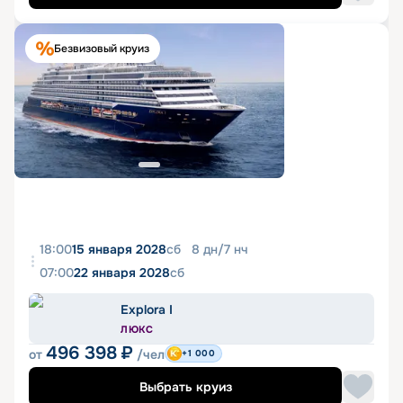
Безвизовый круиз
18:00
15 января 2028
сб
8
дн
/
7
нч
07:00
22 января 2028
сб
Explora I
ЛЮКС
496 398
₽
от
/чел
+1 000
Выбрать круиз