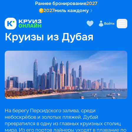
Раннее бронирование
2027
2027
миль каждому
Войти
ГЛАВНАЯ
•
ПОПУЛЯРНЫЕ НАПРАВЛЕНИЯ
•
КРУИЗЫ ИЗ ДУБАЯ
Круизы из Дубая
На берегу Персидского залива, среди
небоскрёбов и золотых пляжей, Дубай
превратился в одну из главных круизных столиц
мира. Из его портов лайнеры уходят в плавание по