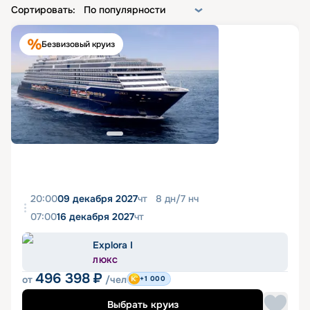
Сортировать:
По популярности
Безвизовый круиз
20:00
09 декабря 2027
чт
8
дн
/
7
нч
07:00
16 декабря 2027
чт
Explora I
ЛЮКС
496 398
₽
от
/чел
+1 000
Выбрать круиз