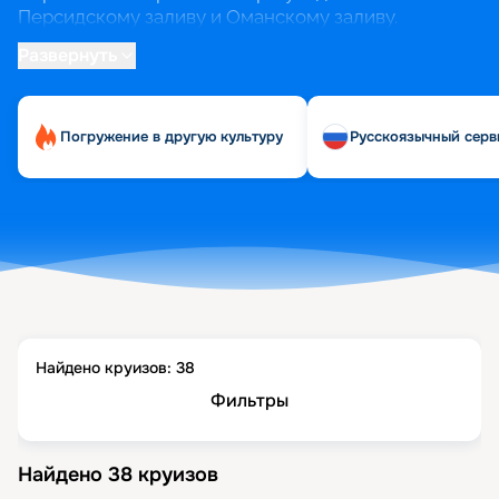
Персидскому заливу и Оманскому заливу.
Классический круиз охватывает жемчужины
Развернуть
региона: футуристический Абу-Даби с его
Большой мечетью, колоритную Доху, древний
Бахрейн и природный заповедник на острове Сир-
Погружение в другую культуру
Русскоязычный серв
Бани-Яс.
Для российских путешественников это вдвойне
привлекательно: виза не нужна, цены доступны, а
добраться до порта можно прямым рейсом из
многих городов России. На борту лайнеров, от
демократичных Celestyal Discovery до
премиальных Explora II, вас ждёт всё, что нужно
для идеального отпуска: бассейны, спа, рестораны
и развлечения.
Найдено круизов:
38
Фильтры
Найдено
38
круизов