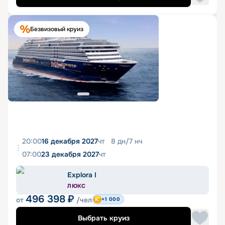
Безвизовый круиз
20:00
16 декабря 2027
чт
8
дн
/
7
нч
07:00
23 декабря 2027
чт
Explora I
ЛЮКС
496 398
₽
от
/чел
+1 000
Выбрать круиз