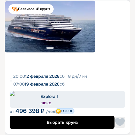
Безвизовый круиз
20:00
12 февраля 2028
сб
8
дн
/
7
нч
07:00
19 февраля 2028
сб
Explora I
ЛЮКС
496 398
₽
от
/чел
+1 000
Выбрать круиз