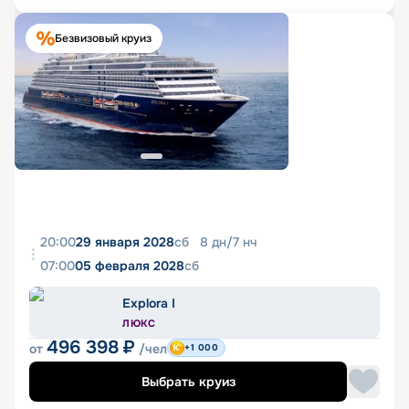
Безвизовый круиз
20:00
29 января 2028
сб
8
дн
/
7
нч
07:00
05 февраля 2028
сб
Explora I
ЛЮКС
496 398
₽
от
/чел
+1 000
Выбрать круиз