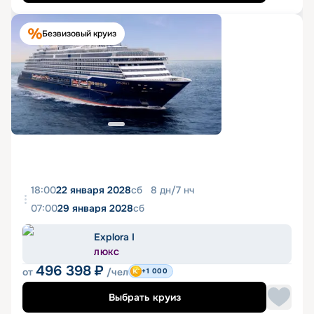
Безвизовый круиз
18:00
22 января 2028
сб
8
дн
/
7
нч
07:00
29 января 2028
сб
Explora I
ЛЮКС
496 398
₽
от
/чел
+1 000
Выбрать круиз