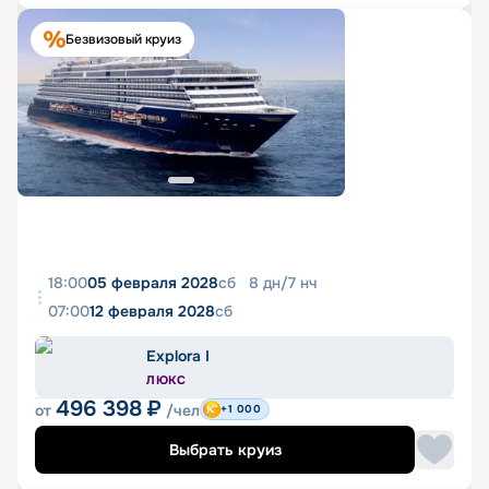
Безвизовый круиз
18:00
05 февраля 2028
сб
8
дн
/
7
нч
07:00
12 февраля 2028
сб
Explora I
ЛЮКС
496 398
₽
от
/чел
+1 000
Выбрать круиз