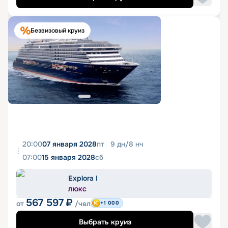
Безвизовый круиз
20:00
07 января 2028
пт
9
дн
/
8
нч
07:00
15 января 2028
сб
Explora I
ЛЮКС
567 597
₽
от
/чел
+1 000
Выбрать круиз