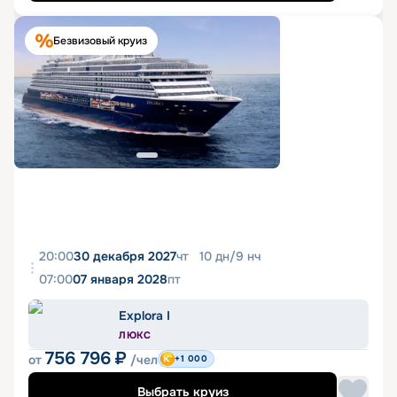
Безвизовый круиз
20:00
30 декабря 2027
чт
10
дн
/
9
нч
07:00
07 января 2028
пт
Explora I
ЛЮКС
756 796
₽
от
/чел
+1 000
Выбрать круиз