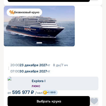
Безвизовый круиз
20:00
23 декабря 2027
чт
8
дн
/
7
нч
07:00
30 декабря 2027
чт
Explora I
ЛЮКС
595 977
₽
от
/чел
+1 000
Выбрать круиз