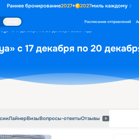
Раннее бронирование
2027
+
2027
миль каждому
рсии
Лайнер
Визы
Вопросы-ответы
Отзывы
6
Яхты
Расписание отправлений
А
oya» с 17 декабря по 20 декабря 2026 года
ya» с 17 декабря по 20 декабр
рсии
Лайнер
Визы
Вопросы-ответы
Отзывы
6