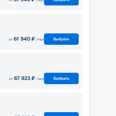
от
/чел
61 940
₽
Выбрать
от
/чел
67 923
₽
Выбрать
от
/чел