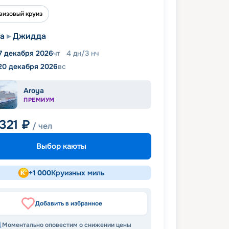
визовый круиз
а
Джидда
7 декабря 2026
чт
4
дн
/
3
нч
20 декабря 2026
вс
Aroya
ПРЕМИУМ
 321
₽
/ чел
Выбор каюты
+
1 000
Круизных миль
Добавить в избранное
Моментально оповестим о снижении цены