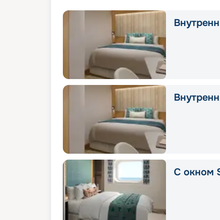
Внутрення
Внутрення
С окном 