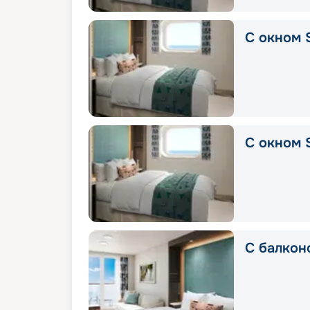
С окном 
С окном S
С балкон