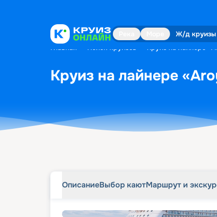
Описание
Выбор кают
Маршрут и экску
Река
Море
Ж/д круизы
Главная
•
Поиск круизов
•
Круиз на лайнере «Ar
Круиз на лайнере «Aro
Описание
Выбор кают
Маршрут и экску