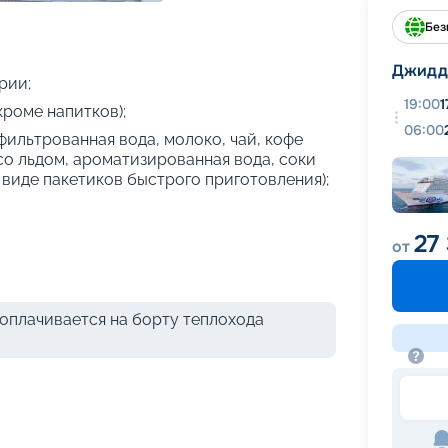
+
39
фотографий
Без
Джидд
рии;
19:00
1
кроме напитков);
06:00
фильтрованная вода, молоко, чай, кофе
 со льдом, ароматизированная вода, соки
 виде пакетиков быстрого приготовления);
27
от
оплачивается на борту теплохода