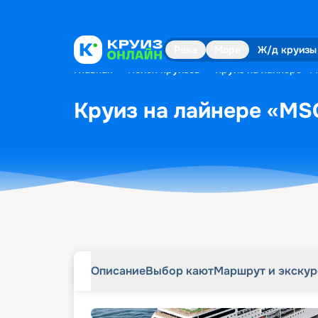
Описание
Выбор кают
Маршрут и экску
Река
Море
Ж/д круизы
Главная
•
Поиск круизов
•
Круиз на лайнере «MS
Круиз на лайнере «MSC
Описание
Выбор кают
Маршрут и экску