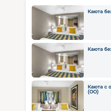
Каюта без
Каюта без
Каюта с 
(OO)