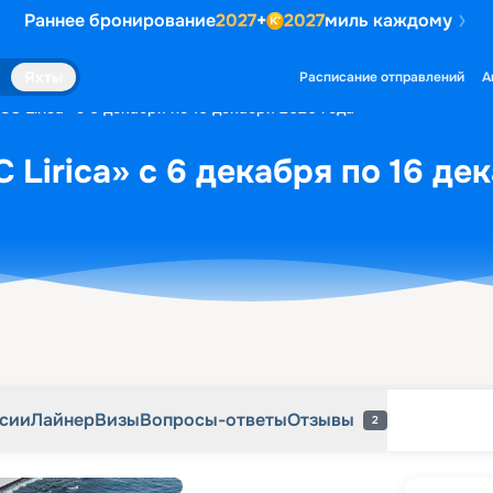
Раннее бронирование
2027
+
2027
миль каждому
рсии
Лайнер
Визы
Вопросы-ответы
Отзывы
2
Яхты
Расписание отправлений
А
C Lirica» с 6 декабря по 16 декабря 2026 года
 Lirica» с 6 декабря по 16 де
рсии
Лайнер
Визы
Вопросы-ответы
Отзывы
2