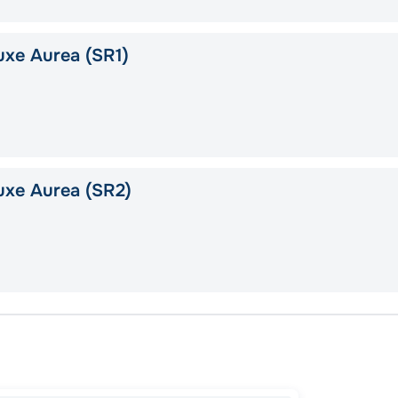
xe Aurea (SR1)
uxe Aurea (SR2)
Сплит
Катако