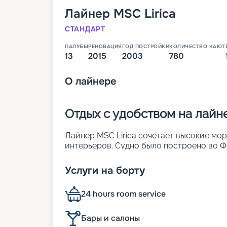
Лайнер
MSC Lirica
СТАНДАРТ
ПАЛУБЫ
РЕНОВАЦИЯ
ГОД ПОСТРОЙКИ
КОЛИЧЕСТВО КАЮТ
13
2015
2003
780
О
лайнере
Отдых с удобством на лайне
Лайнер MSC Lirica сочетает высокие мо
интерьеров. Судно было построено во Фр
реновация. Оно является обладателем р
обставленных каютах можно заселить до
Услуги на борту
лайнера:
• ширина – 29 м;
24 hours room service
• длина – 275 м;
• число палуб – 13;
• водоизмещение – около 65,6 тыс. т;
Бары и салоны
• осадка – 6,6 м;