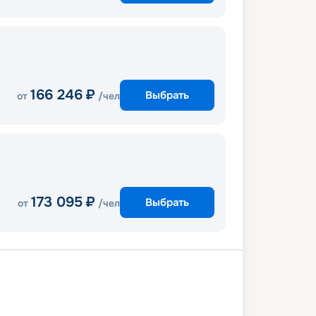
166 246
₽
Выбрать
от
/чел
173 095
₽
Выбрать
от
/чел
Порто-Маргера
В море
лон (Олимпия)
Ираклион
В море