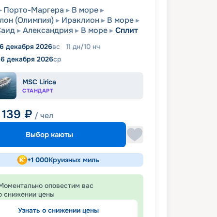
Порто-Маргера
В море
лон (Олимпия)
Ираклион
В море
Саид
Александрия
В море
Сплит
6 декабря 2026
вс
11
дн
/
10
нч
16 декабря 2026
ср
MSC Lirica
СТАНДАРТ
 139
₽
/ чел
Выбор каюты
+
1 000
Круизных миль
Моментально оповестим вас
о снижении цены
Узнать о снижении цены