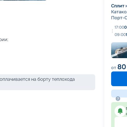
+
48
фотографий
Сплит
Катако
Порт-
17:00
0
09:00
рии;
80
от
оплачивается на борту теплохода