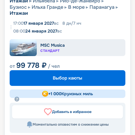
Итажаи
Ильябела
Рио-де-Жанейро
Бузиос
Ильха Гранде
В море
Паранагуа
Итажаи
17:00
17 января 2027
вс
8
дн
/
7
нч
08:00
24 января 2027
вс
MSC Musica
СТАНДАРТ
99 778
₽
от
/ чел
Выбор каюты
+
1 000
Круизных миль
Добавить в избранное
Моментально оповестим о снижении цены