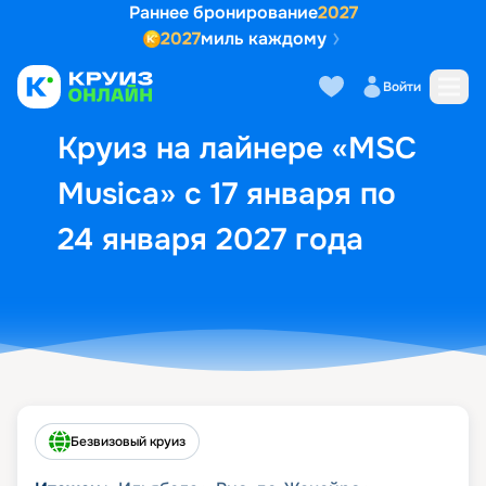
Раннее бронирование
2027
2027
миль каждому
Описание
Выбор кают
Маршрут и экск
Войти
Круиз на лайнере «MSC
Musica» с 17 января по
24 января 2027 года
Безвизовый круиз