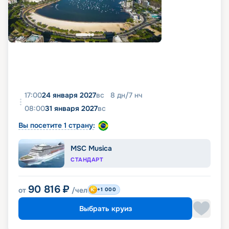
17:00
24 января 2027
вс
8
дн
/
7
нч
08:00
31 января 2027
вс
Вы посетите 1 страну:
MSC Musica
СТАНДАРТ
90 816
₽
от
/чел
+1 000
Выбрать круиз