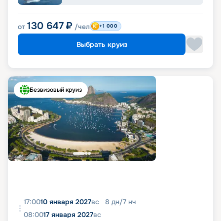
130 647
₽
от
/чел
+1 000
Выбрать круиз
Безвизовый круиз
17:00
10 января 2027
вс
8
дн
/
7
нч
08:00
17 января 2027
вс