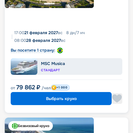
17:00
21 февраля 2027
вс
8
дн
/
7
нч
08:00
28 февраля 2027
вс
Вы посетите 1 страну:
MSC Musica
СТАНДАРТ
79 862
₽
от
/чел
+1 000
Выбрать круиз
Безвизовый круиз