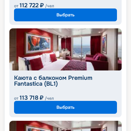
112 722
₽
от
/чел
Выбрать
Каюта с балконом Premium
Fantastica (BL1)
113 718
₽
от
/чел
Выбрать