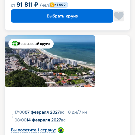
91 811
₽
от
/чел
+1 000
Выбрать круиз
Безвизовый круиз
17:00
07 февраля 2027
вс
8
дн
/
7
нч
08:00
14 февраля 2027
вс
Вы посетите 1 страну: