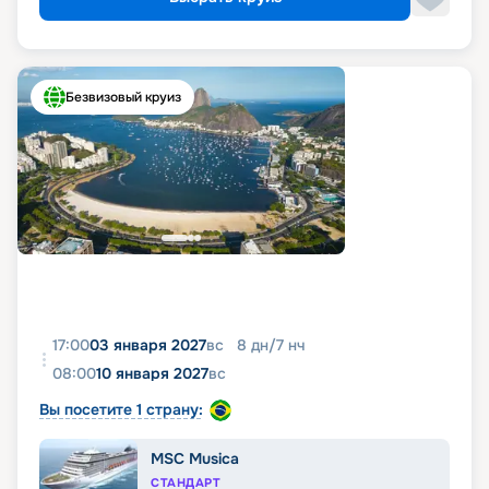
Безвизовый круиз
17:00
03 января 2027
вс
8
дн
/
7
нч
08:00
10 января 2027
вс
Вы посетите 1 страну:
MSC Musica
СТАНДАРТ