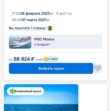
17:00
28 февраля 2027
вс
8
дн
/
7
нч
08:00
07 марта 2027
вс
Вы посетите 1 страну:
MSC Musica
СТАНДАРТ
88 824
₽
от
/чел
+1 000
Выбрать круиз
Безвизовый круиз