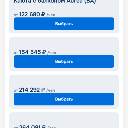
Каюта с балконом Aurea (BA)
122 680
₽
от
/чел
Выбрать
154 545
₽
от
/чел
Выбрать
214 292
₽
от
/чел
Выбрать
264 081
₽