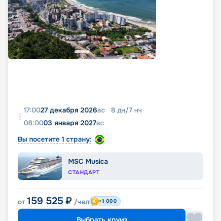
17:00
27 декабря 2026
вс
8
дн
/
7
нч
08:00
03 января 2027
вс
Вы посетите 1 страну:
MSC Musica
СТАНДАРТ
159 525
₽
от
/чел
+1 000
Выбрать круиз