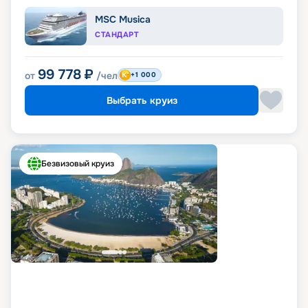
MSC Musica
СТАНДАРТ
99 778
₽
от
/чел
+1 000
Выбрать круиз
Безвизовый круиз