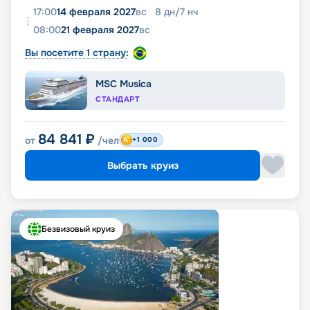
17:00
14 февраля 2027
вс
8
дн
/
7
нч
08:00
21 февраля 2027
вс
Вы посетите 1 страну:
MSC Musica
СТАНДАРТ
84 841
₽
от
/чел
+1 000
Выбрать круиз
Безвизовый круиз