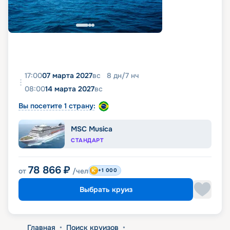
17:00
07 марта 2027
вс
8
дн
/
7
нч
08:00
14 марта 2027
вс
Вы посетите 1 страну:
MSC Musica
СТАНДАРТ
78 866
₽
от
/чел
+1 000
Выбрать круиз
Главная
•
Поиск круизов
•