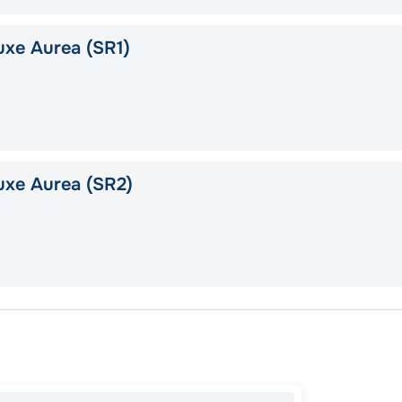
xe Aurea (SR1)
uxe Aurea (SR2)
Чивита
Барсе
Чивита