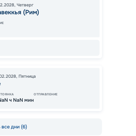
02.2028
,
Четверг
19:00
1
веккья (Рим)
07:00
ИЕ
67
от
.02.2028
,
Пятница
е
СТОЯНКА
ОТПРАВЛЕНИЕ
NaN ч NaN мин
все дни (6)