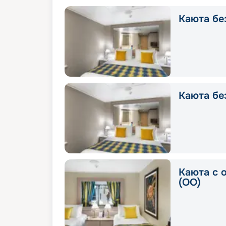
Каюта без
Каюта без
Каюта с 
(OO)