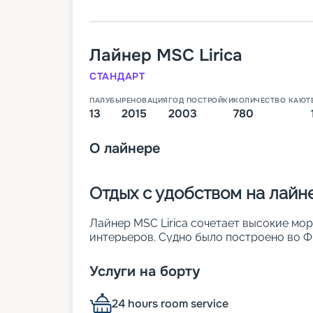
Лайнер
MSC Lirica
СТАНДАРТ
ПАЛУБЫ
РЕНОВАЦИЯ
ГОД ПОСТРОЙКИ
КОЛИЧЕСТВО КАЮТ
13
2015
2003
780
О
лайнере
Отдых с удобством на лайне
Лайнер MSC Lirica сочетает высокие мо
интерьеров. Судно было построено во Фр
реновация. Оно является обладателем р
обставленных каютах можно заселить до
Услуги на борту
лайнера:
• ширина – 29 м;
24 hours room service
• длина – 275 м;