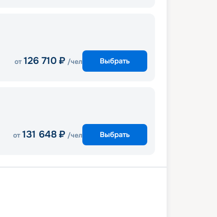
126 710
₽
Выбрать
от
/чел
131 648
₽
Выбрать
от
/чел
веккья (Рим)
В море
Валенсия
лона
Марсель
Генуя
Ливорно
веккья (Рим)