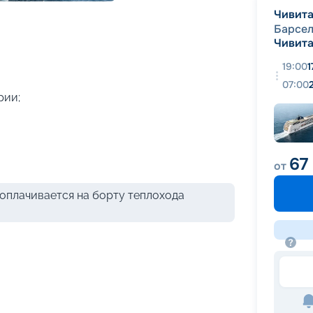
+
47
фотографий
Чивита
Барсе
Чивита
19:00
1
07:00
рии;
67
от
оплачивается на борту теплохода