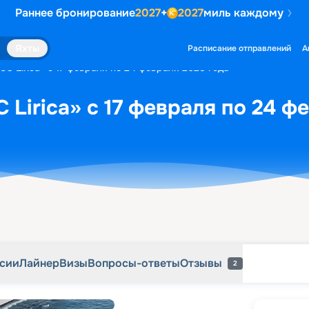
Раннее бронирование
2027
+
2027
миль каждому
рсии
Лайнер
Визы
Вопросы-ответы
Отзывы
2
Яхты
Расписание отправлений
А
C Lirica» с 17 февраля по 24 февраля 2028 года
 Lirica» с 17 февраля по 24 ф
рсии
Лайнер
Визы
Вопросы-ответы
Отзывы
2