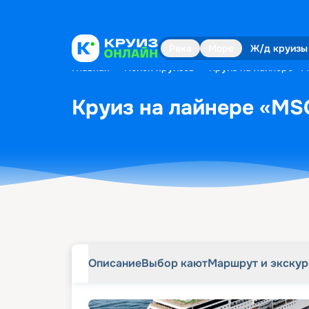
Описание
Выбор кают
Маршрут и экску
Река
Море
Ж/д круизы
Главная
•
Поиск круизов
•
Круиз на лайнере «MS
Круиз на лайнере «MSC
Описание
Выбор кают
Маршрут и экску