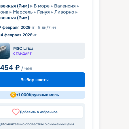
веккья (Рим)
В море
Валенсия
лона
Марсель
Генуя
Ливорно
веккья (Рим)
7 февраля 2028
чт
8
дн
/
7
нч
24 февраля 2028
чт
MSC Lirica
СТАНДАРТ
 454
₽
/ чел
Выбор каюты
+
1 000
Круизных миль
Добавить в избранное
Моментально оповестим о снижении цены