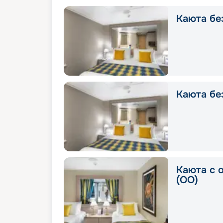
Каюта без
Каюта без
Каюта с 
(OO)