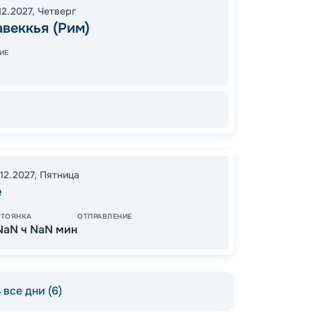
12.2027
,
Четверг
19:00
0
веккья (Рим)
07:00
ИЕ
67
от
12.2027
,
Пятница
е
СТОЯНКА
ОТПРАВЛЕНИЕ
NaN ч NaN мин
все дни (6)