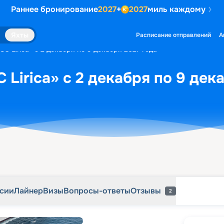
Раннее бронирование
2027
+
2027
миль каждому
рсии
Лайнер
Визы
Вопросы-ответы
Отзывы
2
Яхты
Расписание отправлений
А
C Lirica» с 2 декабря по 9 декабря 2027 года
Lirica» с 2 декабря по 9 дек
рсии
Лайнер
Визы
Вопросы-ответы
Отзывы
2