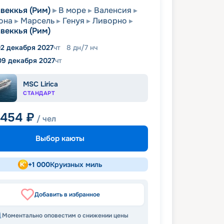
веккья (Рим)
В море
Валенсия
она
Марсель
Генуя
Ливорно
веккья (Рим)
2 декабря 2027
чт
8
дн
/
7
нч
09 декабря 2027
чт
MSC Lirica
СТАНДАРТ
 454
₽
/ чел
Выбор каюты
+
1 000
Круизных миль
Добавить в избранное
Моментально оповестим о снижении цены