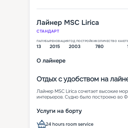
Лайнер
MSC Lirica
СТАНДАРТ
ПАЛУБЫ
РЕНОВАЦИЯ
ГОД ПОСТРОЙКИ
КОЛИЧЕСТВО КАЮТ
13
2015
2003
780
О
лайнере
Отдых с удобством на лайне
Лайнер MSC Lirica сочетает высокие мо
интерьеров. Судно было построено во Фр
реновация. Оно является обладателем р
обставленных каютах можно заселить до
Услуги на борту
лайнера:
• ширина – 29 м;
24 hours room service
• длина – 275 м;