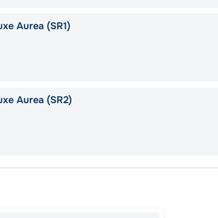
xe Aurea (SR1)
uxe Aurea (SR2)
Чивита
Тарраг
Чивита