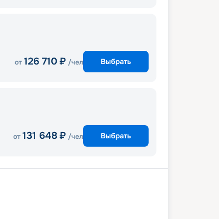
126 710
₽
Выбрать
от
/чел
131 648
₽
Выбрать
от
/чел
веккья (Рим)
В море
Валенсия
она
Марсель
Генуя
Ливорно
веккья (Рим)