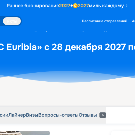
Раннее бронирование
2027
+
2027
миль каждому
рсии
Лайнер
Визы
Вопросы-ответы
Отзывы
5
Яхты
Расписание отправлений
А
SC Euribia» с 28 декабря 2027 по 4 января 2028 года
 Euribia» с 28 декабря 2027 п
рсии
Лайнер
Визы
Вопросы-ответы
Отзывы
5