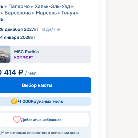
ль
Палермо
Хальк-Эль-Уэд
Барселона
Марсель
Генуя
ль
28 декабря 2027
вт
8
дн
/
7
нч
4 января 2028
вт
MSC Euribia
КОМФОРТ
0 414
₽
/ чел
Выбор каюты
+
1 000
Круизных миль
Добавить в избранное
Моментально оповестим о снижении цены