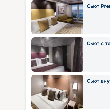
Сьют Pre
Сьют с т
Сьют вну