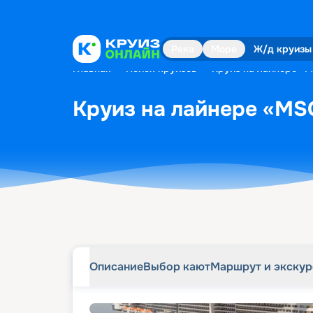
Описание
Выбор кают
Маршрут и экску
Река
Море
Ж/д круизы
Главная
•
Поиск круизов
•
Круиз на лайнере «M
Круиз на лайнере «MSC
Описание
Выбор кают
Маршрут и экску