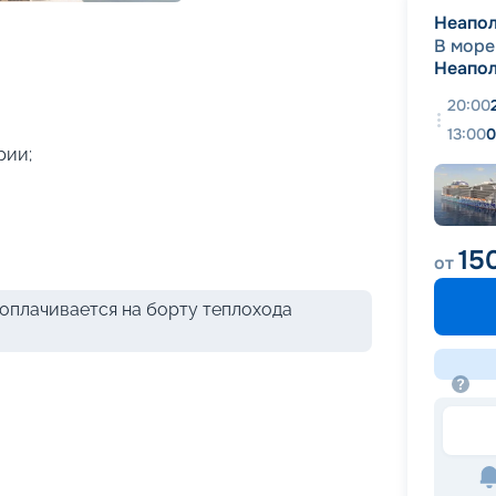
+
29
фотографий
Неапо
В море
Неапо
20:00
13:00
0
рии;
15
от
оплачивается на борту теплохода