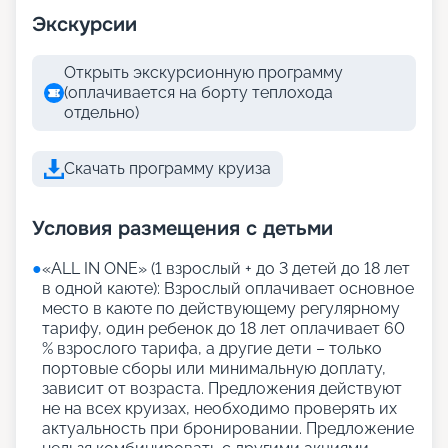
Экскурсии
Открыть экскурсионную программу
(оплачивается на борту теплохода
отдельно)
Скачать программу круиза
Условия размещения с детьми
●
«АLL IN ONE» (1 взрослый + до 3 детей до 18 лет
в одной каюте): Взрослый оплачивает основное
место в каюте по действующему регулярному
тарифу, один ребенок до 18 лет оплачивает 60
% взрослого тарифа, а другие дети – только
портовые сборы или минимальную доплату,
зависит от возраста. Предложения действуют
не на всех круизах, необходимо проверять их
актуальность при бронировании. Предложение