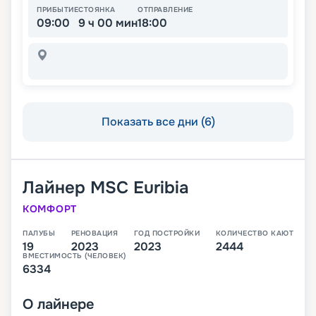
ПРИБЫТИЕ
СТОЯНКА
ОТПРАВЛЕНИЕ
09:00
9 ч 00 мин
18:00
Показать все дни (6)
Лайнер
MSC Euribia
КОМФОРТ
ПАЛУБЫ
РЕНОВАЦИЯ
ГОД ПОСТРОЙКИ
КОЛИЧЕСТВО КАЮТ
19
2023
2023
2444
ВМЕСТИМОСТЬ (ЧЕЛОВЕК)
6334
О
лайнере