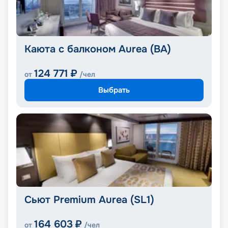
Каюта с балконом Aurea (BA)
124 771
₽
от
/чел
Выбрать
Сьют Premium Aurea (SL1)
164 603
₽
от
/чел