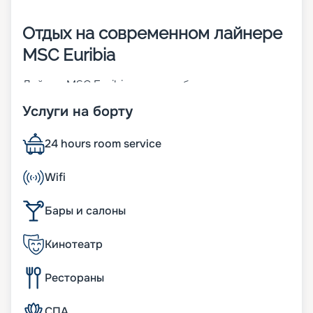
Отдых на современном лайнере
MSC Euribia
Лайнер MSC Euribia – 19-палубное современное
судно, которое работает на СПГ (сжиженном
Услуги на борту
природном газе). Оно было построено в 2023
году. Дизайн выбран в ходе мирового конкурса.
На корабле может находиться до 6 334 человек.
24 hours room service
Другие его характеристики:
• ширина – 43 м;
Wifi
• длина – 331 м;
• водоизмещение – около 172 тыс. т;
Бары и салоны
• осадка – 8,7 м;
• скорость – 22 узла;
• общее число кают – 2 444.
Кинотеатр
Условия на борту
Рестораны
Лайнер предлагает все необходимое, чтобы
СПА