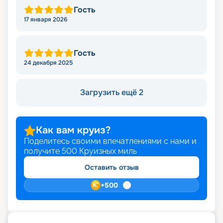
Гость
17 января 2026
Гость
24 декабря 2025
Загрузить ещё 2
Как вам круиз?
Поделитесь своими впечатлениями с нами и
получите
500
Круизных миль
Оставить отзыв
+
500