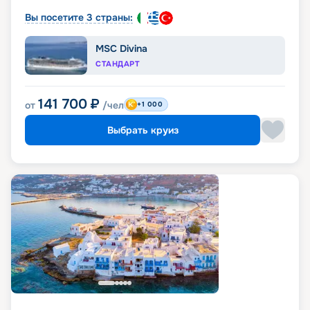
Вы посетите 3 страны:
MSC Divina
СТАНДАРТ
141 700
₽
от
/чел
+1 000
Выбрать круиз