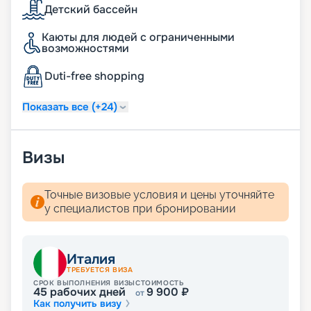
Детский бассейн
театральных шоу. Дети найдут занятия в игровых
зонах от бренда LEGO, а взрослые смогут
Каюты для людей с ограниченными
расслабиться в SPA с термальной зоной.
возможностями
Корабль также оборудован экологически
чистыми технологиями, обеспечивающими
Duti-free shopping
защиту окружающей среды. На сайте
«Круиз.онлайн» вы сможете найти все
Показать все (+24)
возможные путевки в круизы на этом лайнере.
Изучайте описание, план, маршруты,
характеристики, размер, схемы, фото лайнера,
читайте отзывы других туристов и бронируйте
Визы
свой тур на 2026 - 2027 г. уже сейчас.
Погрузитесь в морскую атмосферу и
насладитесь уникальным путешествием на MSC
Точные визовые условия и цены уточняйте
Euribia.
у специалистов при бронировании
Италия
ТРЕБУЕТСЯ ВИЗА
СРОК ВЫПОЛНЕНИЯ ВИЗЫ
СТОИМОСТЬ
45
рабочих дней
9 900
₽
от
Как получить визу