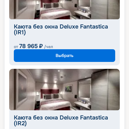
Каюта без окна Deluxe Fantastica
(IR1)
78 965
₽
от
/чел
Выбрать
Каюта без окна Deluxe Fantastica
(IR2)