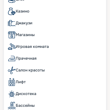
круиз стал настоящим праздником. Вас без
сомнения приятно удивит крытый променад под
длинным светодиодным куполом с ресторанами
Казино
и бутиками в центре корабля. В театре вы
сможете посетить шоу с живыми
Джакузи
выступлениями. Также вы насладитесь SPA с
эксклюзивной термальной зоной, сауной,
паровой баней, гидромассажем,
Магазины
парикмахерской и маникюрным салонами.
Помимо прочего, выбор кают впечатлит даже
Игровая комната
привередливого туриста. Особенно понравятся
номера с балконами, с которых открывается
Прачечная
потрясающий обзор. Во время остановок вас
будут ждать увлекательные прогулки и
экскурсии по разным локациям.
Салон красоты
Для детей здесь также предлагается отдельное
развлечение. Благодаря сотрудничеству с LEGO
Лифт
самые маленькие туристы обязательно найдут
себе занятие в игровых зонах от бренда.
Дискотека
Особенности
Бассейны
Корабль оснащен передовыми технологиями для