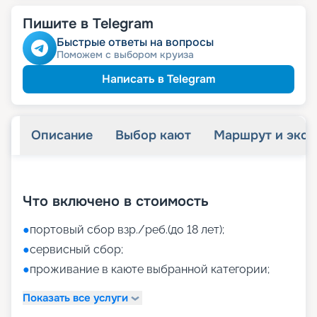
Пишите в Telegram
Быстрые ответы на вопросы
Поможем с выбором круиза
Написать в Telegram
Описание
Выбор кают
Маршрут и экск
+
33
фотографий
Что включено в стоимость
●
портовый сбор взр./реб.(до 18 лет);
●
сервисный сбор;
●
проживание в каюте выбранной категории;
Показать все услуги