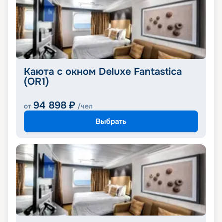
Каюта с окном Deluxe Fantastica
(OR1)
94 898
₽
от
/чел
Выбрать