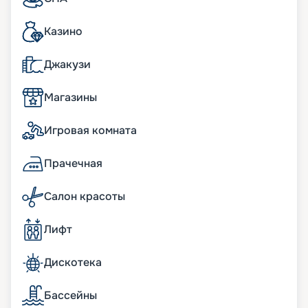
круиз стал настоящим праздником. Вас без
сомнения приятно удивит крытый променад под
длинным светодиодным куполом с ресторанами
Казино
и бутиками в центре корабля. В театре вы
сможете посетить шоу с живыми
Джакузи
выступлениями. Также вы насладитесь SPA с
эксклюзивной термальной зоной, сауной,
паровой баней, гидромассажем,
Магазины
парикмахерской и маникюрным салонами.
Помимо прочего, выбор кают впечатлит даже
Игровая комната
привередливого туриста. Особенно понравятся
номера с балконами, с которых открывается
Прачечная
потрясающий обзор. Во время остановок вас
будут ждать увлекательные прогулки и
экскурсии по разным локациям.
Салон красоты
Для детей здесь также предлагается отдельное
развлечение. Благодаря сотрудничеству с LEGO
Лифт
самые маленькие туристы обязательно найдут
себе занятие в игровых зонах от бренда.
Дискотека
Особенности
Бассейны
Корабль оснащен передовыми технологиями для