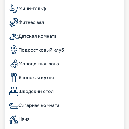
защиты окружающей среды, включая четыре
Мини-гольф
двухтопливных двигателя, работающих на
сжиженном природном газе и иногда на
Фитнес зал
сернистом морском дизельном топливе. Это
означает, что судно не требует систем очистки
выбросов. Также предусмотрена система
Детская комната
снижения выбросов на 90%, улучшенная очистка
сточных вод, управление подводным шумом для
Подростковый клуб
защиты морской живности, интеллектуальная
вентиляция и эффективная система
кондиционирования воздуха для экономии
Молодежная зона
энергии, светодиодное освещение с
регулировкой для сокращения потребления
Японская кухня
электроэнергии.
Шведский стол
Путешествие с «Круиз.онлайн»
Сигарная комната
Отправляйтесь в увлекательное путешествие на
корабле MSC Euribia, где искусство в балансе с
современными технологиями. Насладитесь
Няня
комфортом и разнообразием развлечений на
борту: от ресторанов и баров до аквапарка и