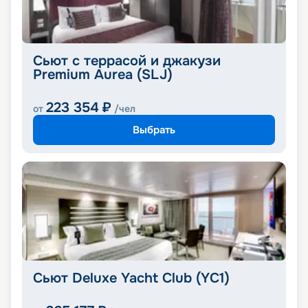
Сьют с террасой и джакузи
Premium Aurea (SLJ)
223 354
₽
от
/чел
Выбрать
Сьют Deluxe Yacht Club (YC1)