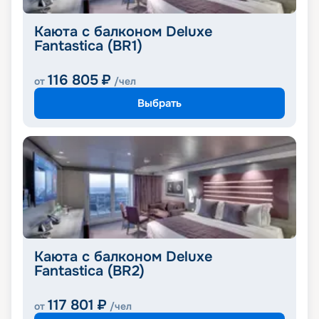
Каюта с балконом Deluxe
Fantastica (BR1)
116 805
₽
от
/чел
Выбрать
Каюта с балконом Deluxe
Fantastica (BR2)
117 801
₽
от
/чел