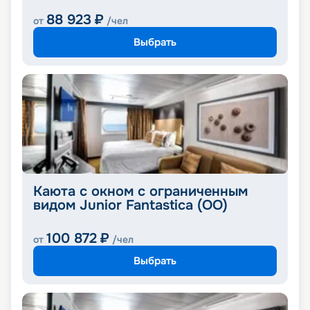
88 923
₽
от
/чел
Выбрать
Каюта с окном с ограниченным
видом Junior Fantastica (OO)
100 872
₽
от
/чел
Выбрать