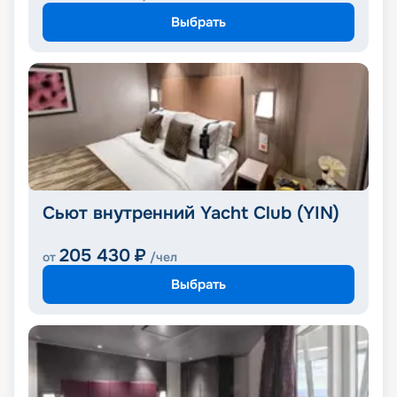
Выбрать
Сьют внутренний Yacht Club (YIN)
205 430
₽
от
/чел
Выбрать