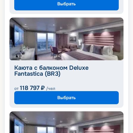
Выбрать
Каюта с балконом Deluxe
Fantastica (BR3)
118 797
₽
от
/чел
Выбрать