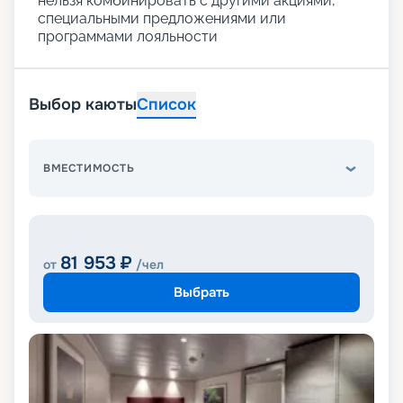
нельзя комбинировать с другими акциями,
специальными предложениями или
программами лояльности
Выбор каюты
Список
ВМЕСТИМОСТЬ
81 953
₽
от
/чел
Выбрать