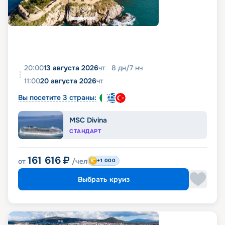
20:00
13 августа 2026
чт
8
дн
/
7
нч
11:00
20 августа 2026
чт
Вы посетите 3 страны:
MSC Divina
СТАНДАРТ
161 616
₽
от
/чел
+1 000
Выбрать круиз