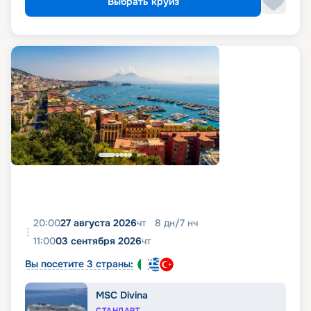
Выбрать круиз
20:00
27 августа 2026
чт
8
дн
/
7
нч
11:00
03 сентября 2026
чт
Вы посетите 3 страны:
MSC Divina
СТАНДАРТ