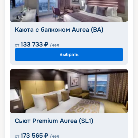
Каюта с балконом Aurea (BA)
133 733
₽
от
/чел
Выбрать
Сьют Premium Aurea (SL1)
173 565
₽
от
/чел