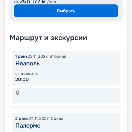
265 177
₽
от
/чел
Выбрать
Маршрут и экскурсии
1
день
23.11.2027
,
Вторник
Неаполь
ОТПРАВЛЕНИЕ
20:00
2
день
24.11.2027
,
Среда
Палермо