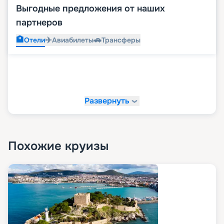
Выгодные предложения от наших
партнеров
🏨
✈️
🚗
Отели
Авиабилеты
Трансферы
Развернуть
Похожие круизы