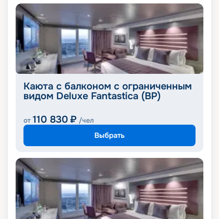
Каюта с балконом c ограниченным
видом Deluxe Fantastica (BP)
110 830
₽
от
/чел
Выбрать