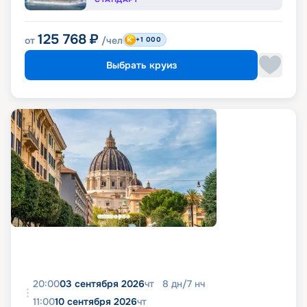
125 768
₽
от
/чел
+1 000
Выбрать круиз
20:00
03 сентября 2026
чт
8
дн
/
7
нч
11:00
10 сентября 2026
чт