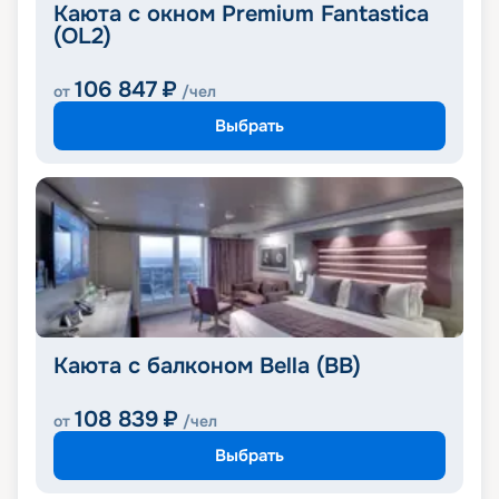
Каюта с окном Premium Fantastica
(OL2)
106 847
₽
от
/чел
Выбрать
Каюта с балконом Bella (BB)
108 839
₽
от
/чел
Выбрать