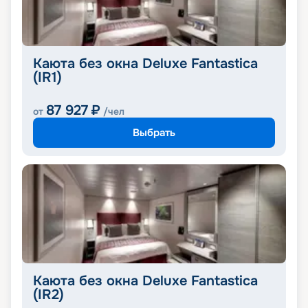
Каюта без окна Deluxe Fantastica
(IR1)
87 927
₽
от
/чел
Выбрать
Каюта без окна Deluxe Fantastica
(IR2)