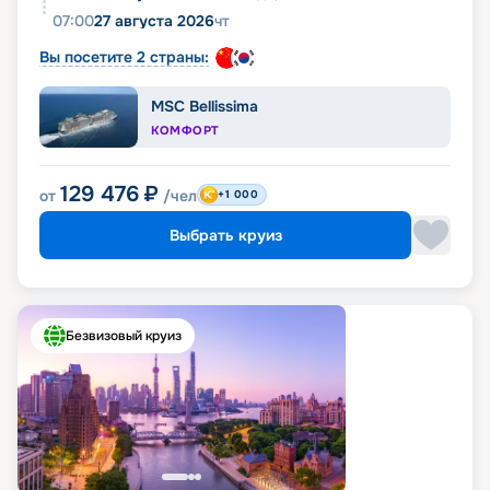
07:00
27 августа 2026
чт
Вы посетите 2 страны:
MSC Bellissima
КОМФОРТ
129 476
₽
от
/чел
+1 000
Выбрать круиз
Безвизовый круиз