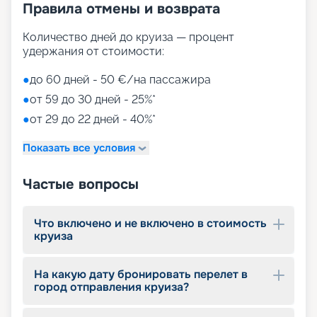
сообщить, что при раннем бронировании вы
Правила отмены и возврата
имеете много шансов сэкономить средства, но
при этом получить отличное качество сервиса.
Количество дней до круиза — процент
Наш сервис бронирования круизов предлагает
удержания от стоимости:
простой и удобный способ оформить путевку в
режиме онлайн. Не пропустите шанс наполнить
●
до 60 дней - 50 €/на пассажира
свой тур разнообразными развлечениями: от
●
от 59 до 30 дней - 25%*
концертов и театральных представлений до
●
от 29 до 22 дней - 40%*
спортивных мероприятий и SPA-отдыха.
Приятным дополнением станет разнообразное
Показать все условия
питание по системе «все включено». Подарите
себе яркое путешествие на MSC Bellissima – вы
на правильном пути к отличному отдыху!
Частые вопросы
Что включено и не включено в стоимость
круиза
На какую дату бронировать перелет в
город отправления круиза?