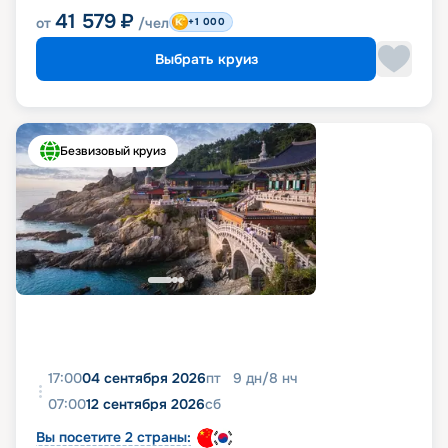
41 579
₽
от
/чел
+1 000
Выбрать круиз
Безвизовый круиз
17:00
04 сентября 2026
пт
9
дн
/
8
нч
07:00
12 сентября 2026
сб
Вы посетите 2 страны: