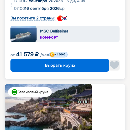
17:00
12 сентября 2026
сб
5
дн
/
4
нч
07:00
16 сентября 2026
ср
Вы посетите 2 страны:
MSC Bellissima
КОМФОРТ
41 579
₽
от
/чел
+1 000
Выбрать круиз
Безвизовый круиз