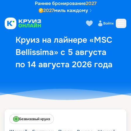
Раннее бронирование
2027
2027
миль каждому
Описание
Выбор кают
Маршрут и экск
Войти
Круиз на лайнере «MSC
Bellissima» с 5 августа
по 14 августа 2026 года
Безвизовый круиз