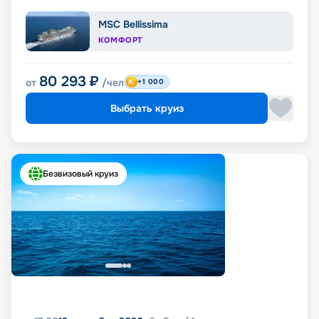
MSC Bellissima
КОМФОРТ
80 293
₽
от
/чел
+1 000
Выбрать круиз
Безвизовый круиз