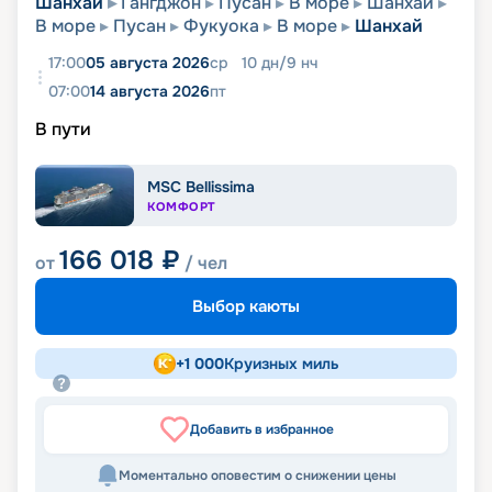
Шанхай
Гангджон
Пусан
В море
Шанхай
В море
Пусан
Фукуока
В море
Шанхай
17:00
05 августа 2026
ср
10
дн
/
9
нч
07:00
14 августа 2026
пт
В пути
MSC Bellissima
КОМФОРТ
166 018
₽
от
/ чел
Выбор каюты
+
1 000
Круизных миль
Добавить в избранное
Моментально оповестим о снижении цены