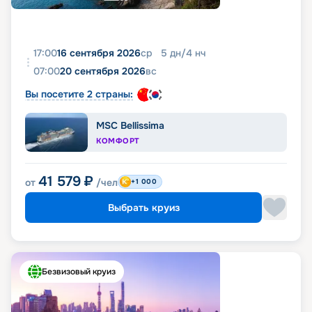
17:00
16 сентября 2026
ср
5
дн
/
4
нч
07:00
20 сентября 2026
вс
Вы посетите 2 страны:
MSC Bellissima
КОМФОРТ
41 579
₽
от
/чел
+1 000
Выбрать круиз
Безвизовый круиз