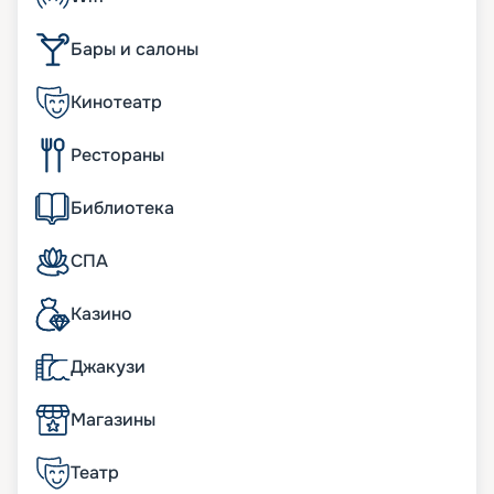
• ширина – 65 м;
• длина – 316 м;
Бары и салоны
• водоизмещение – около 172 тыс. т;
• осадка – 9 м;
Кинотеатр
• число кают – 2 250;
• вместительность – 5 714 человек.
Рестораны
Из истории теплохода
Библиотека
MSC Meraviglia, относящийся к одноименному
классу флота MSC, был спущен на воду в 2017 г.
СПА
на судоверфи STX France. 19-палубный
мегалайнер отличается внушительными
размерами (длина 315 м) и уникальными
Казино
масштабами цифровизации. На кораблях этого
класса впервые применили приложение для
Джакузи
пассажиров MSC for Me, позволяющее
участвовать во внутренней жизни лайнера.
Широко используются цифровые
Магазины
информационные стенды и видеопанели в
развлекательных шоу. Но наиболее
Театр
восторженные отзывы вызывает невероятное