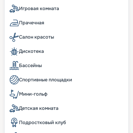
цифровое «небо». Так в своих обзорах
Игровая комната
пассажиры называют светодиодный потолок-
экран на 480 м2 над двухпалубной торговой
галереей. Галерея-променад с магазинами и
Прачечная
барами тянется по центру корабля на 93 м, а
купол над ней транслирует красочное видеошоу,
Салон красоты
создавая иллюзию дня или ночи.
К услугам пассажиров
Дискотека
На палубах мегалайнера размещены 2250
Бассейны
комфортабельных кают (большинство с
балконами), рассчитанных на 5714 пассажиров.
Спортивные площадки
Новинкой стали каюты, рассчитанные на
большую семью или компанию из 6–10 человек, –
Мини-гольф
Family и Super Family. Еще новинки –
двухуровневый сьют и одноместные каюты-
студии. Для VIP-клиентов в носовой части
Детская комната
верхних палуб создан привилегированный MSC
Yacht Club с роскошными каютами и
Подростковый клуб
собственными общественными пространствами.