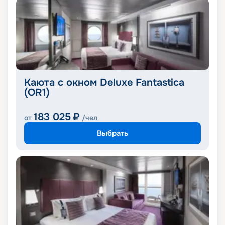
Каюта с окном Deluxe Fantastica
(OR1)
183 025
₽
от
/чел
Выбрать