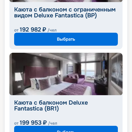
Каюта с балконом с ограниченным
видом Deluxe Fantastica (BP)
192 982
₽
от
/чел
Выбрать
Каюта с балконом Deluxe
Fantastica (BR1)
199 953
₽
от
/чел