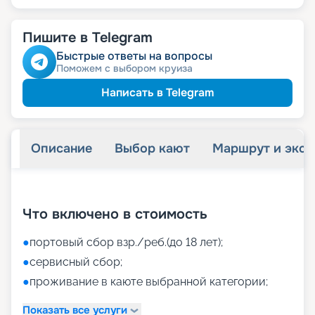
Пишите в Telegram
Быстрые ответы на вопросы
Поможем с выбором круиза
Написать в Telegram
Описание
Выбор кают
Маршрут и экск
+
48
фотографий
Что включено в стоимость
●
портовый сбор взр./реб.(до 18 лет);
●
сервисный сбор;
●
проживание в каюте выбранной категории;
Показать все услуги