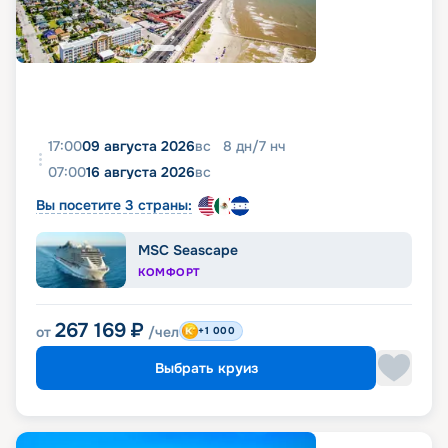
17:00
09 августа 2026
вс
8
дн
/
7
нч
07:00
16 августа 2026
вс
Вы посетите 3 страны:
MSC Seascape
КОМФОРТ
267 169
₽
от
/чел
+1 000
Выбрать круиз